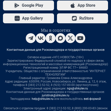
Google Play
App Store
App Gallery
RuStore
Мы в соцсетях
Контактные данные для Роскомнадзора и государственных органов
Сетевое издание «НГС.НОВОСТИ» (18+)
Зарегистрировано Федеральной службой по надзору в сфере связи,
информационных технологий и массовых коммуникаций (Роскомнадзор)
Регистрационный номер ЭЛ № ФС 77— 84683
Учредитель: Общество с ограниченной ответственностью "ИНТЕРНЕТ
ТЕХНОЛОГИИ"
Главный редактор: Громкова Елена Александровна
Адрес редакции: 630099, Россия, Новосибирск, ул. Ленина, д. 12, 6 этаж,
телефон 8 (383) 212-52-52, 8 (923) 157-00-00 (круглосуточно)
Электронный адрес редакции:
ngs@shkulev.ru
Контактные данные для Роскомнадзора и государственных органов:
juristnsk@shkulev.ru
Техподдержка:
help@shkulev.ru
или воспользуйтесь
веб-формой
Связаться с отделом продаж: 8 (383) 212-52-52, 8 (800) 200-03-83 (звонок