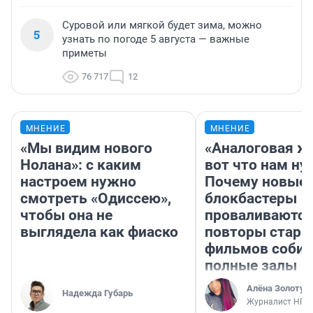
Суровой или мягкой будет зима, можно
5
узнать по погоде 5 августа — важные
приметы
76 717
12
МНЕНИЕ
МНЕНИЕ
«Мы видим нового
«Аналоговая ж
Нолана»: с каким
вот что нам ну
настроем нужно
Почему новые
смотреть «Одиссею»,
блокбастеры
чтобы она не
проваливаются,
выглядела как фиаско
повторы стары
фильмов соби
полные залы
Алёна Золотух
Надежда Губарь
Журналист НГС