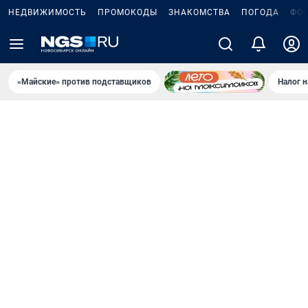
НЕДВИЖИМОСТЬ
ПРОМОКОДЫ
ЗНАКОМСТВА
ПОГОДА
ФО
«Майские» против подставщиков
Налог 