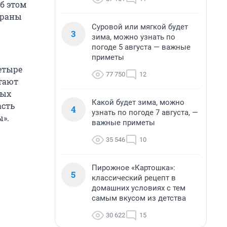
б этом
храны
Суровой или мягкой будет
3
зима, можно узнать по
погоде 5 августа — важные
приметы
етыре
77 750
12
отают
ных
Какой будет зима, можно
асть
4
узнать по погоде 7 августа, —
».
важные приметы
35 546
10
Пирожное «Картошка»:
5
классический рецепт в
домашних условиях с тем
самым вкусом из детства
30 622
15