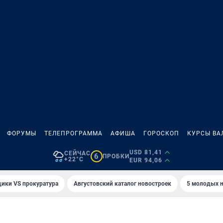
ФОРУМЫ
ТЕЛЕПРОГРАММА
АФИША
ГОРОСКОП
КУРСЫ ВА
USD 81,41
СЕЙЧАС
6
ПРОБКИ
+22°C
EUR 94,06
ики VS прокуратура
Августовский каталог новостроек
5 молодых н