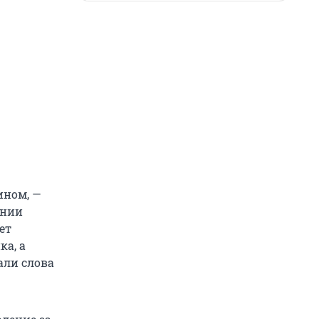
ином, —
ении
ет
ка, а
али слова