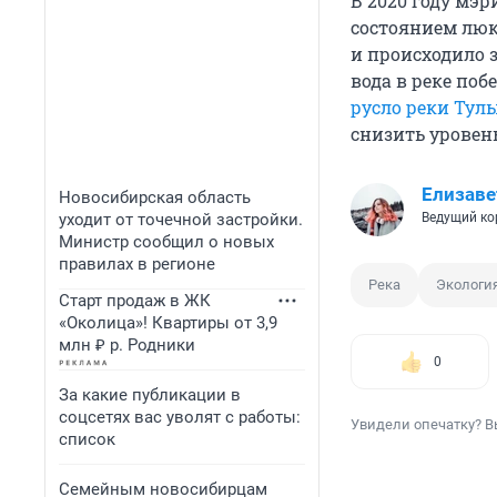
В 2020 году мэ
состоянием люк
и происходило з
вода в реке поб
русло реки Тул
снизить уровень
Елизаве
Новосибирская область
уходит от точечной застройки.
Ведущий ко
Министр сообщил о новых
правилах в регионе
Река
Экологи
Старт продаж в ЖК
«Околица»! Квартиры от 3,9
млн ₽ р. Родники
0
За какие публикации в
соцсетях вас уволят с работы:
Увидели опечатку? В
список
Семейным новосибирцам