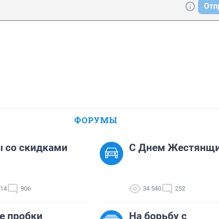
Отп
ФОРУМЫ
 со скидками
С Днем Жестянщи
114
906
34 540
252
е пробки
На борьбу с