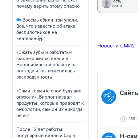
о зачислении денег на счет:
Гость
почему верить этому опасно
Войти
Восемь сбили, три упали.
Все, что известно об атаке
беспилотников на
Екатеринбург
Новости СМИ2
«Сжать зубы и работать»:
сколько жилья ввели в
Новосибирской области за
полгода и как изменилась
распроданность
«Сами кормите свои будущие
Сайты
опухоли». Биолог назвал
продукты, которые приводят к
онкологии, сам он их никогда
не ест
355 
После 12 лет работы:
Н-ски
популярный винный бар в