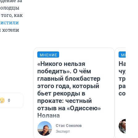
дение за
 колодцы
того, как
чистили
 хотели
МНЕНИЕ
МНЕНИ
«Никого нельзя
Насле
победить». О чём
чудом
главный блокбастер
транс
этого года, который
разне
бьет рекорды в
совет
прокате: честный
0
отзыв на «Одиссею»
Нолана
Стас Соколов
Эксперт