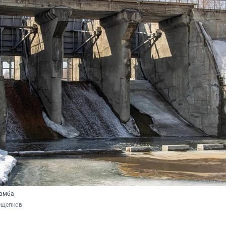
дамба
Ощепков