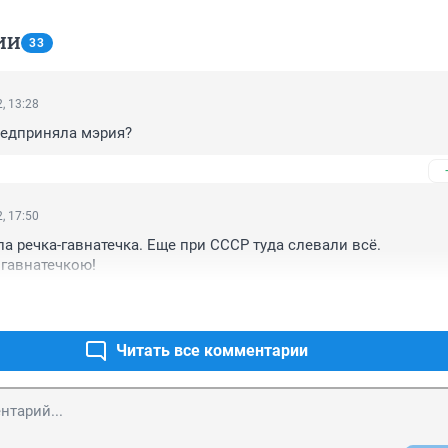
ИИ
33
, 13:28
редприняла мэрия?
, 17:50
а речка-гавнатечка. Еще при СССР туда слевали всё.

 гавнатечкою!
Читать все комментарии