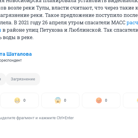
рия Новосибирска планировала установить видеонаблю
ов возле реки Тулы, власти считают, что через такие
агрязнение реки. Такое предложение поступило после 
елела. В 2021 году 26 апреля утром спасатели МАСС
рас
ы
в районе улиц Петухова и Люблинской. Так спасатели
 воды в реке.
та Шаталова
рреспондент
я
Загрязнение
0
0
0
ыделите фрагмент и нажмите Ctrl+Enter