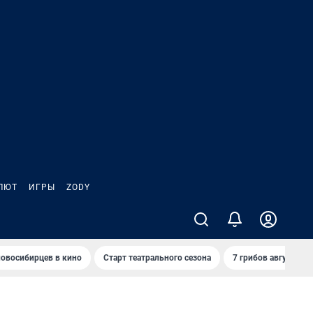
ЛЮТ
ИГРЫ
ZODY
овосибирцев в кино
Старт театрального сезона
7 грибов августа