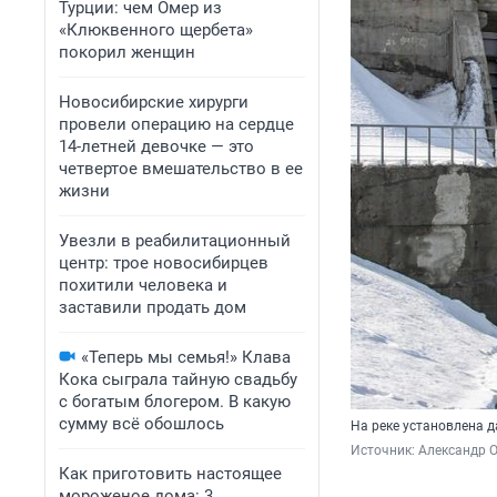
Турции: чем Омер из
«Клюквенного щербета»
покорил женщин
Новосибирские хирурги
провели операцию на сердце
14-летней девочке — это
четвертое вмешательство в ее
жизни
Увезли в реабилитационный
центр: трое новосибирцев
похитили человека и
заставили продать дом
«Теперь мы семья!» Клава
Кока сыграла тайную свадьбу
с богатым блогером. В какую
сумму всё обошлось
На реке установлена 
Источник: 
Александр 
Как приготовить настоящее
мороженое дома: 3