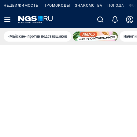
НЕДВИЖИМОСТЬ
ПРОМОКОДЫ
ЗНАКОМСТВА
ПОГОДА
ФО
«Майские» против подставщиков
Налог 