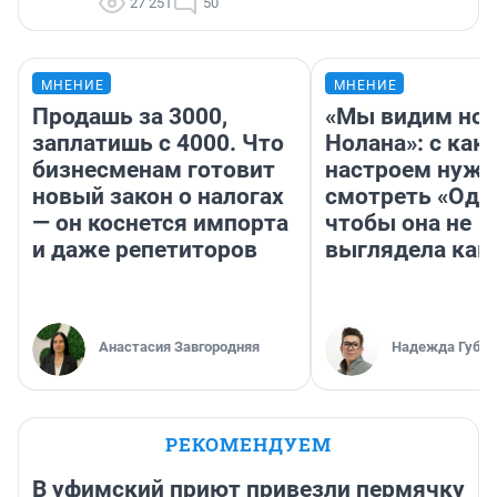
27 251
50
МНЕНИЕ
МНЕНИЕ
Продашь за 3000,
«Мы видим нов
заплатишь с 4000. Что
Нолана»: с как
бизнесменам готовит
настроем нужн
новый закон о налогах
смотреть «Оди
— он коснется импорта
чтобы она не
и даже репетиторов
выглядела как
Анастасия Завгородняя
Надежда Губар
РЕКОМЕНДУЕМ
В уфимский приют привезли пермячку