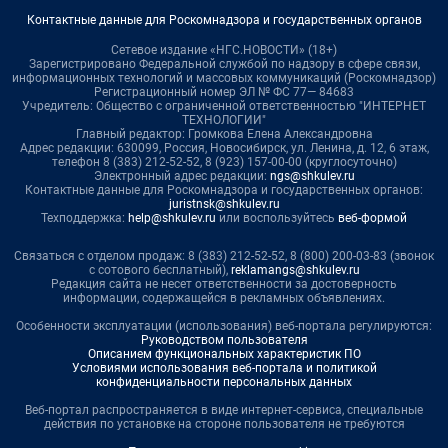
Контактные данные для Роскомнадзора и государственных органов
Сетевое издание «НГС.НОВОСТИ» (18+)
Зарегистрировано Федеральной службой по надзору в сфере связи,
информационных технологий и массовых коммуникаций (Роскомнадзор)
Регистрационный номер ЭЛ № ФС 77— 84683
Учредитель: Общество с ограниченной ответственностью "ИНТЕРНЕТ
ТЕХНОЛОГИИ"
Главный редактор: Громкова Елена Александровна
Адрес редакции: 630099, Россия, Новосибирск, ул. Ленина, д. 12, 6 этаж,
телефон 8 (383) 212-52-52, 8 (923) 157-00-00 (круглосуточно)
Электронный адрес редакции:
ngs@shkulev.ru
Контактные данные для Роскомнадзора и государственных органов:
juristnsk@shkulev.ru
Техподдержка:
help@shkulev.ru
или воспользуйтесь
веб-формой
Связаться с отделом продаж: 8 (383) 212-52-52, 8 (800) 200-03-83 (звонок
с сотового бесплатный),
reklamangs@shkulev.ru
Редакция сайта не несет ответственности за достоверность
информации, содержащейся в рекламных объявлениях.
Особенности эксплуатации (использования) веб-портала регулируются:
Руководством пользователя
Описанием функциональных характеристик ПО
Условиями использования веб-портала и политикой
конфиденциальности персональных данных
Веб-портал распространяется в виде интернет-сервиса, специальные
действия по установке на стороне пользователя не требуются