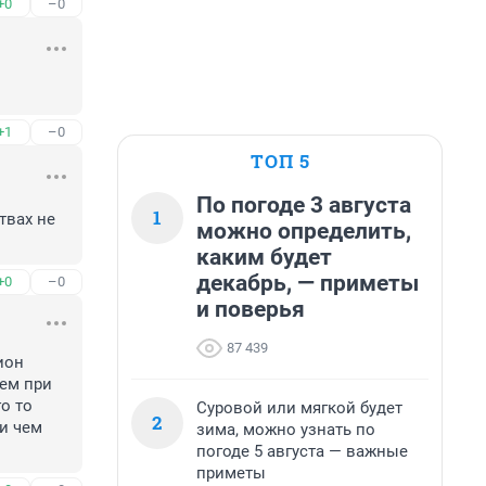
+0
–0
+1
–0
ТОП 5
По погоде 3 августа
1
вах не 
можно определить,
каким будет
декабрь, — приметы
+0
–0
и поверья
87 439
он 
ем при 
 то 
Суровой или мягкой будет
2
 чем 
зима, можно узнать по
погоде 5 августа — важные
приметы