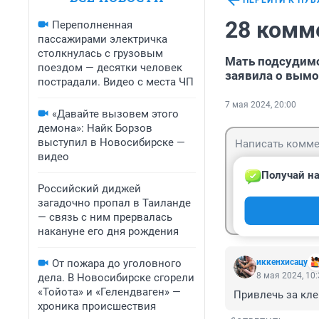
ПЕРЕЙТИ К ПУ
28 комм
Переполненная
пассажирами электричка
столкнулась с грузовым
Мать подсудимо
поездом — десятки человек
заявила о вымо
пострадали. Видео с места ЧП
7 мая 2024, 20:00
«Давайте вызовем этого
демона»: Найк Борзов
выступил в Новосибирске —
видео
Получай на
Российский диджей
загадочно пропал в Таиланде
Гость
Войти
— связь с ним прервалась
накануне его дня рождения
От пожара до уголовного
иккенхисацу
8 мая 2024, 10
дела. В Новосибирске сгорели
«Тойота» и «Гелендваген» —
Привлечь за кле
хроника происшествия