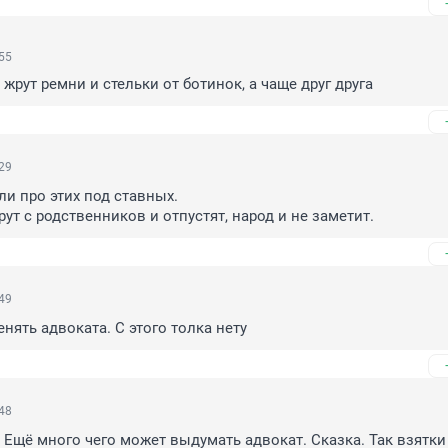
:55
. жрут ремни и стельки от ботинок, а чаще друг друга
:29
и про этих под ставных.

ут с родственников и отпустят, народ и не заметит.
:49
нять адвоката. С этого толка нету
:48
 Ещё много чего может выдумать адвокат. Сказка. Так взятки 