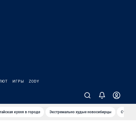
ЛЮТ
ИГРЫ
ZODY
тайская кухня в городе
Экстремально худые новосибирцы
Старт те