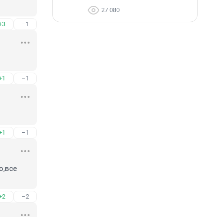
27 080
+3
–1
+1
–1
+1
–1
,все 
+2
–2