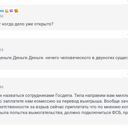
на
:56
т когда дело уже открыто?
:18
еньги Деньги Деньги. нечего человеческого в двуногих сущест
:49
и назваться сотрудниками Госдепа. Типа направим вам милли
о заплатите нам комиссию за перевод выигрыша. Вообще зач
етственности за взрыв сейчас приплетать что по мнению кого
Была попытка вымогательства, должно подключиться ФСБ, при