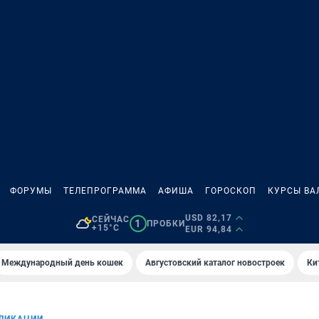
ФОРУМЫ
ТЕЛЕПРОГРАММА
АФИША
ГОРОСКОП
КУРСЫ ВА
USD 82,17
СЕЙЧАС
1
ПРОБКИ
+15°C
EUR 94,84
Международный день кошек
Августовский каталог новостроек
Ки