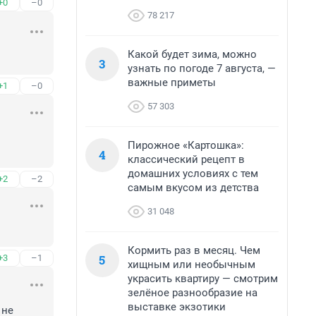
+0
–0
78 217
Какой будет зима, можно
3
узнать по погоде 7 августа, —
важные приметы
+1
–0
57 303
Пирожное «Картошка»:
4
классический рецепт в
домашних условиях с тем
+2
–2
самым вкусом из детства
31 048
Кормить раз в месяц. Чем
5
+3
–1
хищным или необычным
украсить квартиру — смотрим
зелёное разнообразие на
выставке экзотики
не 