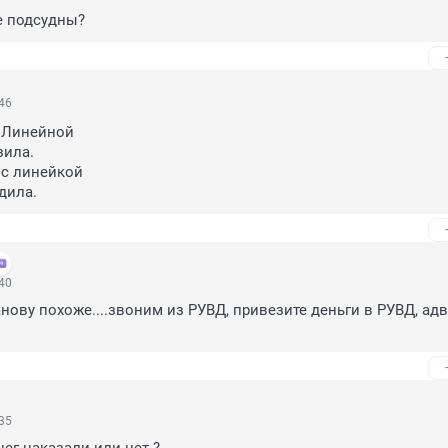
 подсудны?
:46
 Линейной

ила.

 с линейкой

дила.
:40
нову похоже....звоним из РУВД, привезите деньги в РУВД, адв
:35