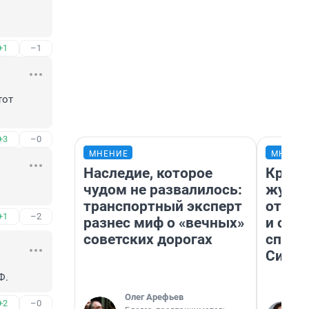
+1
–1
от 
+3
–0
МНЕНИЕ
МНЕНИ
Наследие, которое
Красн
чудом не развалилось:
журна
транспортный эксперт
отпус
+1
–2
разнес миф о «вечных»
и объ
советских дорогах
споре
Сибир
Ф.
Олег Арефьев
+2
–0