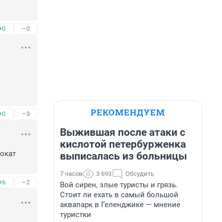
+0
–0
РЕКОМЕНДУЕМ
+0
–3
Выжившая после атаки с
кислотой петербурженка
окат 
выписалась из больницы
7 часов
3 693
Обсудить
+6
–2
Вой сирен, злые туристы и грязь.
Стоит ли ехать в самый большой
аквапарк в Геленджике — мнение
туристки