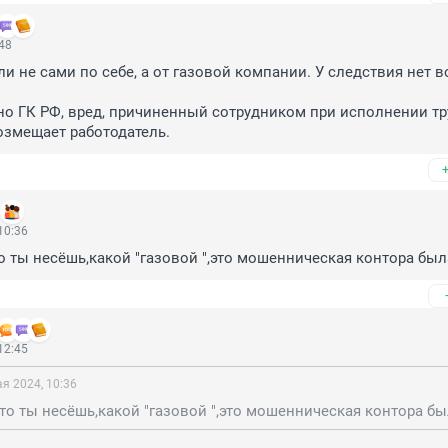
:48
ли не сами по себе, а от газовой компании. У следствия нет в


но ГК РФ, вред, причиненный сотрудником при исполнении тр
озмещает работодатель.
10:36
то ты несёшь,какой "газовой ",это мошенническая контора был
12:45
ая 2024, 10:36
что ты несёшь,какой "газовой ",это мошенническая контора б