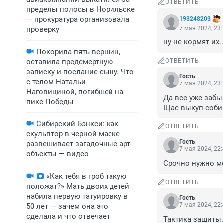
ОТВЕТИТЬ
пределы полосы в Норильске
— прокуратура организовала
193248203
проверку
7 мая 2024, 23
ну не кормят их.
Покорила пять вершин,
оставила предсмертную
ОТВЕТИТЬ
записку и послание сыну. Что
Гость
с телом Натальи
7 мая 2024, 23
Наговициной, погибшей на
Да все уже забыл
пике Победы
Щас выкуп собир
Сибирский Бэнкси: как
ОТВЕТИТЬ
скульптор в черной маске
Гость
развешивает загадочные арт-
7 мая 2024, 22
объекты — видео
Срочно нужно ме
«Как тебя в гроб такую
ОТВЕТИТЬ
положат?» Мать двоих детей
набила первую татуировку в
Гость
7 мая 2024, 22
50 лет — зачем она это
сделала и что отвечает
Тактика защиты.