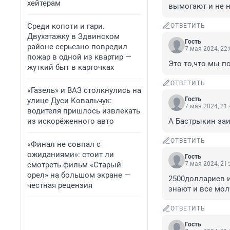
хейтерам
вымогают и не н
Среди копоти и гари.
ОТВЕТИТЬ
Двухэтажку в Здвинском
Гость
районе серьезно повредил
7 мая 2024, 22
пожар в одной из квартир —
Это то,что мы п
жуткий быт в карточках
ОТВЕТИТЬ
«Газель» и ВАЗ столкнулись на
Гость
улице Дуси Ковальчук:
7 мая 2024, 21
водителя пришлось извлекать
из искорёженного авто
А Бастрыкин за
ОТВЕТИТЬ
«Финал не совпал с
ожиданиями»: стоит ли
Гость
смотреть фильм «Старый
7 мая 2024, 21
орел» на большом экране —
2500доллариев и
честная рецензия
знают и все мол
ОТВЕТИТЬ
Гость