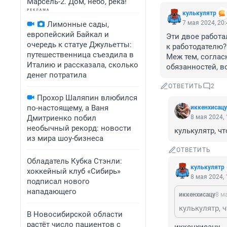
Марсель-2. Дом, небо, река!
кулькулятр
7 мая 2024, 20
Лимонные сады,
европейский Байкал и
Эти двое работа
очередь к статуе Джульетты:
к работодателю? 
путешественница съездила в
Меж тем, соглас
Италию и рассказала, сколько
обязанностей, в
денег потратила
ОТВЕТИТЬ
2
Прохор Шаляпин влюбился
по-настоящему, а Ваня
иккенхисацу
Дмитриенко побил
8 мая 2024, 
необычный рекорд: новости
кулькулятр, ч
из мира шоу-бизнеса
ОТВЕТИТЬ
Обладатель Кубка Стэнли:
кулькулятр
хоккейный клуб «Сибирь»
8 мая 2024, 
подписал нового
нападающего
иккенхисацу
8 м
кулькулятр, 
В Новосибирской области
растёт число пациентов с