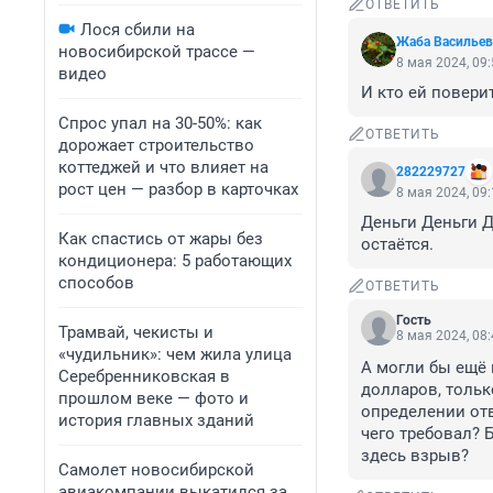
ОТВЕТИТЬ
Лося сбили на
Жаба Васильев
новосибирской трассе —
8 мая 2024, 09
видео
И кто ей повери
Спрос упал на 30-50%: как
ОТВЕТИТЬ
дорожает строительство
коттеджей и что влияет на
282229727
рост цен — разбор в карточках
8 мая 2024, 09
Деньги Деньги Д
Как спастись от жары без
остаётся.
кондиционера: 5 работающих
способов
ОТВЕТИТЬ
Гость
Трамвай, чекисты и
8 мая 2024, 08
«чудильник»: чем жила улица
А могли бы ещё 
Серебренниковская в
долларов, тольк
прошлом веке — фото и
определении отв
история главных зданий
чего требовал? 
здесь взрыв?
Самолет новосибирской
авиакомпании выкатился за