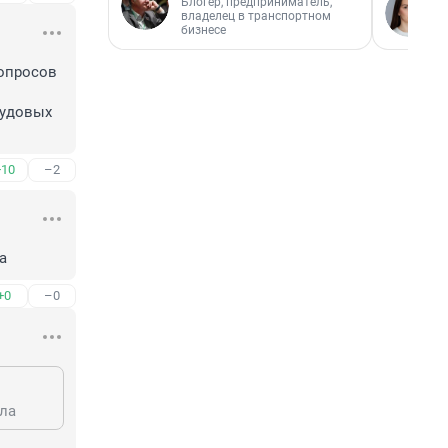
Блогер, предприниматель,
владелец в транспортном
бизнесе
опросов 
удовых 
+10
–2
а
+0
–0
ыла