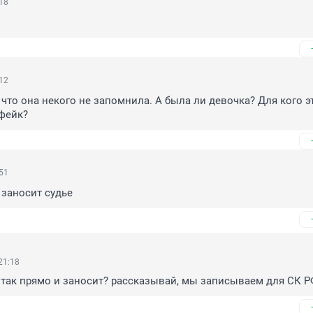
:18
:12
что она некого не запомнила. А была ли девочка? Для кого эт
фейк?
:51
заносит судье
21:18
 так прямо и заносит? рассказывай, мы записываем для СК Р