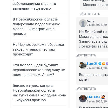
иккенхисацу, 

заболеваниями глаз: что
Мошенники не
выявляют чаще всего
ОТВЕТИТЬ
В Новосибирской области
Гость
подорожало подсолнечное
7 мая 2024, 20
масло — инфографика с
На Линейной на
ценами
Мама сына сглаз
Заявилась в суд
На Черноморском побережье
Логарифм запаз
закрыли пляжи: что там
происходит
ОТВЕТИТЬ
ВспыЖ
Эти вопросы для будущих
7 мая 2024, 20
первоклассников под силу не
всем взрослым. А вам?
Больше на поста
мутит
Близко к нулю: когда в
ОТВЕТИТЬ
Новосибирской области
наступит самая холодная ночь
14314447
— изучаем прогноз
7 мая 2024, 20