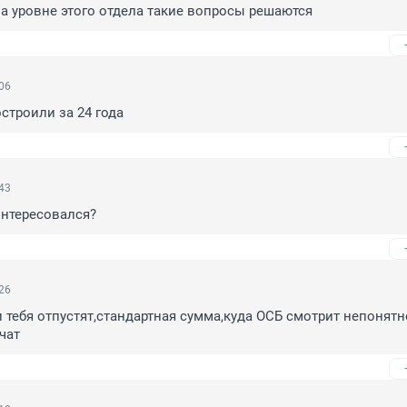
а уровне этого отдела такие вопросы решаются
:06
остроили за 24 года
:43
интересовался?
:26
 тебя отпустят,стандартная сумма,куда ОСБ смотрит непонятно
чат