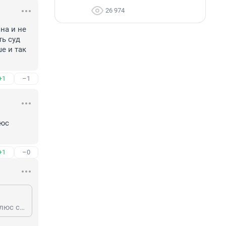
26 974
а и не 
ь суд 
 и так 
+1
–1
юс 
+1
–0
конечно досудебная, через суд 50+50 за название и за изображение. ну и плюс судебные издержки