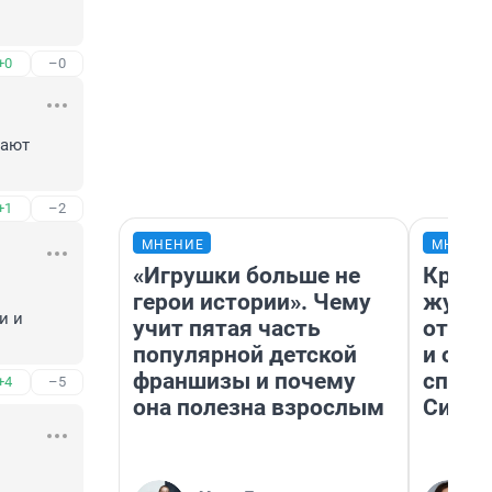
+0
–0
ают 
+1
–2
МНЕНИЕ
МНЕНИ
«Игрушки больше не
Красн
герои истории». Чему
журна
 и 
учит пятая часть
отпус
популярной детской
и объ
франшизы и почему
споре
+4
–5
она полезна взрослым
Сибир