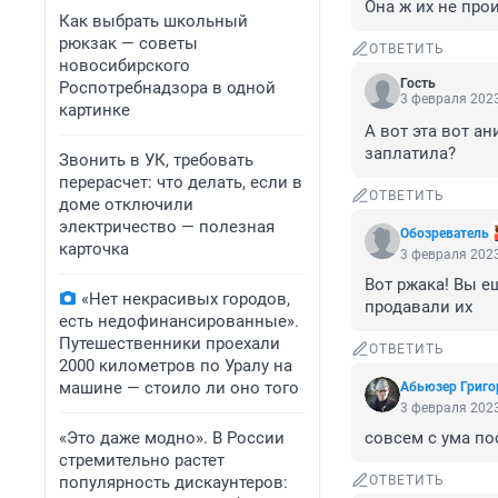
Она ж их не про
Как выбрать школьный
рюкзак — советы
ОТВЕТИТЬ
новосибирского
Гость
Роспотребнадзора в одной
3 февраля 2023
картинке
А вот эта вот а
заплатила?
Звонить в УК, требовать
перерасчет: что делать, если в
ОТВЕТИТЬ
доме отключили
электричество — полезная
Обозреватель
карточка
3 февраля 2023
Вот ржака! Вы е
«Нет некрасивых городов,
продавали их
есть недофинансированные».
Путешественники проехали
ОТВЕТИТЬ
2000 километров по Уралу на
машине — стоило ли оно того
Абьюзер Григо
3 февраля 2023
«Это даже модно». В России
совсем с ума пос
стремительно растет
популярность дискаунтеров:
ОТВЕТИТЬ