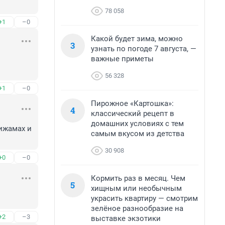
78 058
+1
–0
Какой будет зима, можно
3
узнать по погоде 7 августа, —
важные приметы
56 328
+1
–0
Пирожное «Картошка»:
4
классический рецепт в
домашних условиях с тем
жамах и 
самым вкусом из детства
30 908
+0
–0
Кормить раз в месяц. Чем
5
хищным или необычным
украсить квартиру — смотрим
зелёное разнообразие на
+2
–3
выставке экзотики