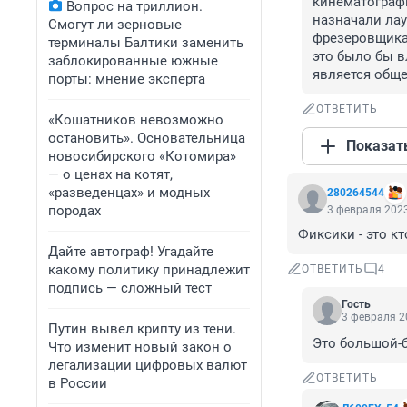
кинематографис
Вопрос на триллион.
назначали лау
Смогут ли зерновые
фрезеровщика 
терминалы Балтики заменить
это было бы в
заблокированные южные
является общ
порты: мнение эксперта
ОТВЕТИТЬ
«Кошатников невозможно
остановить». Основательница
Показат
новосибирского «Котомира»
— о ценах на котят,
«разведенцах» и модных
280264544
породах
3 февраля 2023
Фиксики - это кт
Дайте автограф! Угадайте
какому политику принадлежит
ОТВЕТИТЬ
4
подпись — сложный тест
Гость
3 февраля 2
Путин вывел крипту из тени.
Это большой-
Что изменит новый закон о
легализации цифровых валют
ОТВЕТИТЬ
в России