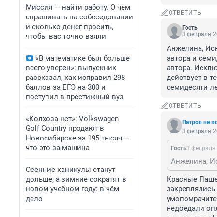
Миссия — найти работу. О чем
ОТВЕТИТЬ
спрашивать на собеседовании
и сколько денег просить,
Гость
3 февраля 2
чтобы вас точно взяли
Анжелина, Иск
«В математике был больше
автора и семид
всего уверен»: выпускник
автора. Исклю
рассказал, как исправил 298
действует в т
баллов за ЕГЭ на 300 и
семидесяти ле
поступил в престижный вуз
ОТВЕТИТЬ
«Колхоза нет»: Volkswagen
Петров не в
Golf Сountry продают в
3 февраля 2
Новосибирске за 195 тысяч —
что это за машина
Гость
3 февраля 
Осенние каникулы станут
дольше, а зимние сократят в
Красные Пашеч
новом учебном году: в чём
закреплялись з
дело
умопомрачите
недоедали опл