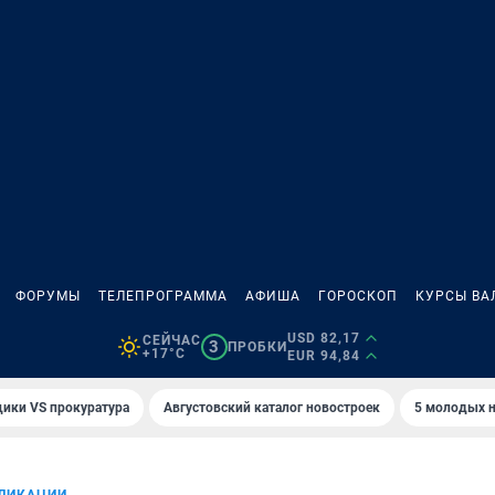
ФОРУМЫ
ТЕЛЕПРОГРАММА
АФИША
ГОРОСКОП
КУРСЫ ВА
USD 82,17
СЕЙЧАС
3
ПРОБКИ
+17°C
EUR 94,84
ики VS прокуратура
Августовский каталог новостроек
5 молодых н