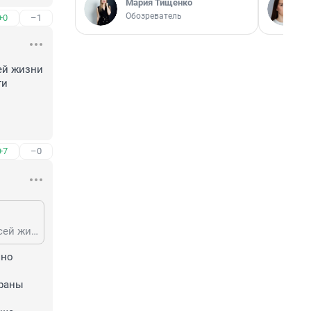
Мария Тищенко
Обозреватель
+0
–1
й жизни 
и 
+7
–0
Анжелина, Исключительное право на произведение действует в течение всей жизни автора и семидесяти лет, считая с 1 января года, следующего за годом смерти автора. Исключительное право на произведение, созданное в соавторстве, действует в течение всей жизни автора, пережившего других соавторов, и семидесяти лет, считая с 1 января года, следующего за годом его смерти
но 
раны 