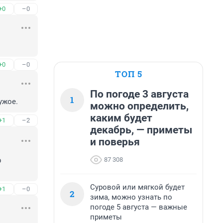
+0
–0
+0
–0
ТОП 5
По погоде 3 августа
1
ужое.
можно определить,
каким будет
+1
–2
декабрь, — приметы
и поверья
87 308
 
Суровой или мягкой будет
+1
–0
2
зима, можно узнать по
погоде 5 августа — важные
приметы