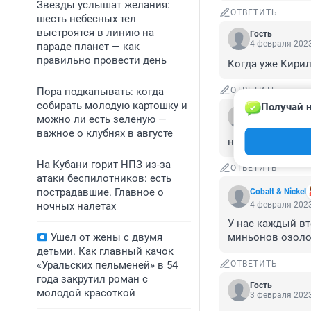
Звезды услышат желания:
ОТВЕТИТЬ
шесть небесных тел
выстроятся в линию на
Гость
4 февраля 2023
параде планет — как
правильно провести день
Когда уже Кирил
Пора подкапывать: когда
ОТВЕТИТЬ
собирать молодую картошку и
Получай н
Гость
можно ли есть зеленую —
4 февраля 2023
важное о клубнях в августе
ну и правильно.
На Кубани горит НПЗ из-за
ОТВЕТИТЬ
атаки беспилотников: есть
пострадавшие. Главное о
Cobalt & Nickel
ночных налетах
4 февраля 2023
У нас каждый вт
Ушел от жены с двумя
миньонов озоло
детьми. Как главный качок
«Уральских пельменей» в 54
ОТВЕТИТЬ
года закрутил роман с
Гость
молодой красоткой
3 февраля 2023