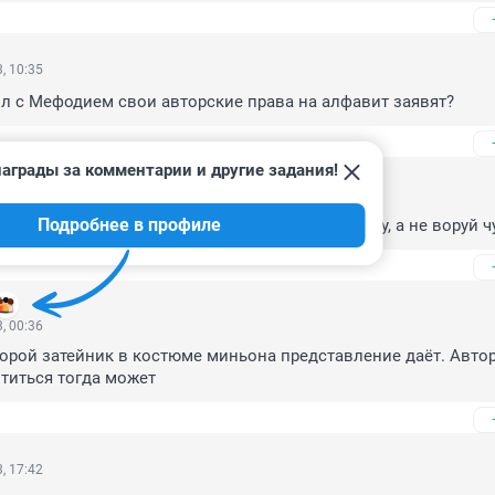
, 10:35
л с Мефодием свои авторские права на алфавит заявят?
аграды за комментарии и другие задания!
, 03:13
Подробнее в профиле
 Нарисуй своих персонажей, вложись в раскрутку, а не воруй ч
, 00:36
орой затейник в костюме миньона представление даёт. Автор
титься тогда может
, 17:42