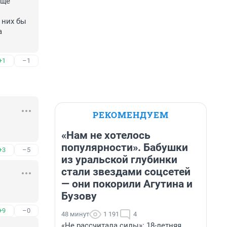
ще 
них бы 
 
+1
–1
РЕКОМЕНДУЕМ
«Нам не хотелось
популярности». Бабушки
+3
–5
из уральской глубинки
стали звездами соцсетей
— они покорили Агутина и
Бузову
+9
–0
48 минут
1 191
4
«Не рассчитала силы»: 18-летняя