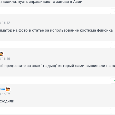
изводила, пусть спрашивают с завода в Азии.
, 16:12
ниматор на фото в статье за использование костюма фиксика 
, 16:10
щё предъявите за знак "тыдыщ" который сами вышивали на пи
рий
, 15:52
ходили....