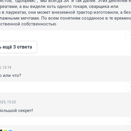
тов, "одобрямс", "мы всегда ЗА" и так далее. Этих деятелей е
реатами, а вы видели хоть одного токаря, сварщика или 
в лауреатах, они может внеземной трактор изготовили, а без 
лажными мечтами. По всем понятиям созданное в те времена
ественной собственностью
ь ещё 3 ответа
, 15:19
о или что?
023, 15:22
большой секрет!