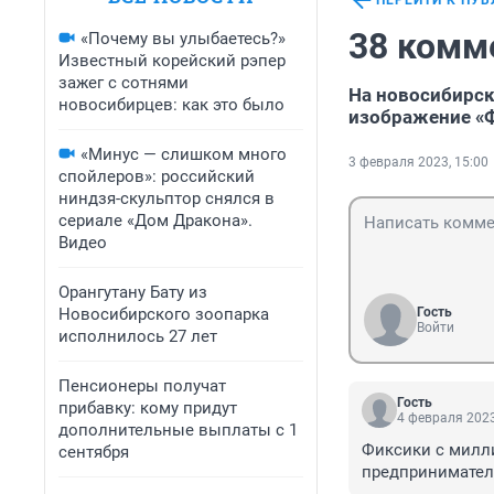
ПЕРЕЙТИ К ПУ
38 комм
«Почему вы улыбаетесь?»
Известный корейский рэпер
зажег с сотнями
На новосибирск
новосибирцев: как это было
изображение «
«Минус — слишком много
3 февраля 2023, 15:00
спойлеров»: российский
ниндзя-скульптор снялся в
сериале «Дом Дракона».
Видео
Орангутану Бату из
Новосибирского зоопарка
Гость
Войти
исполнилось 27 лет
Пенсионеры получат
Гость
прибавку: кому придут
4 февраля 2023
дополнительные выплаты с 1
Фиксики с милли
сентября
предпринимател