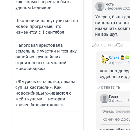
как формат перестал быть
Гость
уделом бедняков
3 февраля 2023
Уверен, была до
Школьники начнут учиться по
виновата но вот
новой программе: что
назначить компен
изменится с 1 сентября
не взыщут.
Налоговая арестовала
ОТВЕТИТЬ
2
земельные участки и технику
одной из крупнейших
Олька
строительных компаний
3 февраля 2
Новосибирска
конечно досуд
судебные изд
«Жмурясь от счастья, лакала
суп из кастрюли». Как
ОТВЕТИТЬ
новосибирцы уживаются с
Гость
мейн-кунами — истории
3 февраля 2
хозяев больших кошек
Олька
3 февраля