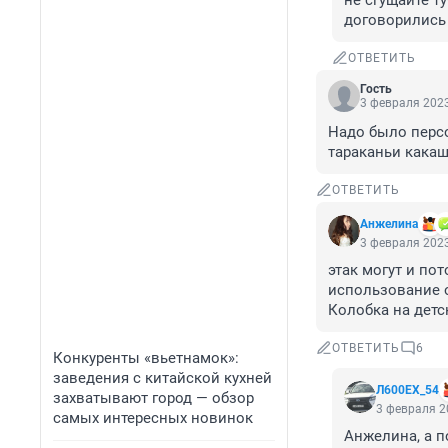
не сгущайте ту
договорились 
ОТВЕТИТЬ
Гость
3 февраля 2023
Надо было персо
тараканьи какаш
ОТВЕТИТЬ
Анжелина
3 февраля 2023
этак могут и по
использование о
Колобка на детс
ОТВЕТИТЬ
6
Конкуренты «вьетнамок»:
заведения с китайской кухней
Л600EХ_54
захватывают город — обзор
3 февраля 2
самых интересных новинок
Анжелина, а по