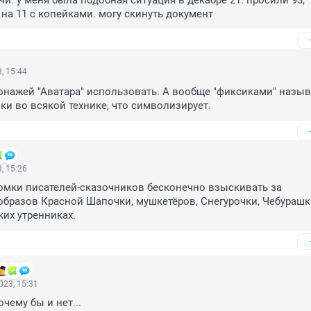
чи. у меня была подобная ситуация в декабре 21. просили 93, 
на 11 с копейками. могу скинуть документ
, 15:44
нажей "Аватара" использовать. А вообще "фиксиками" назыв
ки во всякой технике, что символизирует.
, 15:26
томки писателей-сказочников бесконечно взыскивать за 
бразов Красной Шапочки, мушкетёров, Снегурочки, Чебурашки
ких утренниках.
023, 15:31
чему бы и нет...