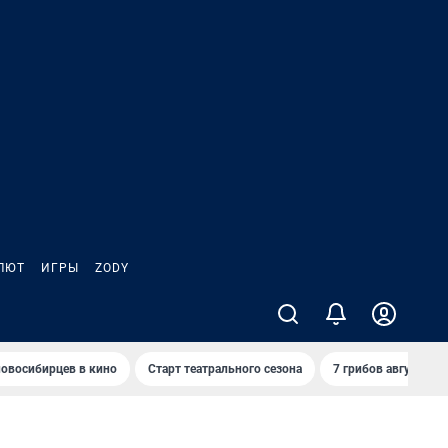
ЛЮТ
ИГРЫ
ZODY
овосибирцев в кино
Старт театрального сезона
7 грибов августа