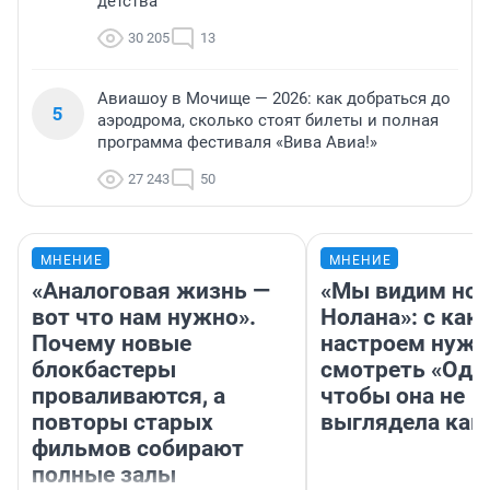
детства
30 205
13
Авиашоу в Мочище — 2026: как добраться до
5
аэродрома, сколько стоят билеты и полная
программа фестиваля «Вива Авиа!»
27 243
50
МНЕНИЕ
МНЕНИЕ
«Аналоговая жизнь —
«Мы видим нов
вот что нам нужно».
Нолана»: с как
Почему новые
настроем нужн
блокбастеры
смотреть «Оди
проваливаются, а
чтобы она не
повторы старых
выглядела как
фильмов собирают
полные залы