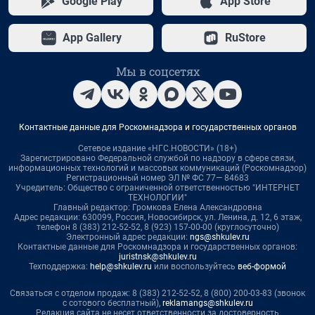
Google Play
App Store
App Gallery
RuStore
Мы в соцсетях
Контактные данные для Роскомнадзора и государственных органов
Сетевое издание «НГС.НОВОСТИ» (18+)
Зарегистрировано Федеральной службой по надзору в сфере связи,
информационных технологий и массовых коммуникаций (Роскомнадзор)
Регистрационный номер ЭЛ № ФС 77— 84683
Учредитель: Общество с ограниченной ответственностью "ИНТЕРНЕТ
ТЕХНОЛОГИИ"
Главный редактор: Громкова Елена Александровна
Адрес редакции: 630099, Россия, Новосибирск, ул. Ленина, д. 12, 6 этаж,
телефон 8 (383) 212-52-52, 8 (923) 157-00-00 (круглосуточно)
Электронный адрес редакции:
ngs@shkulev.ru
Контактные данные для Роскомнадзора и государственных органов:
juristnsk@shkulev.ru
Техподдержка:
help@shkulev.ru
или воспользуйтесь
веб-формой
Связаться с отделом продаж: 8 (383) 212-52-52, 8 (800) 200-03-83 (звонок
с сотового бесплатный),
reklamangs@shkulev.ru
Редакция сайта не несет ответственности за достоверность