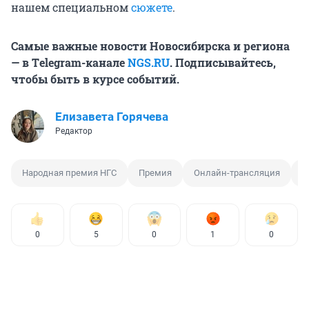
нашем специальном
сюжете
.
Самые важные новости Новосибирска и региона
— в Тelegram-канале
NGS.RU
. Подписывайтесь,
чтобы быть в курсе событий.
Елизавета Горячева
Редактор
Народная премия НГС
Премия
Онлайн-трансляция
М
0
5
0
1
0