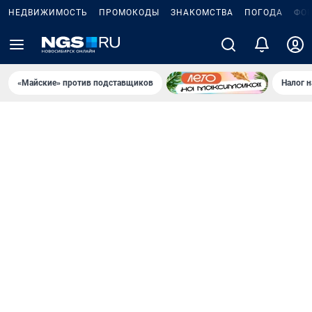
НЕДВИЖИМОСТЬ
ПРОМОКОДЫ
ЗНАКОМСТВА
ПОГОДА
ФО
«Майские» против подставщиков
Налог 