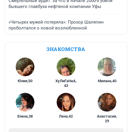
Смертельный аудит: за что в начале 2000-х убили
бывшего главбуха нефтяной компании Уфы
«Четырех мужей потеряла»: Прохор Шаляпин
проболтался о новой возлюбленной
ЗНАКОМСТВА
Юлия
,
50
ХуЛиГаНкА
,
Милана
,
40
43
Елена
,
38
Лена
,
42
Анастасия
,
29