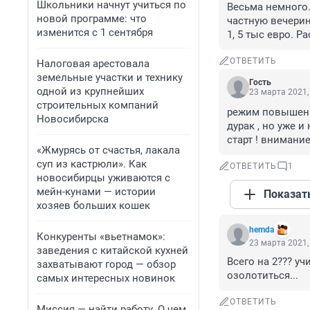
Школьники начнут учиться по
Весьма немного. 
новой программе: что
частную вечерин
изменится с 1 сентября
1, 5 тыс евро. Р
ОТВЕТИТЬ
Налоговая арестовала
земельные участки и технику
Гость
одной из крупнейших
23 марта 2021,
строительных компаний
режим повышенной
Новосибирска
дурак , но уже и 
старт ! внимание 
«Жмурясь от счастья, лакала
суп из кастрюли». Как
ОТВЕТИТЬ
1
новосибирцы уживаются с
мейн-кунами — истории
Показат
хозяев больших кошек
hemda
Конкуренты «вьетнамок»:
23 марта 2021,
заведения с китайской кухней
Всего на 2??? у
захватывают город — обзор
озолотиться...
самых интересных новинок
ОТВЕТИТЬ
Миссия — найти работу. О чем