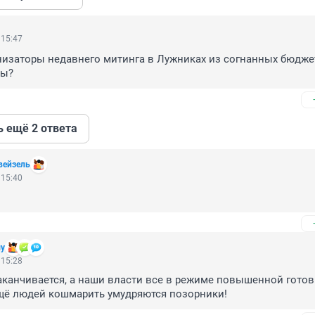
 15:47
низаторы недавнего митинга в Лужниках из согнанных бюдже
ны?
ь ещё 2 ответа
вейзель
 15:40
му
 15:28
канчивается, а наши власти все в режиме повышенной готов
ещё людей кошмарить умудряются позорники!