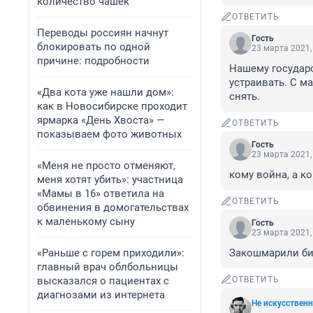
количество чашек
ОТВЕТИТЬ
Переводы россиян начнут
Гость
блокировать по одной
23 марта 2021,
причине: подробности
Нашему государс
устраивать. С м
«Два кота уже нашли дом»:
снять.
как в Новосибирске проходит
ярмарка «День Хвоста» —
ОТВЕТИТЬ
показываем фото животных
Гость
23 марта 2021,
«Меня не просто отменяют,
кому война, а ко
меня хотят убить»: участница
«Мамы в 16» ответила на
ОТВЕТИТЬ
обвинения в домогательствах
к маленькому сыну
Гость
23 марта 2021,
«Раньше с горем приходили»:
Закошмарили биз
главный врач облбольницы
высказался о пациентах с
ОТВЕТИТЬ
диагнозами из интернета
Не искусствен