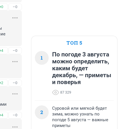
+0
–0
 
ие 
ТОП 5
+4
–0
По погоде 3 августа
1
можно определить,
каким будет
декабрь, — приметы
и поверья
+2
–0
87 329
ами
Суровой или мягкой будет
2
зима, можно узнать по
+4
–0
погоде 5 августа — важные
приметы