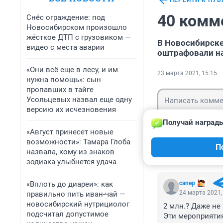
ПЕРЕЙТИ К ПУ
40 комм
Снёс ограждение: под
Новосибирском произошло
жёсткое ДТП с грузовиком —
В Новосибирске
видео с места аварии
оштрафовали н
«Они всё еще в лесу, и им
23 марта 2021, 15:15
нужна помощь»: сын
пропавших в тайге
Усольцевых назвал еще одну
версию их исчезновения
Получай награды
«Август принесет новые
возможности»: Тамара Глоба
Гость
П
Войти
назвала, кому из знаков
зодиака улыбнется удача
«Вплоть до диареи»: как
canep
24 марта 2021,
правильно пить иван-чай —
новосибирский нутрициолог
2 млн.? Даже не 
подсчитал допустимое
Эти мероприятия