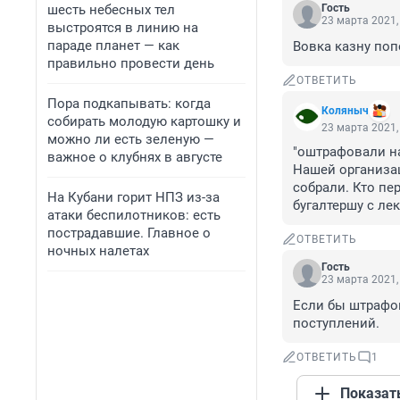
шесть небесных тел
Гость
23 марта 2021,
выстроятся в линию на
параде планет — как
Вовка казну попо
правильно провести день
ОТВЕТИТЬ
Пора подкапывать: когда
Коляныч
собирать молодую картошку и
23 марта 2021,
можно ли есть зеленую —
"оштрафовали на 
важное о клубнях в августе
Нашей организац
собрали. Кто п
На Кубани горит НПЗ из-за
бугалтершу с ле
атаки беспилотников: есть
пострадавшие. Главное о
ОТВЕТИТЬ
ночных налетах
Гость
23 марта 2021,
Если бы штрафо
поступлений.
ОТВЕТИТЬ
1
Показат