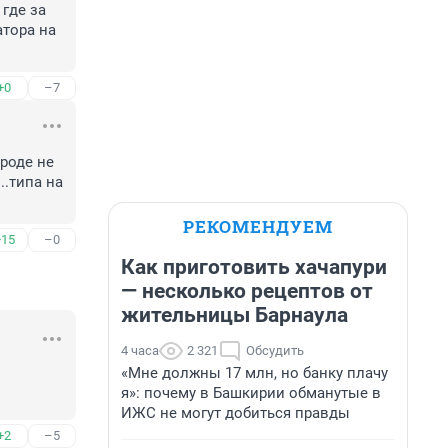
где за 
тора на 
+0
–7
роде не 
..типа на 
РЕКОМЕНДУЕМ
+15
–0
Как приготовить хачапури
— несколько рецептов от
жительницы Барнаула
4 часа
2 321
Обсудить
«Мне должны 17 млн, но банку плачу
я»: почему в Башкирии обманутые в
ИЖС не могут добиться правды
+2
–5