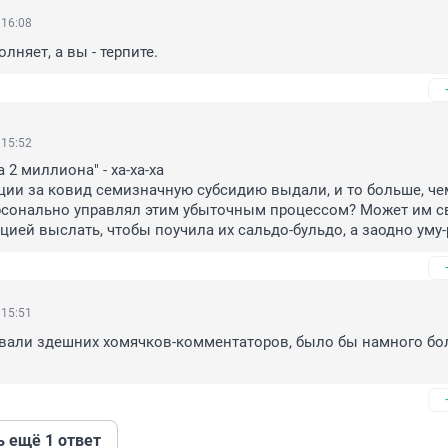
 16:08
лняет, а вы - терпите.
 15:52
2 миллиона" - ха-ха-ха

ии за ковид семизначную субсидию выдали, и то больше, чем
ерсонально управлял этим убыточным процессом? Может им с
кцией выслать, чтобы поучила их сальдо-бульдо, а заодно уму
 15:51
вали здешних хомячков-комментаторов, было бы намного бо
ь ещё 1 ответ