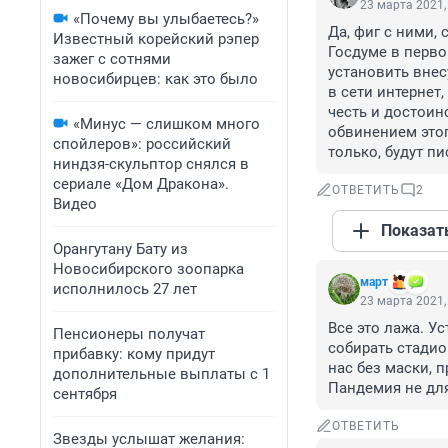
23 марта 2021,
«Почему вы улыбаетесь?»
Да, фиг с ними, 
Известный корейский рэпер
Госдуме в перво
зажег с сотнями
установить вне
новосибирцев: как это было
в сети интернет
честь и достоин
«Минус — слишком много
обвинением этог
спойлеров»: российский
только, будут п
ниндзя-скульптор снялся в
сериале «Дом Дракона».
ОТВЕТИТЬ
2
Видео
Показат
Орангутану Бату из
Новосибирского зоопарка
март
исполнилось 27 лет
23 марта 2021,
Все это лажа. У
Пенсионеры получат
собирать стадио
прибавку: кому придут
нас без маски, 
дополнительные выплаты с 1
Пандемия не для
сентября
ОТВЕТИТЬ
Звезды услышат желания: