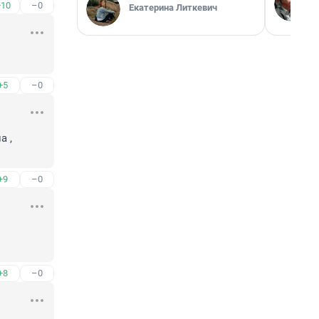
+10
–0
Екатерина Литкевич
+5
–0
 , 
+9
–0
+8
–0