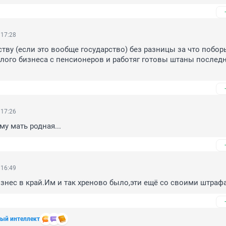
 17:28
тву (если это вообще государство) без разницы за что поборы
алого бизнеса с пенсионеров и работяг готовы штаны последн
 17:26
му мать родная...
 16:49
нес в край.Им и так хреново было,эти ещё со своими штраф
ный интеллект