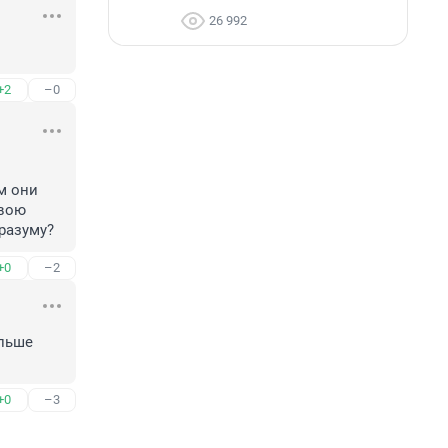
26 992
+2
–0
 они 
вою 
-разуму?
+0
–2
льше 
+0
–3