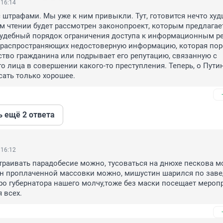
 16:14
с штрафами. Мы уже к ним привыкли. Тут, готовится нечто худш
м чтении будет рассмотрен законопроект, которым предлагает
судебный порядок ограничения доступа к информационным ре
, распространяющих недостоверную информацию, которая пор
ство гражданина или подрывает его репутацию, связанную с 
о лица в совершении какого-то преступления. Теперь, о Путине
исать только хорошее.
ь ещё 2 ответа
 16:12
страивать парадобесие можно, тусоваться на днюхе пескова мо
н проплаченной массовки можно, мишустин шарился по завед
про губернатора нашего молчу,тоже без маски посещает меропр
 всех.