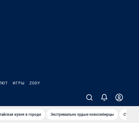
ЛЮТ
ИГРЫ
ZODY
тайская кухня в городе
Экстремально худые новосибирцы
Старт те