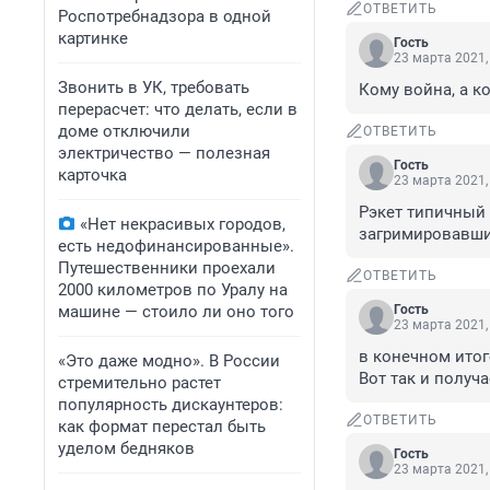
ОТВЕТИТЬ
Роспотребнадзора в одной
картинке
Гость
23 марта 2021,
Звонить в УК, требовать
Кому война, а к
перерасчет: что делать, если в
доме отключили
ОТВЕТИТЬ
электричество — полезная
Гость
карточка
23 марта 2021,
Рэкет типичный ,
«Нет некрасивых городов,
загримировавшис
есть недофинансированные».
Путешественники проехали
ОТВЕТИТЬ
2000 километров по Уралу на
машине — стоило ли оно того
Гость
23 марта 2021,
в конечном итог
«Это даже модно». В России
Вот так и получ
стремительно растет
популярность дискаунтеров:
ОТВЕТИТЬ
как формат перестал быть
уделом бедняков
Гость
23 марта 2021,