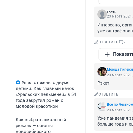
Гость
23 марта 2021,
Интересно, орга
уже оштрафова
ОТВЕТИТЬ
2
Показат
Мойша Липейх
23 марта 2021,
Ушел от жены с двумя
Рэкет
детьми. Как главный качок
«Уральских пельменей» в 54
ОТВЕТИТЬ
года закрутил роман с
Все по Честно
молодой красоткой
23 марта 2021,
Уже пандемия за
Как выбрать школьный
больше года и 
рюкзак — советы
новосибирского