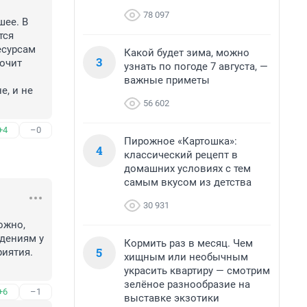
78 097
ее. В 
ся 
сурсам 
Какой будет зима, можно
3
очит 
узнать по погоде 7 августа, —
важные приметы
, и не 
56 602
+4
–0
Пирожное «Картошка»:
4
классический рецепт в
домашних условиях с тем
самым вкусом из детства
30 931
жно, 
ениям у 
Кормить раз в месяц. Чем
5
иятия. 
хищным или необычным
украсить квартиру — смотрим
зелёное разнообразие на
+6
–1
выставке экзотики