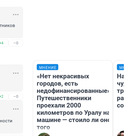
тников 
+4
–0
МНЕНИЕ
МНЕНИ
«Нет некрасивых
Насле
городов, есть
чудом
недофинансированные».
транс
+2
–0
Путешественники
разне
проехали 2000
совет
километров по Уралу на
машине — стоило ли оно
ности 
того