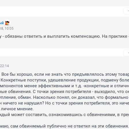
ый
8, 10:05
ну - обязаны ответить и выплатить компенсацию. На практике -
 22:14
. Все бы хорошо, если не знать что предъявлялось этому товар
. Конкретные поступки, удешевление продукции, подмену боле
понентов менее эффективными и т.д. -конкретные и отлично
е обвинения. С точки зрения потребителя - выходило, что он
пление, обман. Насколько понял, он доказал, что формально 
 ничего не нарушил? Но с точки зрения потребителя, это ничег
 личное мнение.

дый может составить, ознакомившись с обвинениями, в прес
аю, сам обвиняемый публично не ответил на эти обвинения. 