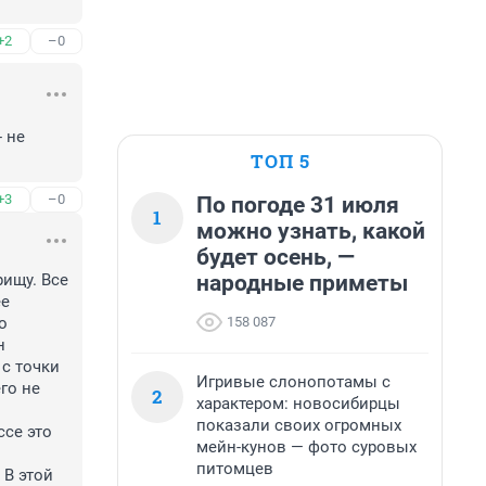
+2
–0
 не 
ТОП 5
+3
–0
По погоде 31 июля
1
можно узнать, какой
будет осень, —
народные приметы
ищу. Все 
е 
158 087
 
 
с точки 
Игривые слонопотамы с
о не 
2
характером: новосибирцы
показали своих огромных
се это 
мейн-кунов — фото суровых
питомцев
В этой 