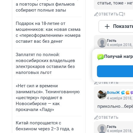
статье, тоже - не
а повторы старых фильмов
собирают полные залы
ОТВЕТИТЬ
1
Подарок на 18-летие от
Показат
мошенников: как новая схема
с «переоформлением» номера
оставит вас без денег
Гость
4 ноября 2018,
Я взял к себе на
Заплатят по полной:
Получай нагр
автоматы-тионы.
новосибирских владельцев
ЗЫ Надо подожда
электрокаров оставили без
или таджиков. А
налоговых льгот
ОТВЕТИТЬ
«Нет сил и времени
заниматься». Тюнингованную
ВспыЖ
«шестерку» продают в
4 ноября 2018,
Новосибирске — как
прикольно...бер
прокачали «Ладу»
ОТВЕТИТЬ
Китай попрощается с
Гость
бензином через 2–3 года, а
4 ноября 2018,