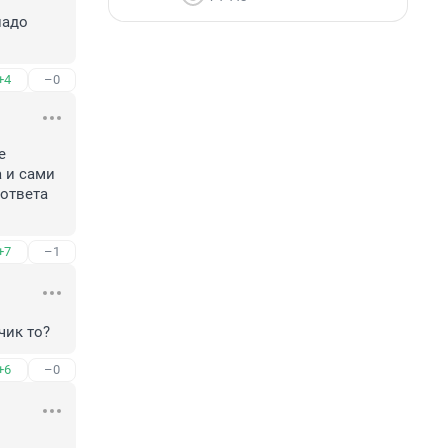
адо 
+4
–0
 
 и сами 
ответа 
+7
–1
чик то?
+6
–0