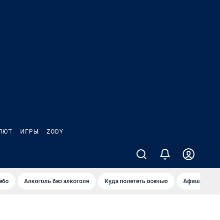
ЛЮТ
ИГРЫ
ZODY
ебо
Алкоголь без алкоголя
Куда полететь осенью
Афиша на ав