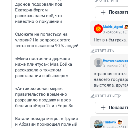
ОТВЕТИТЬ
дронов подорвали под
Екатеринбургом —
Показат
рассказываем всё, что
известно о покушении
Matrix_Agent
3 ноября 2018,
Сможете не попасться на
уловки? На вопросах этого
Нет в нём греха,
теста спотыкаются 90 % людей
ОТВЕТИТЬ
«Меня постоянно держали
Неочевидност
ниже плинтуса»: Миа Бойка
3 ноября 2018,
рассказала о тяжелом
странная статья 
расставании с абьюзером
навсего государс
выстояла, друга
«Антикризисная мера»:
правительство временно
ОТВЕТИТЬ
2
разрешило продажу и ввоз
бензина «Евро-2» и «Евро-3»
Показат
Встали поезда метро: в Грузии
Trudovik
и Абхазии произошел полный
3 ноября 2018,