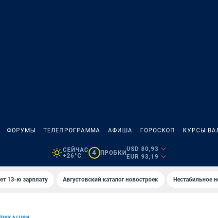
ФОРУМЫ
ТЕЛЕПРОГРАММА
АФИША
ГОРОСКОП
КУРСЫ ВА
USD 80,93
СЕЙЧАС
4
ПРОБКИ
+26°C
EUR 93,19
ет 13-ю зарплату
Августовский каталог новостроек
Нестабильное н