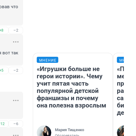
вав что 
+8
–2
вот так 
МНЕНИЕ
МНЕНИ
«Игрушки больше не
«Поку
+5
–2
герои истории». Чему
мешке
учит пятая часть
предп
популярной детской
расска
франшизы и почему
самом
она полезна взрослым
бизне
дешев
+12
–6
Мария Тищенко
Обозреватель