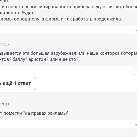
но.

 из своего сертифицированного прибора некую фигню, обосно
ьтровать будет.

фирмы основателя, а фирма и так работать продолжила.
 17:57
азывается эта большая зарубежная или наша конторка которая 
нтов? баллу? аристон? или еще кто?
ь ещё 1 ответ
 17:36
ет пометки "на правах рекламы"