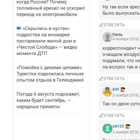
когда Россия? Почему
Ну так если аре
топливный кризис не ускорил
было выпускать
переход на электромобили
ОТВЕТИТЬ
«Скрылись в кустах»:
подростки на иномарке
Гость
4 ноября 2018,
протаранили жилой дом в
«Чистой Слободе» — видео
корреспондент н
момента ДТП
очищали воздух?
подумали, что н
на вопрос так и
«Помойка с дикими ценами».
Туристка поделилась личным
ОТВЕТИТЬ
опытом отдыха в Геленджике
849
Погода 6 августа подскажет,
3 ноября 2018,
каким будет сентябрь, —
Так он двое суто
народные приметы
ОТВЕТИТЬ
zet123
3 ноября 2018,