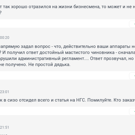
ст так хорошо отразился на жизни бизнесмена, то может и не н
?
 00:20
апрямую задал вопрос - что, действительно ваши аппараты не
 И получил ответ достойный мастистого чиновника - сначала
арушили административный регламент.... Ответ прозвучал, но 
 не получено. Не простой дядька.
 23:01
к в сизо отсидел всего и статья на НГС. Помилуйте. Кто заказ
 21:51