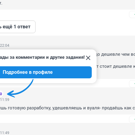
т.
ь ещё 1 ответ
 22:04
 работу таджика. Так он чистит воздух гораздо дешевле чем вс
ады за комментарии и другие задания!


ть еще 2 года и обычный русский труд будет стоит дешевле к
Подробнее в профиле
 воздух будет чистить еще чище.
 11:59
ёшь готовую разработку, удешевляешь и вуаля- продаёшь как 
 11:49