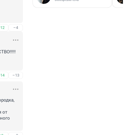
+12
–4
О!!!!! 
+14
–13
родка, 
 от 
ного 