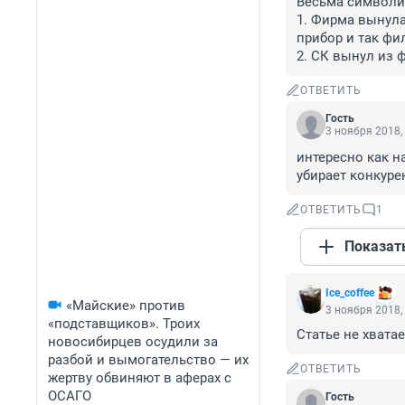
Весьма символич
1. Фирма вынула
прибор и так фил
2. СК вынул из 
ОТВЕТИТЬ
Гость
3 ноября 2018,
интересно как н
убирает конкуре
ОТВЕТИТЬ
1
Показат
Ice_coffee
«Майские» против
3 ноября 2018,
«подставщиков». Троих
Статье не хвата
новосибирцев осудили за
разбой и вымогательство — их
ОТВЕТИТЬ
жертву обвиняют в аферах с
ОСАГО
Гость