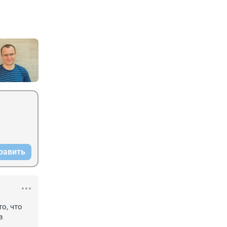
равить
, что 
 