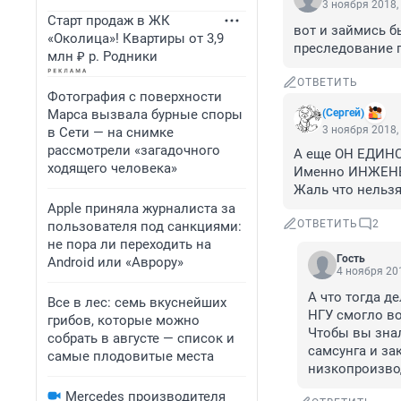
3 ноября 2018,
Старт продаж в ЖК
вот и займись б
«Околица»! Квартиры от 3,9
преследование п
млн ₽ р. Родники
ОТВЕТИТЬ
Фотография с поверхности
Марса вызвала бурные споры
(Сергей)
3 ноября 2018,
в Сети — на снимке
рассмотрели «загадочного
А еще ОН ЕДИНС
ходящего человека»
Именно ИНЖЕНЕ
Жаль что нельзя
Apple приняла журналиста за
ОТВЕТИТЬ
2
пользователя под санкциями:
не пора ли переходить на
Гость
Android или «Аврору»
4 ноября 201
А что тогда д
Все в лес: семь вкуснейших
НГУ смогло во
грибов, которые можно
Чтобы вы знал
собрать в августе — список и
самсунга и за
самые плодовитые места
низкопроизво
Mercedes производителя