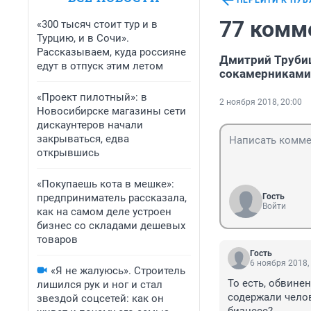
ПЕРЕЙТИ К ПУ
77 комм
«300 тысяч стоит тур и в
Турцию, и в Сочи».
Рассказываем, куда россияне
Дмитрий Труби
едут в отпуск этим летом
сокамерниками
«Проект пилотный»: в
2 ноября 2018, 20:00
Новосибирске магазины сети
дискаунтеров начали
закрываться, едва
открывшись
«Покупаешь кота в мешке»:
предприниматель рассказала,
Гость
Войти
как на самом деле устроен
бизнес со складами дешевых
товаров
Гость
6 ноября 2018,
«Я не жалуюсь». Строитель
То есть, обвинен
лишился рук и ног и стал
содержали челов
звездой соцсетей: как он