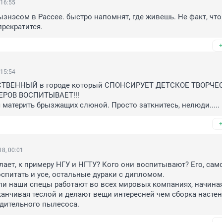
 16:55
ызнэсом в Рассее. быстро напомнят, где живешь. Не факт, что 
рекратится.
 15:54
ТВЕННЫЙ в городе который СПОНСИРУЕТ ДЕТСКОЕ ТВОРЧЕСТВ
РОВ ВОСПИТЫВАЕТ!!!

 материть брызжащих слюной. Просто заткнитесь, нелюди.....
8, 00:01
елает, к примеру НГУ и НГТУ? Кого они воспитывают? Его, само
спитать и усе, остальные дураки с дипломом.

и наши спецы работают во всех мировых компаниях, начиная
канчивая теслой и делают вещи интересней чем сборка настен
дительного пылесоса.