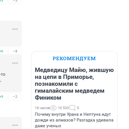
+3
–3
+6
–8
РЕКОМЕНДУЕМ
Медведицу Майю, жившую
то 
на цепи в Приморье,
 
познакомили с
гималайским медведем
Фиником
+9
–2
16 часов
10 533
5
Почему внутри Урана и Нептуна идут
дожди из алмазов? Разгадка удивила
даже ученых