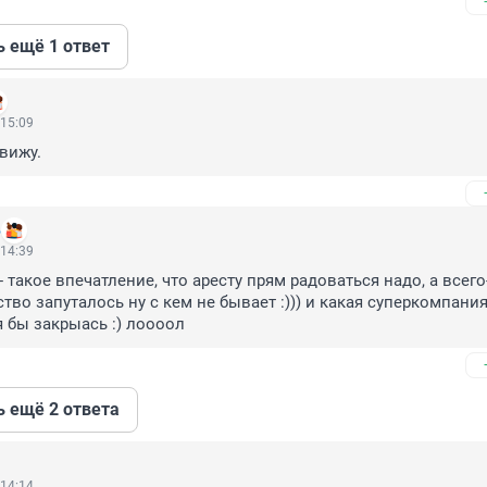
ь ещё 1 ответ
 15:09
 вижу.
ь
 14:39
- такое впечатление, что аресту прям радоваться надо, а всего-
тво запуталось ну с кем не бывает :))) и какая суперкомпания,
я бы закрыась :) лоооол
ь ещё 2 ответа
 14:14