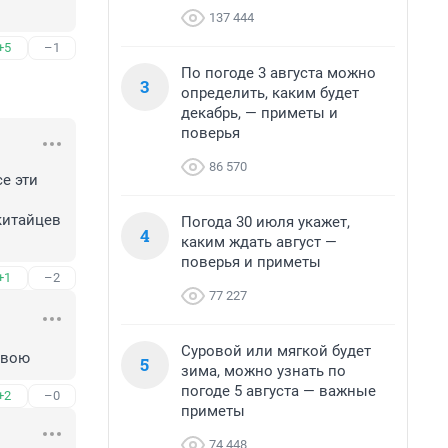
137 444
+5
–1
По погоде 3 августа можно
3
определить, каким будет
декабрь, — приметы и
поверья
86 570
е эти 
итайцев 
Погода 30 июля укажет,
4
каким ждать август —
поверья и приметы
+1
–2
77 227
Суровой или мягкой будет
свою
5
зима, можно узнать по
погоде 5 августа — важные
+2
–0
приметы
74 448