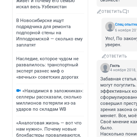
бизнесе?
живет и почему его семью
искал весь Узбекистан
ОТВЕТИТЬ
1
В Новосибирске ищут
Спец опытн
подрядчика для ремонта
6 ноября 201
подпорной стены на
Упс!, По зако
Ипподромской — сколько ему
уверен.
заплатят
ОТВЕТИТЬ
Наследие, которое чудом не
развалилось: транспортный
Гость
4 ноября 2018,
эксперт разнес миф о
«вечных» советских дорогах
Забавная статья
могут погуглить
«Находимся в заложниках»:
эффективных ком
селлеры рассказали, сколько
сформулированны
миллионов потеряли из-за
совершил престу
ударов по складам WB
зрения закона он
меняет. Все, моё
Своё мнение каж
«Аналоговая жизнь — вот что
было.

нам нужно». Почему новые
Насколько поним
блокбастеры проваливаются,