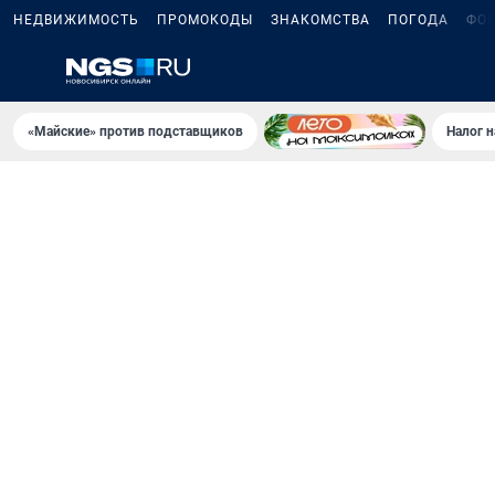
НЕДВИЖИМОСТЬ
ПРОМОКОДЫ
ЗНАКОМСТВА
ПОГОДА
ФО
«Майские» против подставщиков
Налог 