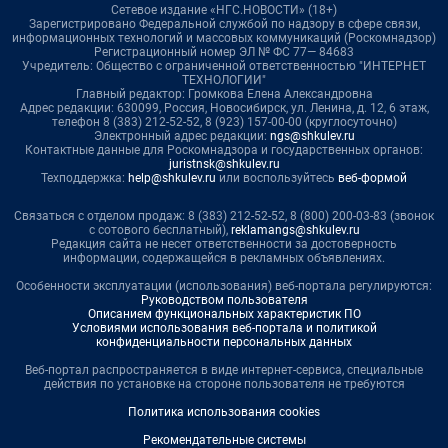
Сетевое издание «НГС.НОВОСТИ» (18+)
Зарегистрировано Федеральной службой по надзору в сфере связи,
информационных технологий и массовых коммуникаций (Роскомнадзор)
Регистрационный номер ЭЛ № ФС 77— 84683
Учредитель: Общество с ограниченной ответственностью "ИНТЕРНЕТ
ТЕХНОЛОГИИ"
Главный редактор: Громкова Елена Александровна
Адрес редакции: 630099, Россия, Новосибирск, ул. Ленина, д. 12, 6 этаж,
телефон 8 (383) 212-52-52, 8 (923) 157-00-00 (круглосуточно)
Электронный адрес редакции:
ngs@shkulev.ru
Контактные данные для Роскомнадзора и государственных органов:
juristnsk@shkulev.ru
Техподдержка:
help@shkulev.ru
или воспользуйтесь
веб-формой
Связаться с отделом продаж: 8 (383) 212-52-52, 8 (800) 200-03-83 (звонок
с сотового бесплатный),
reklamangs@shkulev.ru
Редакция сайта не несет ответственности за достоверность
информации, содержащейся в рекламных объявлениях.
Особенности эксплуатации (использования) веб-портала регулируются:
Руководством пользователя
Описанием функциональных характеристик ПО
Условиями использования веб-портала и политикой
конфиденциальности персональных данных
Веб-портал распространяется в виде интернет-сервиса, специальные
действия по установке на стороне пользователя не требуются
Политика использования cookies
Рекомендательные системы