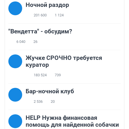
Ночной раздор
201 600
1 124
"Вендетта" - обсудим?
6 040
26
Жучке СРОЧНО требуется
куратор
183 524
739
Бар-ночной клуб
2 536
20
HELP Нужна финансовая
помощь для найденной собачки