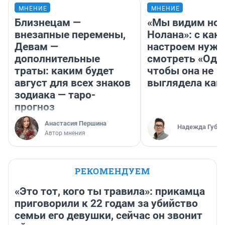
МНЕНИЕ
МНЕНИЕ
Близнецам —
«Мы видим нов
внезапные перемены,
Нолана»: с как
Девам —
настроем нужн
дополнительные
смотреть «Оди
траты: каким будет
чтобы она не
август для всех знаков
выглядела как
зодиака — таро-
прогноз
Анастасия Першина
Надежда Губар
Автор мнения
РЕКОМЕНДУЕМ
«Это тот, кого ты травила»: прикамца
приговорили к 22 годам за убийство
семьи его девушки, сейчас он звонит