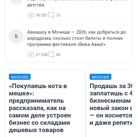
детства
30 281
13
Авиашоу в Мочище — 2026: как добраться до
5
аэродрома, сколько стоят билеты и полная
программа фестиваля «Вива Авиа!»
27 328
50
МНЕНИЕ
МНЕНИЕ
«Покупаешь кота в
Продашь за 300
мешке»:
заплатишь с 40
предприниматель
бизнесменам г
рассказала, как на
новый закон о 
самом деле устроен
— он коснется 
бизнес со складами
и даже репети
дешевых товаров