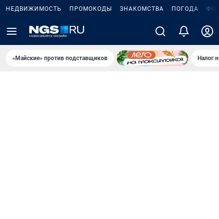
НЕДВИЖИМОСТЬ
ПРОМОКОДЫ
ЗНАКОМСТВА
ПОГОДА
ФО
«Майские» против подставщиков
Налог 