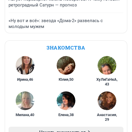
ретроградный Сатурн — прогноз
«Ну вот и всё»: звезда «Дома-2» развелась с
молодым мужем
ЗНАКОМСТВА
Ирина
,
46
Юлия
,
50
ХуЛиГаНкА
,
43
Милана
,
40
Елена
,
38
Анастасия
,
29