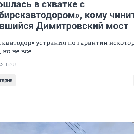
ошлась в схватке с
бирскавтодором», кому чини
вшийся Димитровский мост
кавтодор» устранил по гарантии некото
 но не все
15 299
тария