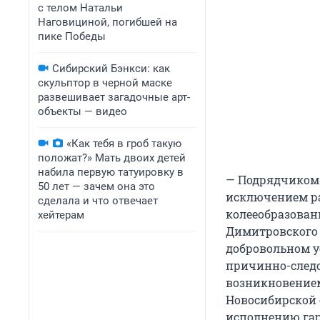
с телом Натальи
Наговициной, погибшей на
пике Победы
Сибирский Бэнкси: как
скульптор в черной маске
развешивает загадочные арт-
объекты — видео
«Как тебя в гроб такую
положат?» Мать двоих детей
набила первую татуировку в
— Подрядчиком 
50 лет — зачем она это
исключением ра
сделала и что отвечает
колееобразован
хейтерам
Димитровского 
добровольном у
причинно-следс
возникновением
Новосибирской 
исполнению гар