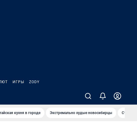
ЛЮТ
ИГРЫ
ZODY
тайская кухня в городе
Экстремально худые новосибирцы
Старт те