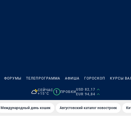
ФОРУМЫ
ТЕЛЕПРОГРАММА
АФИША
ГОРОСКОП
КУРСЫ ВА
USD 82,17
СЕЙЧАС
1
ПРОБКИ
+15°C
EUR 94,84
Международный день кошек
Августовский каталог новостроек
Ки