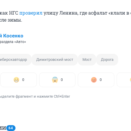
 как НГС
проверил
улицу Ленина, где асфальт «клали в 
сле зимы.
й Косенко
раздела «Авто»
ибирскавтодор
Димитровский мост
Мост
Дорога
0
0
0
ыделите фрагмент и нажмите Ctrl+Enter
ИИ
64