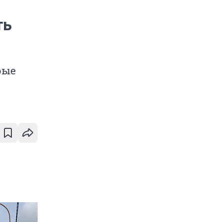
ть
рые