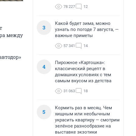
78 227
12
Какой будет зима, можно
3
т
узнать по погоде 7 августа, —
ора между
важные приметы
57 341
14
автодор»
Пирожное «Картошка»:
4
классический рецепт в
домашних условиях с тем
самым вкусом из детства
31 063
18
Кормить раз в месяц. Чем
5
хищным или необычным
украсить квартиру — смотрим
зелёное разнообразие на
выставке экзотики