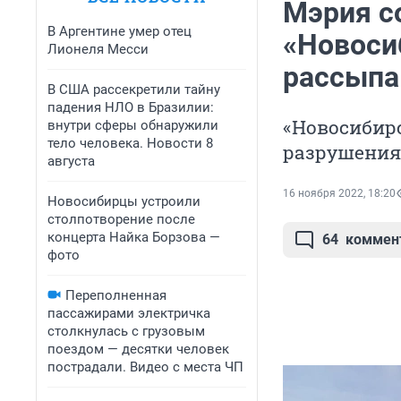
Мэрия с
В Аргентине умер отец
«Новоси
Лионеля Месси
рассыпа
В США рассекретили тайну
падения НЛО в Бразилии:
«Новосибирс
внутри сферы обнаружили
тело человека. Новости 8
разрушения,
августа
16 ноября 2022, 18:20
Новосибирцы устроили
столпотворение после
концерта Найка Борзова —
64
коммен
фото
Переполненная
пассажирами электричка
столкнулась с грузовым
поездом — десятки человек
пострадали. Видео с места ЧП