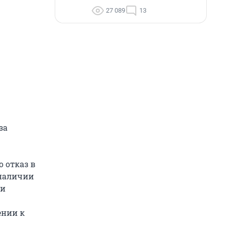
27 089
13
за
 отказ в
 наличии
 и
ении к