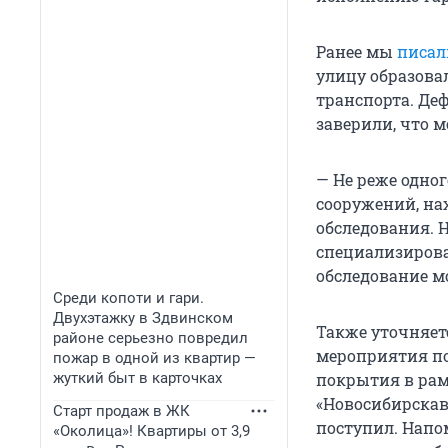
Ранее мы
писал
улицу образова
транспорта. Деф
заверили, что 
— Не реже одног
сооружений, на
обследования. Н
специализирова
обследование м
Среди копоти и гари.
Двухэтажку в Здвинском
Также уточняетс
районе серьезно повредил
мероприятия по
пожар в одной из квартир —
жуткий быт в карточках
покрытия в рам
«Новосибирскав
Старт продаж в ЖК
поступил. Напом
«Околица»! Квартиры от 3,9