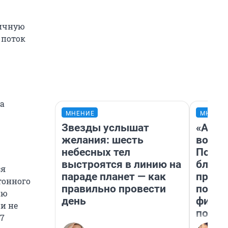
ричную
 поток
та
МНЕНИЕ
МНЕНИ
Звезды услышат
«Анал
желания: шесть
вот ч
небесных тел
Почем
выстроятся в линию на
блокб
ся
параде планет — как
прова
тонного
правильно провести
повто
ию
день
фильм
и не
полны
47