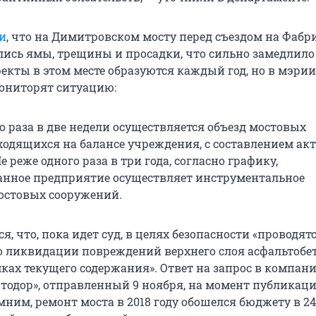
и
, что на Димитровском мосту перед съездом на Фаб
лись ямы, трещины и просадки, что сильно замедлило
екты в этом месте образуются каждый год, но в мэрии
мониторят ситуацию:
о раза в две недели осуществляется объезд мостовых
ходящихся на балансе учреждения, с составлением ак
е реже одного раза в три года, согласно графику,
нное предприятие осуществляет инструментальное
остовых сооружений.
я, что, пока идет суд, в целях безопасности «проводят
 ликвидации повреждений верхнего слоя асфальтобе
ках текущего содержания». Ответ на запрос в компан
тодор», отправленный 9 ноября, на момент публикаци
ним, ремонт моста в 2018 году обошелся бюджету в 2