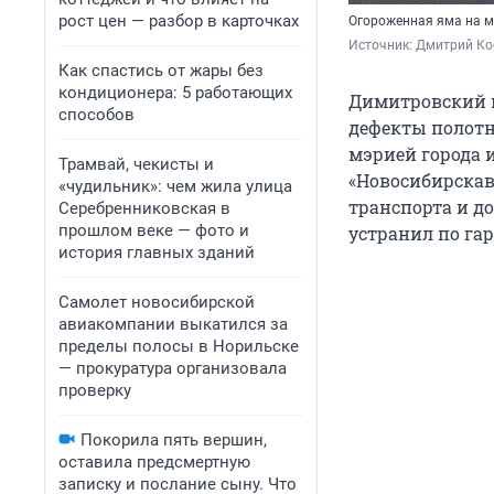
рост цен — разбор в карточках
Огороженная яма на м
Источник: 
Дмитрий Ко
Как спастись от жары без
кондиционера: 5 работающих
Димитровский м
способов
дефекты полотн
мэрией города 
Трамвай, чекисты и
«Новосибирскав
«чудильник»: чем жила улица
транспорта и д
Серебренниковская в
прошлом веке — фото и
устранил по гар
история главных зданий
Самолет новосибирской
авиакомпании выкатился за
пределы полосы в Норильске
— прокуратура организовала
проверку
Покорила пять вершин,
оставила предсмертную
записку и послание сыну. Что