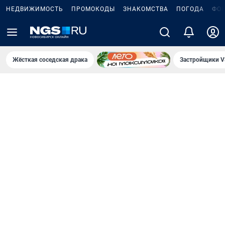
НЕДВИЖИМОСТЬ
ПРОМОКОДЫ
ЗНАКОМСТВА
ПОГОДА
ФО
Жёсткая соседская драка
Застройщики V