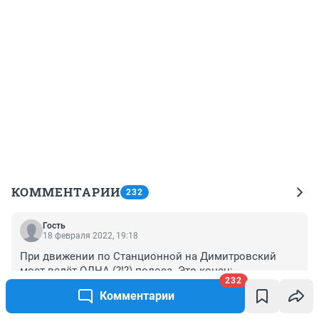
КОММЕНТАРИИ
232
Гость
18 февраля 2022, 19:18
При движении по Станционной на Димитровский 
мост ведёт ОДНА (?!?) полоса. Это конец: 
232
Станционная будет в вечной пробке, этот поток будет 
Комментарии
частично пытаться заранее где-то переходить на 
+0
–0
Станиславского и... всё! Снова пробка.
