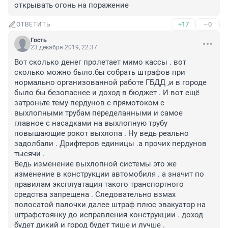
открывать огонь на поражение
+17
–0
ОТВЕТИТЬ
Гость
23 декабря 2019, 22:37
Вот сколько денег пролетает мимо кассы . вот 
сколько можно было.бы собрать штрафов при 
нормально организованной работе ГБДД ,и в городе 
было бы безопаснее и доход в бюджет . И вот ещё 
затроньте тему пердунов с прямотоком с 
выхлопными трубам переделанными и самое 
главное с насадками на выхлопную трубу 
повышающие рокот выхлопа . Ну ведь реально 
задолбали . Дрифтеров единицы .а прочих пердунов 
тысячи . 

Ведь изменение выхлопной системы это же 
изменение в конструкции автомобиля . а значит по 
правилам эксплуатация такого транспортного 
средства запрещена . Следовательно взмах 
полосатой палочки далее штраф плюс эвакуатор на 
штрафстоянку до исправления конструкции . доход 
будет дикий и город будет тише и лучше .