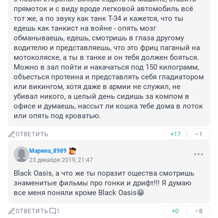
прямоток и с виду вроде легковой автомобиль всё 
тот же, а по звуку как танк Т-34 и кажется, что ты 
едешь как танкист на войне - опять мозг 
обманываешь, едешь, смотришь в глаза другому 
водителю и представляешь, что это фриц паганый на 
мотоколяске, а ты в танке и он тебя должен бояться. 
Можно в зал пойти и накачаться под 150 килограмм, 
объесться протеина и представлять себя гладиатором 
или викингом, хотя даже в армии не служил, не 
убивал никого, а целый день сидишь за компом в 
офисе и думаешь, нассыт ли кошка тебе дома в лоток 
или опять под кроватью.
+17
–1
ОТВЕТИТЬ
Марина_8989
23 декабря 2019, 21:47
Black Oasis, а что же ты поразит ощества смотришь 
знаменитые фильмы про гонки и дрифт!!! Я думаю 
все меня поняли кроме Black Oasis😁
+0
–8
ОТВЕТИТЬ
1