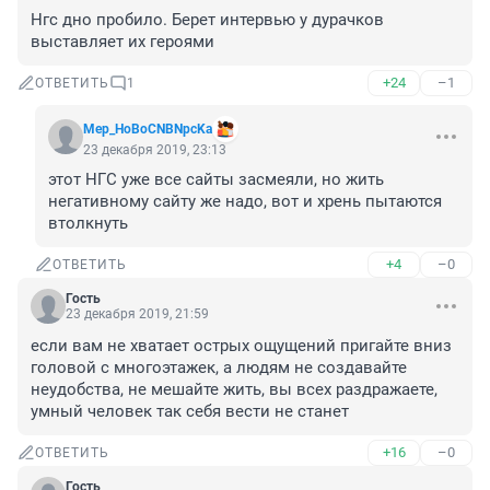
Нгс дно пробило. Берет интервью у дурачков 
выставляет их героями
+24
–1
ОТВЕТИТЬ
1
Mep_HoBoCNBNpcKa
23 декабря 2019, 23:13
этот НГС уже все сайты засмеяли, но жить 
негативному сайту же надо, вот и хрень пытаются 
втолкнуть
+4
–0
ОТВЕТИТЬ
Гость
23 декабря 2019, 21:59
если вам не хватает острых ощущений пригайте вниз 
головой с многоэтажек, а людям не создавайте 
неудобства, не мешайте жить, вы всех раздражаете, 
умный человек так себя вести не станет
+16
–0
ОТВЕТИТЬ
Гость