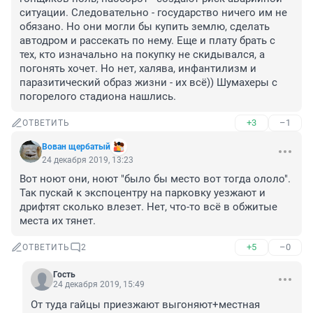
ситуации. Следовательно - государство ничего им не 
обязано. Но они могли бы купить землю, сделать 
автодром и рассекать по нему. Еще и плату брать с 
тех, кто изначально на покупку не скидывался, а 
погонять хочет. Но нет, халява, инфантилизм и 
паразитический образ жизни - их всё)) Шумахеры с 
погорелого стадиона нашлись.
+3
–1
ОТВЕТИТЬ
Вован щербатый
24 декабря 2019, 13:23
Вот ноют они, ноют "было бы место вот тогда ололо". 
Так пускай к экспоцентру на парковку уезжают и 
дрифтят сколько влезет. Нет, что-то всё в обжитые 
места их тянет.
+5
–0
ОТВЕТИТЬ
2
Гость
24 декабря 2019, 15:49
От туда гайцы приезжают выгоняют+местная 