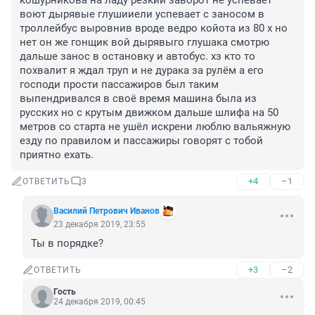
кошурникова на ладу резкий заворот не успевает 
воют дырявые глушииели успевает с заносом в 
троллейбус выровнив вроде ведро койота из 80 х но 
нет он же гонщик вой дырявыго глушака смотрю 
дальше занос в остановку и автобус. хз кто то 
похвалит я ждал труп и не дурака за рулём а его 
господи прости пассажиров был таким 
выпендривался в своё время машина была из 
русских но с крутым движком дальше шлифа на 50 
метров со старта не ушёл искрени люблю вальяжную 
езду по правилом и пассажиры говорят с тобой 
приятно ехать.
+4
–1
ОТВЕТИТЬ
3
Василий Петрович Иванов
23 декабря 2019, 23:55
Ты в порядке?
+3
–2
ОТВЕТИТЬ
Гость
24 декабря 2019, 00:45