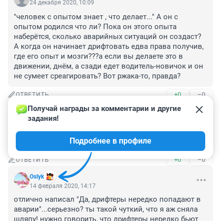
24 декабря 2020, 10:09
"человек с опытом знает , что делает..." А он с 
опытом родился что ли? Пока он этого опыта 
наберётся, сколько аварийных ситуаций он создаст? 
А когда он начинает дрифтовать едва права получив, 
где его опыт и мозги???а если вы делаете это в 
движении, днём, а сзади едет водитель-новичок и он 
не сумеет среагировать? Вот ржака-то, правда?
+0
–0
ОТВЕТИТЬ
Получай награды за комментарии и другие 
Гость
14 февраля 2020, 18:06
задания!
Бескрайнее Обское море дрифтуте. Или жмёт где то? 
Подробнее в профиле
Или только в городе где светло и не страшно.
+0
–0
ОТВЕТИТЬ
Oslyk
14 февраля 2020, 14:17
отлично написал "Да, дрифтеры нередко попадают в 
аварии"...серьезно? ты такой чуткий, что я аж сняла 
шляпу! нужно говорить, что дрифтеры нередко бьют 