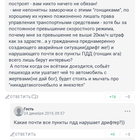
построят - вам никто ничего не обязан!

 - мне непонятны заморочки с этими "гонщиками", по 
хорошему их нужно пожизненно лишать права 
управления транспортными средствами - хотя бы за 
постоянное превышение скоростного режима, 
почему мне за превышение не выше 20км/ч штраф 
как за здрасте...а у гражданина преднамеренно 
создающего аварийные ситуации(дрифт же!) и 
нарушающего почти все пункты ПДД (гонщик ага) 
всего лишь берут интервью?

 А потом когда он всётаки доездится, собьёт 
пешехода или ушатает чей то автомобиль с 
жертвами(не дай бог), будет стоять и мычать про 
"никадатакогонебыло и янехотел"
+16
–0
ОТВЕТИТЬ
3
Гость
24 декабря 2019, 09:57
Какие почти все пункты пдд нарушает дрифтер?))
+0
–3
ОТВЕТИТЬ