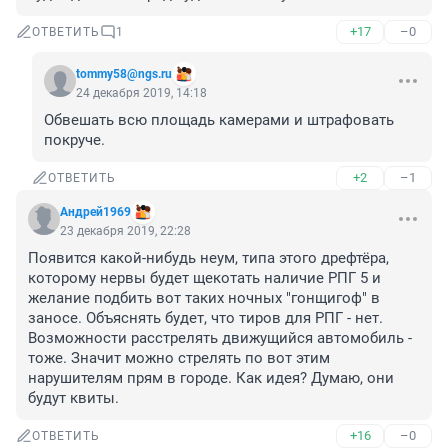
+17
–0
ОТВЕТИТЬ
1
tommy58@ngs.ru
24 декабря 2019, 14:18
Обвешать всю площадь камерами и штрафовать 
покруче.
+2
–1
ОТВЕТИТЬ
Андрей1969
23 декабря 2019, 22:28
Появится какой-нибудь неум, типа этого дрефтёра, 
которому нервы будет щекотать наличие РПГ 5 и 
желание подбить вот таких ночных "гонщигоф" в 
заносе. Объяснять будет, что тиров для РПГ - нет. 
Возможности расстрелять движущийся автомобиль - 
тоже. Значит можно стрелять по вот этим 
нарушителям прям в городе. Как идея? Думаю, они 
будут квиты.
+16
–0
ОТВЕТИТЬ