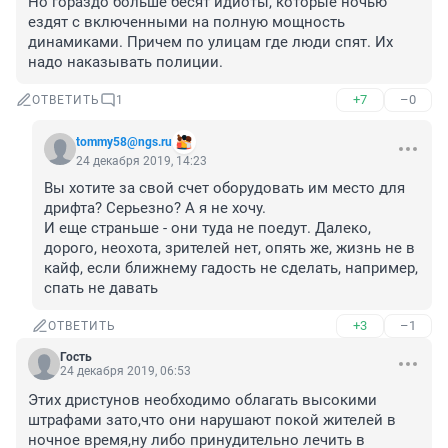
Но гораздо больше бесят идиоты, которые ночью 
ездят с включенными на полную мощность 
динамиками. Причем по улицам где люди спят. Их 
надо наказывать полиции.
+7
–0
ОТВЕТИТЬ
1
tommy58@ngs.ru
24 декабря 2019, 14:23
Вы хотите за свой счет оборудовать им место для 
дрифта? Серьезно? А я не хочу.

И еще страньше - они туда не поедут. Далеко, 
дорого, неохота, зрителей нет, опять же, жизнь не в 
кайф, если ближнему гадость не сделать, например, 
спать не давать
+3
–1
ОТВЕТИТЬ
Гость
24 декабря 2019, 06:53
Этих дристунов необходимо облагать высокими 
штрафами зато,что они нарушают покой жителей в 
ночное время,ну либо принудительно лечить в 