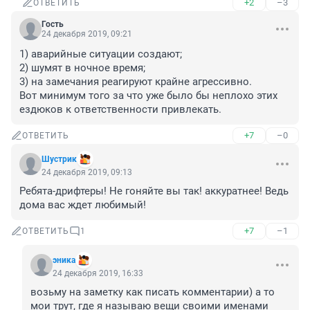
+2
–3
ОТВЕТИТЬ
Гость
24 декабря 2019, 09:21
1) аварийные ситуации создают;

2) шумят в ночное время;

3) на замечания реагируют крайне агрессивно.

Вот минимум того за что уже было бы неплохо этих 
ездюков к ответственности привлекать.
+7
–0
ОТВЕТИТЬ
Шустрик
24 декабря 2019, 09:13
Ребята-дрифтеры! Не гоняйте вы так! аккуратнее! Ведь 
дома вас ждет любимый!
+7
–1
ОТВЕТИТЬ
1
эника
24 декабря 2019, 16:33
возьму на заметку как писать комментарии) а то 
мои трут, где я называю вещи своими именами