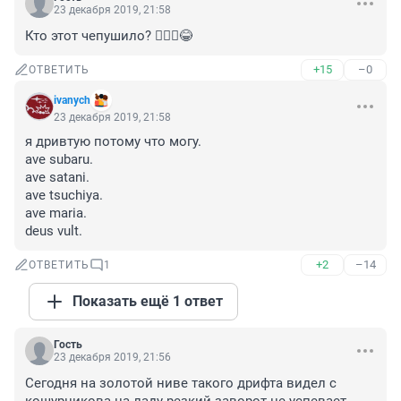
23 декабря 2019, 21:58
Кто этот чепушило? 🤦🏻‍♂️😂
+15
–0
ОТВЕТИТЬ
ivanych
23 декабря 2019, 21:58
я дривтую потому что могу. 

ave subaru. 

ave satani. 

ave tsuchiya. 

ave maria. 

deus vult.
+2
–14
ОТВЕТИТЬ
1
Показать ещё 1 ответ
Гость
23 декабря 2019, 21:56
Сегодня на золотой ниве такого дрифта видел с 