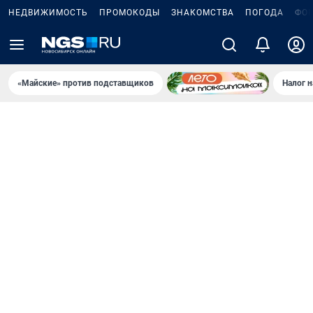
НЕДВИЖИМОСТЬ
ПРОМОКОДЫ
ЗНАКОМСТВА
ПОГОДА
ФО
«Майские» против подставщиков
Налог 