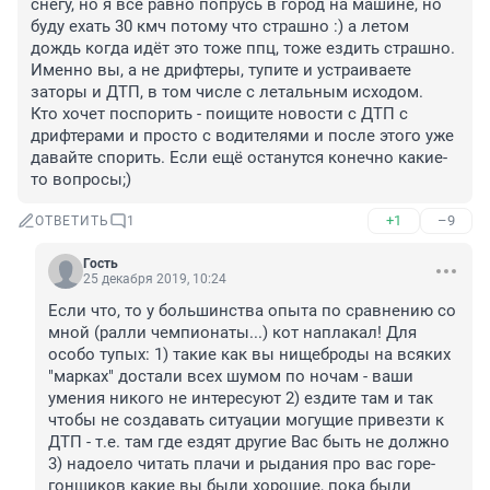
снегу, но я всё равно попрусь в город на машине, но 
буду ехать 30 кмч потому что страшно :) а летом 
дождь когда идёт это тоже ппц, тоже ездить страшно. 
Именно вы, а не дрифтеры, тупите и устраиваете 
заторы и ДТП, в том числе с летальным исходом.

Кто хочет поспорить - поищите новости с ДТП с 
дрифтерами и просто с водителями и после этого уже 
давайте спорить. Если ещё останутся конечно какие-
то вопросы;)
+1
–9
ОТВЕТИТЬ
1
Гость
25 декабря 2019, 10:24
Если что, то у большинства опыта по сравнению со 
мной (ралли чемпионаты...) кот наплакал! Для 
особо тупых: 1) такие как вы нищеброды на всяких 
"марках" достали всех шумом по ночам - ваши 
умения никого не интересуют 2) ездите там и так 
чтобы не создавать ситуации могущие привезти к 
ДТП - т.е. там где ездят другие Вас быть не должно 
3) надоело читать плачи и рыдания про вас горе-
гонщиков какие вы были хорошие, пока были 