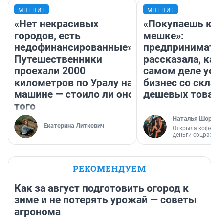
МНЕНИЕ
МНЕНИЕ
«Нет некрасивых
«Покупаешь ко
городов, есть
мешке»:
недофинансированные».
предпринимат
Путешественники
рассказала, как
проехали 2000
самом деле ус
километров по Уралу на
бизнес со скл
машине — стоило ли оно
дешевых това
того
Наталья Шорох
Екатерина Литкевич
Открыла кофейн
деньги соцразв
РЕКОМЕНДУЕМ
Как за август подготовить огород к
зиме и не потерять урожай — советы
агронома