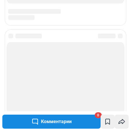
Предвыборная агитация
Статистика канала в MAX
Все города сети
Мобильное приложение
Google Play
App Store
App Gallery
RuStore
Мы в соцсетях
0
Комментарии
Контактные данные для Роскомнадзора и государственных органов