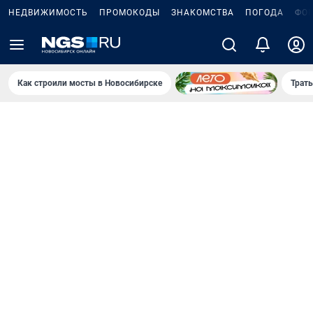
НЕДВИЖИМОСТЬ
ПРОМОКОДЫ
ЗНАКОМСТВА
ПОГОДА
ФО
Как строили мосты в Новосибирске
Траты