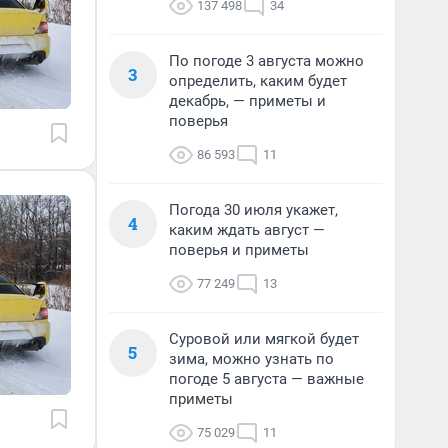
137 498
34
По погоде 3 августа можно
3
определить, каким будет
декабрь, — приметы и
поверья
86 593
11
Погода 30 июля укажет,
4
каким ждать август —
поверья и приметы
77 249
13
Суровой или мягкой будет
5
зима, можно узнать по
погоде 5 августа — важные
приметы
75 029
11