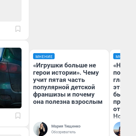
МНЕНИЕ
МНЕНИЕ
«Игрушки больше не
«Никог
герои истории». Чему
победи
учит пятая часть
главны
популярной детской
этого г
франшизы и почему
бьет р
она полезна взрослым
прокат
отзыв 
Нолана
Мария Тищенко
Ст
Обозреватель
Эк