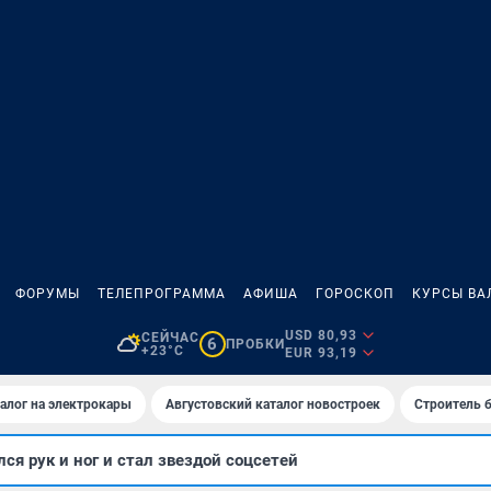
ФОРУМЫ
ТЕЛЕПРОГРАММА
АФИША
ГОРОСКОП
КУРСЫ ВА
USD 80,93
СЕЙЧАС
6
ПРОБКИ
+23°C
EUR 93,19
алог на электрокары
Августовский каталог новостроек
Строитель б
ся рук и ног и стал звездой соцсетей