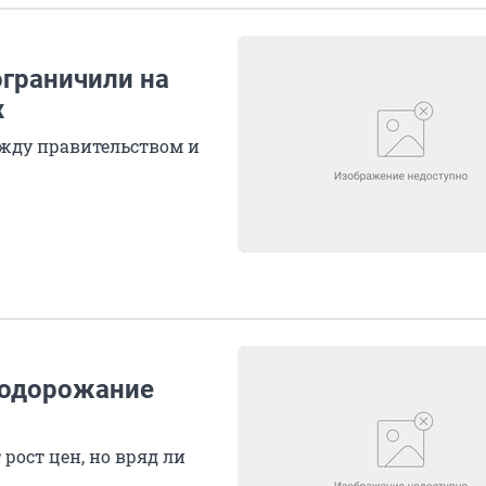
ограничили на
х
жду правительством и
 подорожание
рост цен, но вряд ли