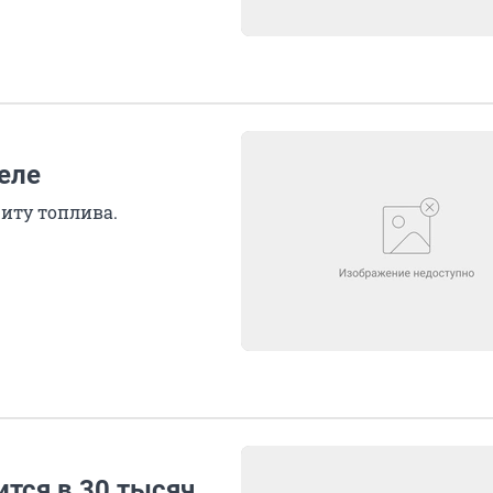
еле
иту топлива.
тся в 30 тысяч