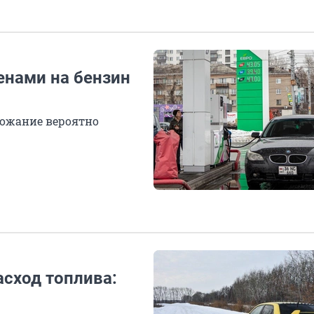
енами на бензин
рожание вероятно
асход топлива: