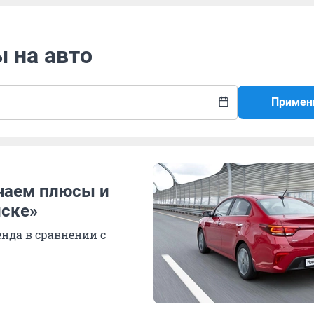
ы на авто
Примен
зучаем плюсы и
иске»
нда в сравнении с