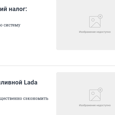
ий налог:
ю систему
пливной Lada
ущественно сэкономить