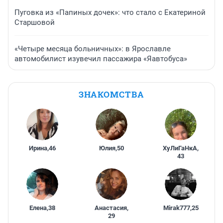
Пуговка из «Папиных дочек»: что стало с Екатериной
Старшовой
«Четыре месяца больничных»: в Ярославле
автомобилист изувечил пассажира «Яавтобуса»
ЗНАКОМСТВА
Ирина
,
46
Юлия
,
50
ХуЛиГаНкА
,
43
Елена
,
38
Анастасия
,
Mirak777
,
25
29