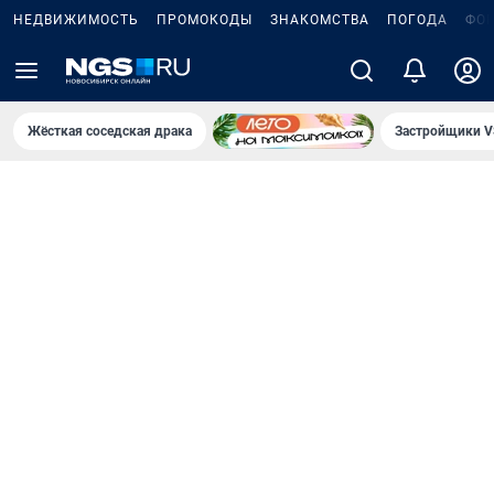
НЕДВИЖИМОСТЬ
ПРОМОКОДЫ
ЗНАКОМСТВА
ПОГОДА
ФО
Жёсткая соседская драка
Застройщики V