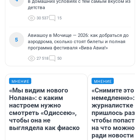
в домашних условиях с тем самым вкусом из
детства
30 537
15
Авиашоу в Мочище — 2026: как добраться до
5
аэродрома, сколько стоят билеты и полная
программа фестиваля «Вива Авиа!»
27 518
50
МНЕНИЕ
МНЕНИЕ
«Мы видим нового
«Снимите это
Нолана»: с каким
немедленно»:
настроем нужно
журналистке Н
смотреть «Одиссею»,
пришлось разд
чтобы она не
чтобы попасть 
выглядела как фиаско
на что можно 
ради новости