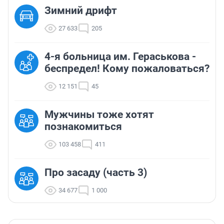
Зимний дрифт
27 633
205
4-я больница им. Гераськова -
беспредел! Кому пожаловаться?
12 151
45
Мужчины тоже хотят
познакомиться
103 458
411
Про засаду (часть 3)
34 677
1 000