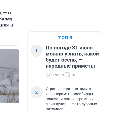
 — о
очему
альта
ТОП 5
По погоде 31 июля
1
можно узнать, какой
будет осень, —
народные приметы
158 136
15
Игривые слонопотамы с
2
характером: новосибирцы
показали своих огромных
мейн-кунов — фото суровых
питомцев