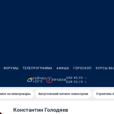
ФОРУМЫ
ТЕЛЕПРОГРАММА
АФИША
ГОРОСКОП
КУРСЫ ВА
USD 80,93
СЕЙЧАС
7
ПРОБКИ
+23°C
EUR 93,19
алог на электрокары
Августовский каталог новостроек
Строитель б
Константин Голодяев