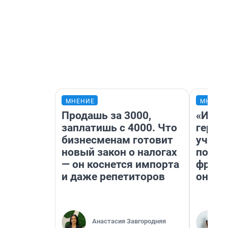
МНЕНИЕ
МНЕНИ
Продашь за 3000,
«Игру
заплатишь с 4000. Что
герои
бизнесменам готовит
учит 
новый закон о налогах
попул
— он коснется импорта
франш
и даже репетиторов
она п
Анастасия Завгородняя