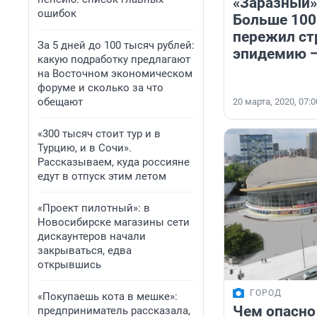
«Заразный»
ошибок
Больше 100
пережил с
За 5 дней до 100 тысяч рублей:
эпидемию —
какую подработку предлагают
на Восточном экономическом
форуме и сколько за что
обещают
20 марта, 2020, 07:0
«300 тысяч стоит тур и в
Турцию, и в Сочи».
Рассказываем, куда россияне
едут в отпуск этим летом
«Проект пилотный»: в
Новосибирске магазины сети
дискаунтеров начали
закрываться, едва
открывшись
ГОРОД
«Покупаешь кота в мешке»:
Чем опасно
предприниматель рассказала,