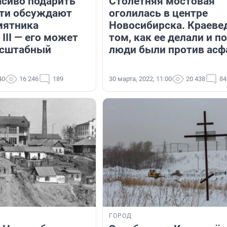
сиво подарить
Столетняя мостовая
сти обсуждают
оголилась в центре
мятника
Новосибирска. Краевед
III — его может
том, как ее делали и п
асштабный
люди были против асф
40
16 246
189
30 марта, 2022, 11:00
20 438
84
ГОРОД