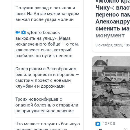
«Можно кра
Чику»: вла
Получил разряд в затылок и
шею. На Алтае мужчина чудом
перенос па
выжил после удара молнии
Александру 
сменить м
«Долго боялась
монумент
выходить на улицу». Мама
искалеченного бойца — о том,
3 октября, 2023, 13:
как спасает сына, который
разбился по пути к невесте
Сквер рядом с Заксобранием
решили привести в порядок —
смотрим проект с новыми
клумбами и дорожками
Троих новосибирцев с
опасной болезнью отправили
на принудительное лечение
Что мешает получать большую
ГОРОД
пенсию: список главных