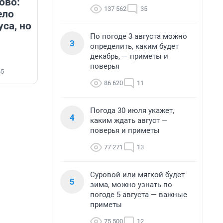
ово:
137 562
35
ело
са, но
По погоде 3 августа можно
3
определить, каким будет
декабрь, — приметы и
поверья
65
86 620
11
Погода 30 июля укажет,
4
каким ждать август —
поверья и приметы
77 271
13
Суровой или мягкой будет
5
зима, можно узнать по
погоде 5 августа — важные
приметы
75 500
12