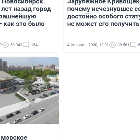
 Новосибирск.
Зарубежное Кривощёк
 лет назад город
почему исчезнувшее с
трашнейшую
достойно особого стату
 как это было
не может его получить
0
69 943
154
4 февраля, 2020, 13:01
38 561
 мэрское