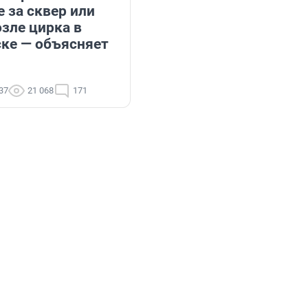
 за сквер или
зле цирка в
ке — объясняет
:37
21 068
171