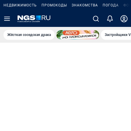
НЕДВИЖИМОСТЬ
ПРОМОКОДЫ
ЗНАКОМСТВА
ПОГОДА
ФО
Жёсткая соседская драка
Застройщики V