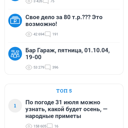
3 426
75
Свое дело за 80 т.р.??? Это
возможно!
42 694
191
Бар Гараж, пятница, 01.10.04,
19-00
53 279
396
ТОП 5
По погоде 31 июля можно
1
узнать, какой будет осень, —
народные приметы
158 605
16