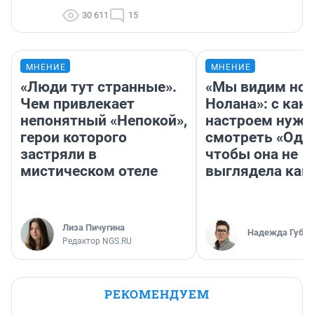
30 611
15
МНЕНИЕ
МНЕНИЕ
«Люди тут странные».
«Мы видим нов
Чем привлекает
Нолана»: с как
непонятный «Непокой»,
настроем нужн
герои которого
смотреть «Оди
застряли в
чтобы она не
мистическом отеле
выглядела как
Лиза Пичугина
Надежда Губар
Редактор NGS.RU
РЕКОМЕНДУЕМ