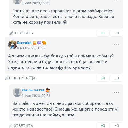
9 мая 2023, 09:25
Гость, не все ведь городские в этом разбираются. 
Копыта есть, хвост есть - значит лошадь. Хорошо 
хоть не корову привели 😂
+1
–0
ОТВЕТИТЬ
Barmaleя
9 мая 2023, 01:18
А зачем снимать футболку, чтобы поймать кобылу? 
Хотя, вот если я буду ловить "жеребца", да ещё и 
двуногого, то не только футболку сниму...
+4
–3
ОТВЕТИТЬ
4
Как бы не так
9 мая 2023, 09:23
Barmaleя, может он с ней драться собирался, нам 
же это неизвестно)) Знаешь же, многие перед этим 
раздеваются (не пойму, зачем)
+0
–0
ОТВЕТИТЬ