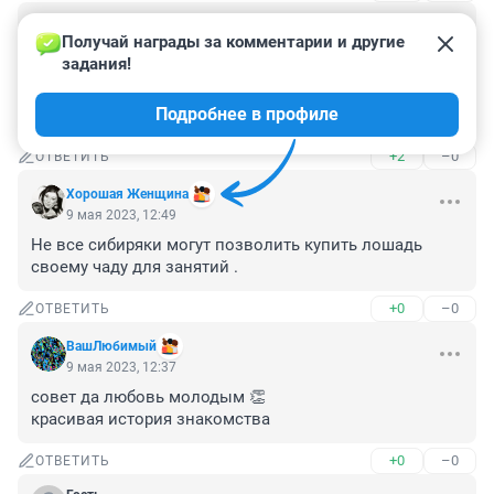
Гость
9 мая 2023, 13:35
Получай награды за комментарии и другие 
задания!
Здорово, что нашёлся такой парень,который обладал 
навыками и знаниями по обращению с лошадьми. Я 
Подробнее в профиле
например, страшно их боюсь, а вдруг лягнет.
+2
–0
ОТВЕТИТЬ
Хорошая Женщина
9 мая 2023, 12:49
Не все сибиряки могут позволить купить лошадь 
своему чаду для занятий .
+0
–0
ОТВЕТИТЬ
ВашЛюбимый
9 мая 2023, 12:37
совет да любовь молодым 👏

красивая история знакомства
+0
–0
ОТВЕТИТЬ