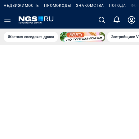
НЕДВИЖИМОСТЬ
ПРОМОКОДЫ
ЗНАКОМСТВА
ПОГОДА
ФО
Жёсткая соседская драка
Застройщики V