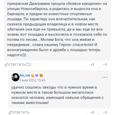
прекрасная Диаграмма прошла «боевое крещение» на 
улицах Новосибирска, а родилась и выросла она в 
Барнауле, и предки ее известные спортивные 
лошади. По характеру она впечатлительная, как 
сказала предыдущая владелица и в новом месте 
обитания она еще не привыкла, да и мы еще не все 
знаем, вот лошадка и выскочила и поскакала себе по 
полям по лесам… Молим Бога, что она живая и 
невредимая , слава нашему Герою- спасителю! И 
вознаграждение было и дружба с лошадью теперь 
надолго)))
+3
–0
ОТВЕТИТЬ
1
Alx_nsk
9 мая 2023, 15:45
удачно сошлись звезды что в нужное время в 
нужном месте в таком большом мегаполисе 
оказался человек, имеющий навыки обращения с 
такими животными!
+0
–0
ОТВЕТИТЬ