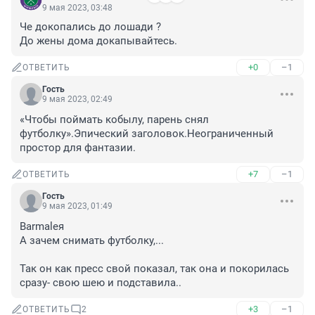
9 мая 2023, 03:48
Че докопались до лошади ?

До жены дома докапывайтесь.
+0
–1
ОТВЕТИТЬ
Гость
9 мая 2023, 02:49
«Чтобы поймать кобылу, парень снял 
футболку».Эпический заголовок.Неограниченный 
простор для фантазии.
+7
–1
ОТВЕТИТЬ
Гость
9 мая 2023, 01:49
Barmaleя

А зачем снимать футболку,...

Так он как пресс свой показал, так она и покорилась 
сразу- свою шею и подставила..
+3
–1
ОТВЕТИТЬ
2