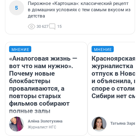
Пирожное «Картошка»: классический рецепт
5
в домашних условиях с тем самым вкусом из
детства
30 627
15
МНЕНИЕ
МНЕНИЕ
«Аналоговая жизнь —
Красноярская
вот что нам нужно».
журналистка п
Почему новые
отпуск в Ново
блокбастеры
и объяснила, п
проваливаются, а
споре о столиц
повторы старых
Сибири нет см
фильмов собирают
полные залы
Алёна Золотухина
Татьяна Зарва
Журналист НГС