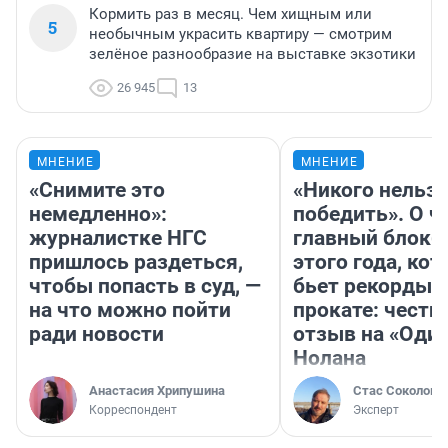
Кормить раз в месяц. Чем хищным или
5
необычным украсить квартиру — смотрим
зелёное разнообразие на выставке экзотики
26 945
13
МНЕНИЕ
МНЕНИЕ
«Снимите это
«Никого нельз
немедленно»:
победить». О ч
журналистке НГС
главный блокб
пришлось раздеться,
этого года, ко
чтобы попасть в суд, —
бьет рекорды 
на что можно пойти
прокате: честн
ради новости
отзыв на «Оди
Нолана
Анастасия Хрипушина
Стас Соколов
Корреспондент
Эксперт