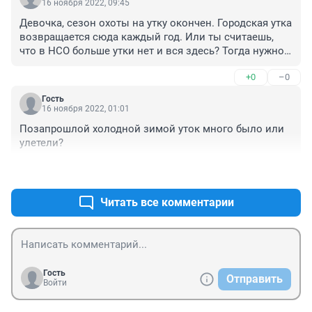
16 ноября 2022, 09:45
Девочка, сезон охоты на утку окончен. Городская утка 
возвращается сюда каждый год. Или ты считаешь, 
что в НСО больше утки нет и вся здесь? Тогда нужно 
записать её в красную книгу. Знакомому охотнику 
+0
–0
набираться опыта.
Гость
16 ноября 2022, 01:01
Позапрошлой холодной зимой уток много было или 
улетели?
+0
–0
Читать все комментарии
Гость
Отправить
Войти