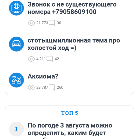
Звонок с не существующего
номера +79058609100
21 773
30
стотыщмиллионная тема про
холостой ход =)
4 211
42
Аксиома?
23 787
260
ТОП 5
По погоде 3 августа можно
1
определить, каким будет