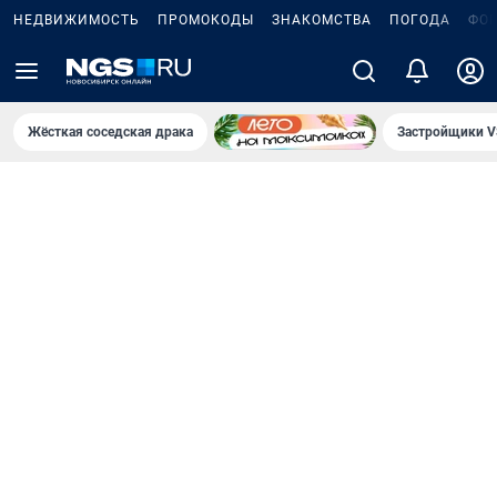
НЕДВИЖИМОСТЬ
ПРОМОКОДЫ
ЗНАКОМСТВА
ПОГОДА
ФО
Жёсткая соседская драка
Застройщики V