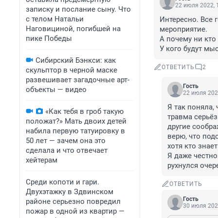
22 июля 2022, 
записку и послание сыну. Что
с телом Натальи
Интересно. Все 
Наговициной, погибшей на
мероприятие.

пике Победы
А почему ни кто 
У кого будут мы
Сибирский Бэнкси: как
ОТВЕТИТЬ
2
скульптор в черной маске
развешивает загадочные арт-
Гость
объекты — видео
22 июля 202
Я так поняла, 
«Как тебя в гроб такую
травма серьёз
положат?» Мать двоих детей
другие сообра
набила первую татуировку в
верю, что подо
50 лет — зачем она это
хотя кто знает
сделала и что отвечает
Я даже честно 
хейтерам
рухнулся очер
Среди копоти и гари.
ОТВЕТИТЬ
Двухэтажку в Здвинском
Гость
районе серьезно повредил
30 июля 202
пожар в одной из квартир —