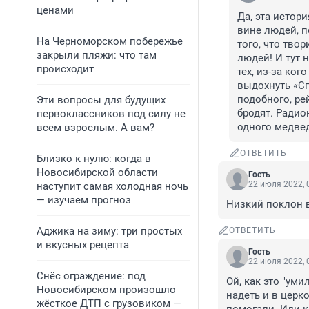
ценами
Да, эта истор
вине людей, п
На Черноморском побережье
того, что тво
закрыли пляжи: что там
людей! И тут 
происходит
тех, из-за ко
выдохнуть «Сп
подобного, ре
Эти вопросы для будущих
бродят. Радион
первоклассников под силу не
одного медвед
всем взрослым. А вам?
ОТВЕТИТЬ
Близко к нулю: когда в
Новосибирской области
Гость
22 июля 2022, 
наступит самая холодная ночь
— изучаем прогноз
Низкий поклон в
Аджика на зиму: три простых
ОТВЕТИТЬ
и вкусных рецепта
Гость
22 июля 2022, 
Снёс ограждение: под
Ой, как это "уми
Новосибирском произошло
надеть и в церк
жёсткое ДТП с грузовиком —