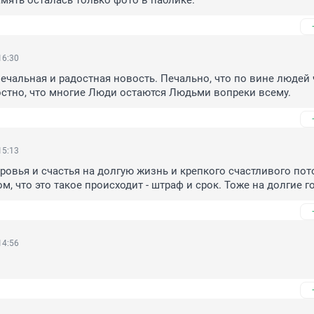
амять осталась только фото в паблике.
16:30
чальная и радостная новость. Печально, что по вине людей ч
стно, что многие Люди остаются Людьми вопреки всему.
15:13
ровья и счастья на долгую жизнь и крепкого счастливого пото
м, что это такое происходит - штраф и срок. Тоже на долгие г
14:56