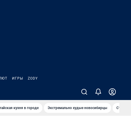
ЛЮТ
ИГРЫ
ZODY
тайская кухня в городе
Экстремально худые новосибирцы
Старт те