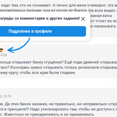
надо тем, кто не понимает. А лично для меня очевидно: эта м
кормленных людьми, она из почти не боится. На всех видео я
тически безгранично. Безответственность и огромная вина 
аграды за комментарии и другие задания!
дей перед дикой природой просто в полный рост стоит во вс
о чем надо сейчас говорить, находить виновных и наказывать 
Подробнее в профиле
 как спасали медведицу.
14:29
 конца открывает банку сгущёнки? Ещё поди древней открывал
талл? Консервы нужно открывать только роликовой открывал
ему кругу, чтобы все края были гладкие.
2, 15:19
ом. Да этих банок никаких, ни правильно, ни неправильно откр
я в принципе!!! Надо утилизировать там, чтобы ни доступа к н
о. Животных не прикармливать и не приманивать.