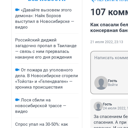
ПЕРЕЙТИ К ПУ
107 ком
«Давайте вызовем этого
демона»: Найк Борзов
выступил в Новосибирске —
Как спасали бе
видео
консервная бан
Российский диджей
21 июля 2022, 23:13
загадочно пропал в Таиланде
— связь с ним прервалась
накануне его дня рождения
От пожара до уголовного
дела. В Новосибирске сгорели
«Тойота» и «Гелендваген» —
Гость
Войти
хроника происшествия
Лося сбили на
Гость
новосибирской трассе —
24 июля 2022, 
видео
За спасением бе
спасения. А при
Спрос упал на 30-50%: как