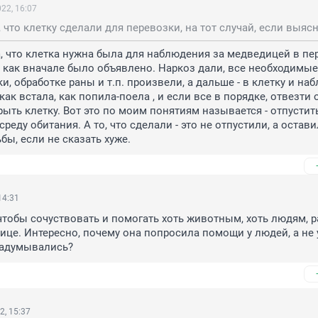
22, 16:07
а, что клетка нужна была для наблюдения за медведицей в пер
 как вначале было объявлено. Наркоз дали, все необходимые 
, обработке раны и т.п. произвели, а дальше - в клетку и наб
как встала, как попила-поела , и если все в порядке, отвезти о
рыть клетку. Вот это по моим понятиям называется - отпустить
реду обитания. А то, что сделали - это не отпустили, а остави
бы, если не сказать хуже.
14:31
тобы сочуствовать и помогать хоть животным, хоть людям, ра
це. Интересно, почему она попросила помощи у людей, а не у
задумывались?
2, 15:37