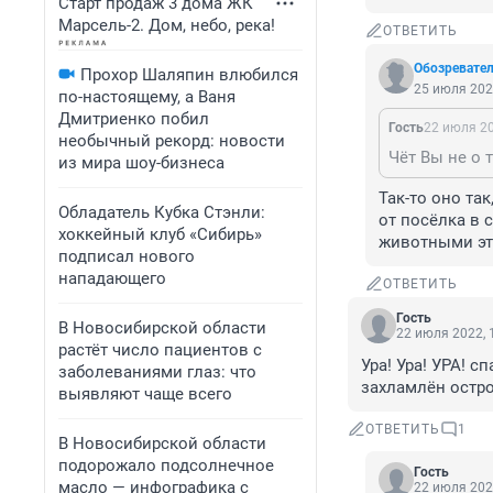
Старт продаж 3 дома ЖК
Марсель-2. Дом, небо, река!
ОТВЕТИТЬ
Обозревате
Прохор Шаляпин влюбился
25 июля 202
по-настоящему, а Ваня
Дмитриенко побил
Гость
22 июля 20
необычный рекорд: новости
из мира шоу-бизнеса
Так-то оно та
Обладатель Кубка Стэнли:
от посёлка в 
хоккейный клуб «Сибирь»
животными это
подписал нового
нападающего
ОТВЕТИТЬ
Гость
В Новосибирской области
22 июля 2022, 
растёт число пациентов с
Ура! Ура! УРА! с
заболеваниями глаз: что
захламлён остров
выявляют чаще всего
ОТВЕТИТЬ
1
В Новосибирской области
подорожало подсолнечное
Гость
масло — инфографика с
22 июля 202