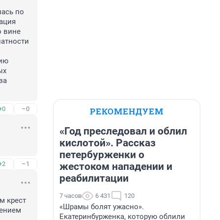
ась по 
ция 
 вине 
атности 
ию 
х 
а 
+0
–0
РЕКОМЕНДУЕМ
«Год преследовал и облил
кислотой». Рассказ
петербурженки о
+2
–1
жестоком нападении и
реабилитации
7 часов
6 431
120
м крест 
«Шрамы болят ужасно».
ением 
Екатеринбурженка, которую облили