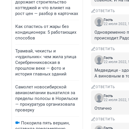
совенок. И на п
дорожает строительство
коттеджей и что влияет на
ОТВЕТИТЬ
рост цен — разбор в карточках
Гость
22 июля 2022, 
Как спастись от жары без
кондиционера: 5 работающих
Одновременно пе
способов
происходит.Радо
ОТВЕТИТЬ
Трамвай, чекисты и
«чудильник»: чем жила улица
Гость
Серебренниковская в
22 июля 2022, 
прошлом веке — фото и
Медведице - здо
история главных зданий
А виновным в то
Самолет новосибирской
ОТВЕТИТЬ
авиакомпании выкатился за
Гость
пределы полосы в Норильске
22 июля 2022, 
— прокуратура организовала
Отлично
проверку
ОТВЕТИТЬ
Покорила пять вершин,
оставила предсмертную
Гость