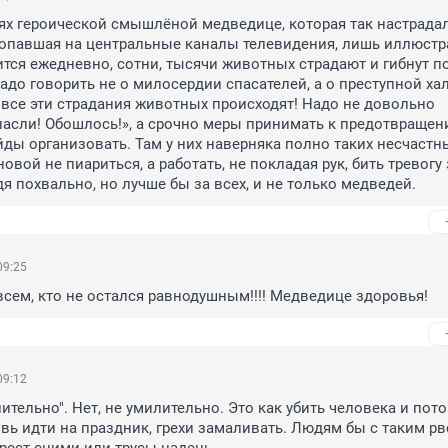
иях героической смышлёной медведице, которая так настрадал
опавшая на центральные каналы телевидения, лишь иллюстра
рится ежедневно, сотни, тысячи животных страдают и гибнут по
надо говорить не о милосердии спасателей, а о преступной хал
го все эти страдания животных происходят! Надо не довольно 
асли! Обошлось!», а срочно меры принимать к предотвращен
йды организовать. Там у них наверняка полно таких несчастны
овой не пиариться, а работать, не покладая рук, бить тревогу з
я похвально, но лучше бы за всех, и не только медведей.
09:25
сем, кто не остался равнодушным!!!! Медведице здоровья!
09:12
лительно". Нет, не умилительно. Это как убить человека и пото
овь идти на праздник, грехи замаливать. Людям бы с таким рв