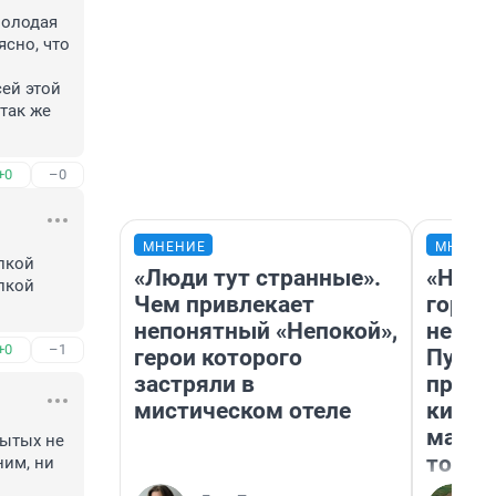
олодая 
сно, что 
ей этой 
так же 
+0
–0
МНЕНИЕ
МНЕНИ
кой 
«Люди тут странные».
«Нет 
кой 
Чем привлекает
городо
непонятный «Непокой»,
недоф
+0
–1
герои которого
Путеш
застряли в
проех
мистическом отеле
килом
машин
ытых не 
того
им, ни 