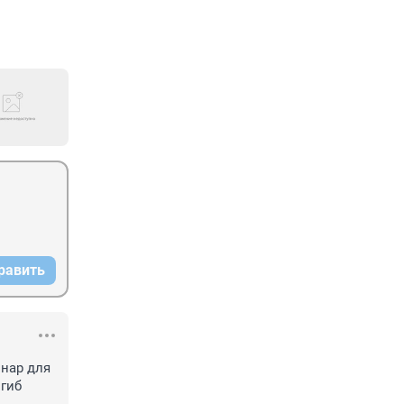
равить
нар для 
гиб 