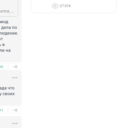
27 074
Я так поняла, что клетку сделали для перевозки, на тот случай, если выяснится, что травма серьёзная и не выживет в дикой природе, придётся в зоопарк везти. А есть другие соображения? Что вертолёт для браконьерского отлова оснащён? Очень верю, что подобные там (и не только там) летают. Но, надеюсь, это не один из таких, хотя кто знает… Я даже честно скажу: когда в новостях передают, что на Камчатке, Алтае или ещё где рухнулся очередной вертолёт или кто-то из него вывалился, не сильно грущу…
иод 
дела по 
людение. 
т 
 в 
ли на 
+0
–0
да что 
 своих 
+1
–0