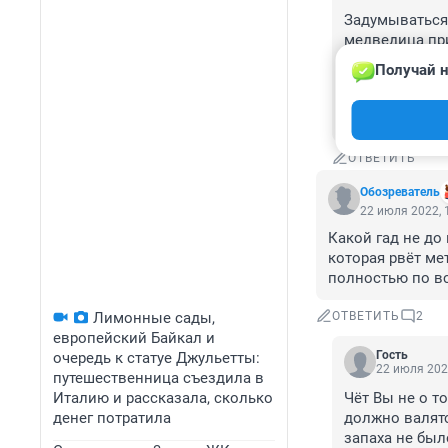
Задумываться 
медведица при
доверяет прак
Получай н
конкретных лю
истории! Вот 
показательно,
ОТВЕТИТЬ
Обозреватель
22 июля 2022, 
Какой гад не до
которая рвёт ме
полностью по вс
Лимонные сады,
ОТВЕТИТЬ
2
европейский Байкал и
Гость
очередь к статуе Джульетты:
22 июля 202
путешественница съездила в
Италию и рассказала, сколько
Чёт Вы не о т
денег потратила
должно валятс
запаха не был