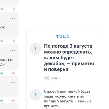
+0
–0
то 
ТОП 5
+0
–0
По погоде 3 августа
1
можно определить,
каким будет
мства! 
декабрь, — приметы
оды!
и поверья
+0
–0
87 435
Суровой или мягкой будет
2
зима, можно узнать по
+0
–0
погоде 5 августа — важные
приметы