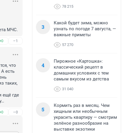
78 215
Какой будет зима, можно
3
узнать по погоде 7 августа, —
ета МЧС.
важные приметы
+0
–1
57 270
Пирожное «Картошка»:
4
ся, что 
классический рецепт в
А есть 
домашних условиях с тем
нь 
самым вкусом из детства
з таких, 
31 040
 ещё где 
у…
Кормить раз в месяц. Чем
5
хищным или необычным
+0
–0
украсить квартиру — смотрим
зелёное разнообразие на
выставке экзотики