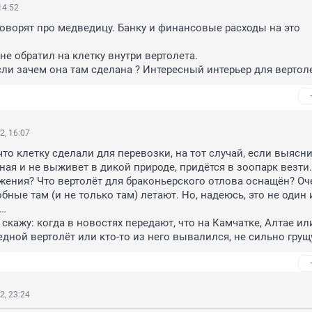
14:52
говорят про медведицу. Банку и финансовые расходы на это 
не обратил на клетку внутри вертолета. 

сли зачем она там сделана ? Интересный интерьер для вертол
2, 16:07
что клетку сделали для перевозки, на тот случай, если выяснит
ная и не выживет в дикой природе, придётся в зоопарк везти. 
жения? Что вертолёт для браконьерского отлова оснащён? Оче
бные там (и не только там) летают. Но, надеюсь, это не один и
…

скажу: когда в новостях передают, что на Камчатке, Алтае или
едной вертолёт или кто-то из него вывалился, не сильно грущ
2, 23:24