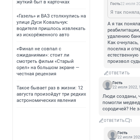
жуткий быт в карточках
Гость
22 июля 20
«Газель» и ВАЗ столкнулись на
улице Дуси Ковальчук:
А я так понял
водителя пришлось извлекать
реабилитации,
из искорёженного авто
удалению банки
Как очнулась, 
«Финал не совпал с
поселка и отк
ожиданиями»: стоит ли
естественную с
смотреть фильм «Старый
произвол судь
орел» на большом экране —
честная рецензия
ОТВЕТИТЬ
Гость
Такое бывает раз в жизни: 12
22 июля 2022, 
августа произойдут три редких
Люди созданы, ч
астрономических явления
помогли медведи
сородичей? Не 
ОТВЕТИТЬ
1
Гость
22 июля 202