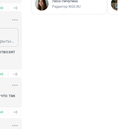
Лиза Пичугина
Редактор NGS.RU
+0
–0
Чёт Вы не о том. Да этих банок никаких, ни правильно, ни неправильно открытых не должно валятся в принципе!!! Надо утилизировать там, чтобы ни доступа к ним, ни запаха не было. Животных не прикармливать и не приманивать.
твозят 
+0
–0
что так 
+0
–0