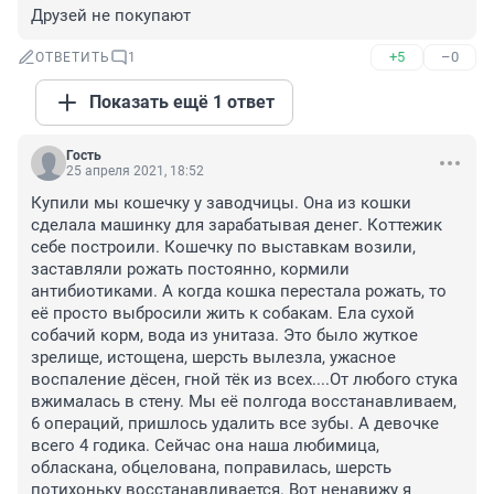
Друзей не покупают
+5
–0
ОТВЕТИТЬ
1
Показать ещё 1 ответ
Гость
25 апреля 2021, 18:52
Купили мы кошечку у заводчицы. Она из кошки 
сделала машинку для зарабатывая денег. Коттежик 
себе построили. Кошечку по выставкам возили, 
заставляли рожать постоянно, кормили 
антибиотиками. А когда кошка перестала рожать, то 
её просто выбросили жить к собакам. Ела сухой 
собачий корм, вода из унитаза. Это было жуткое 
зрелище, истощена, шерсть вылезла, ужасное 
воспаление дёсен, гной тёк из всех....От любого стука 
вжималась в стену. Мы её полгода восстанавливаем, 
6 операций, пришлось удалить все зубы. А девочке 
всего 4 годика. Сейчас она наша любимица, 
обласкана, обцелована, поправилась, шерсть 
потихоньку восстанавливается. Вот ненавижу я 