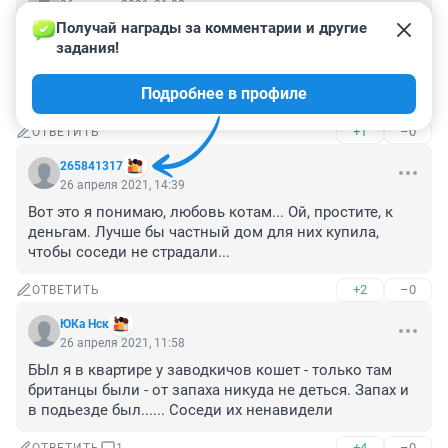
26 апреля 2021, 21:02
Получай награды за комментарии и другие 
Что-то я Вас, Александра, не видела в топе 
задания!
заводчиков Красноярска и Сибири в целом, и на 
выставках не запомнились. Терперть не могу 
Подробнее в профиле
проплаченые истории.
+1
–0
ОТВЕТИТЬ
265841317
26 апреля 2021, 14:39
Вот это я понимаю, любовь котам... Ой, простите, к 
деньгам. Лучше бы частный дом для них купила, 
чтобы соседи не страдали...
+2
–0
ОТВЕТИТЬ
ЮКа Нск
26 апреля 2021, 11:58
БЫл я в квартире у заводкичов кошет - только там 
британцы были - от запаха никуда не деться. Запах и 
в подьезде был...... Соседи их ненавидели
+4
–0