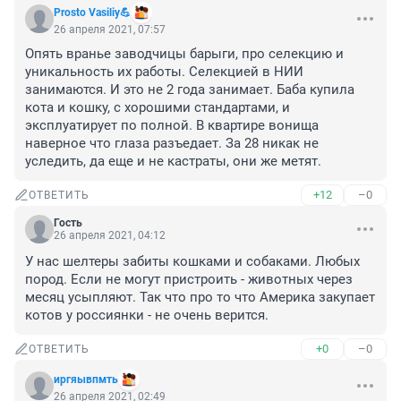
Prosto Vasiliy💪
26 апреля 2021, 07:57
Опять вранье заводчицы барыги, про селекцию и 
уникальность их работы. Селекцией в НИИ 
занимаются. И это не 2 года занимает. Баба купила 
кота и кошку, с хорошими стандартами, и 
эксплуатирует по полной. В квартире вонища 
наверное что глаза разъедает. За 28 никак не 
уследить, да еще и не кастраты, они же метят.
+12
–0
ОТВЕТИТЬ
Гость
26 апреля 2021, 04:12
У нас шелтеры забиты кошками и собаками. Любых 
пород. Если не могут пристроить - животных через 
месяц усыпляют. Так что про то что Америка закупает 
котов у россиянки - не очень верится.
+0
–0
ОТВЕТИТЬ
иргяывпмть
26 апреля 2021, 02:49