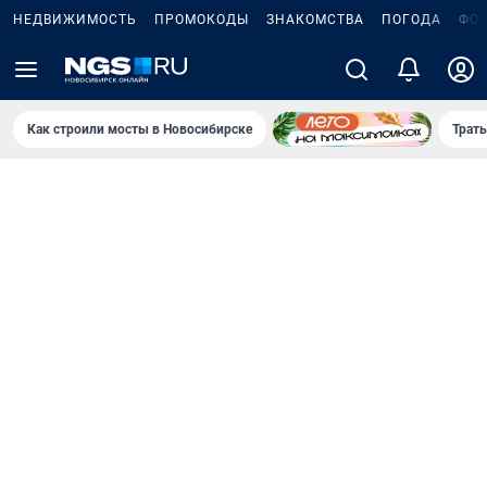
НЕДВИЖИМОСТЬ
ПРОМОКОДЫ
ЗНАКОМСТВА
ПОГОДА
ФО
Как строили мосты в Новосибирске
Траты