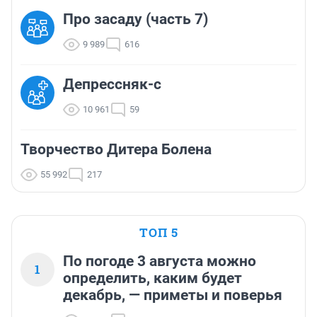
Про засаду (часть 7)
9 989
616
Депрессняк-с
10 961
59
Творчество Дитера Болена
55 992
217
ТОП 5
По погоде 3 августа можно
1
определить, каким будет
декабрь, — приметы и поверья