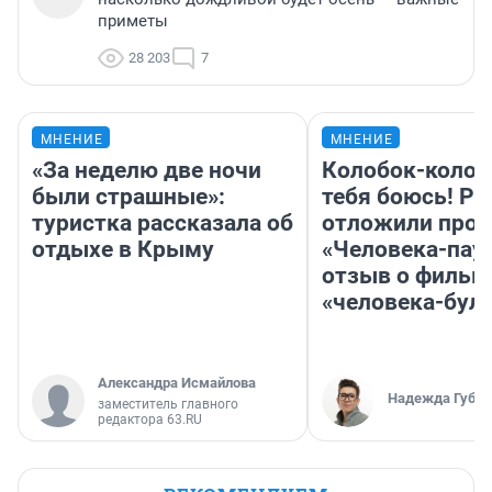
приметы
28 203
7
МНЕНИЕ
МНЕНИЕ
«За неделю две ночи
Колобок-колобо
были страшные»:
тебя боюсь! Ра
туристка рассказала об
отложили прок
отдыхе в Крыму
«Человека-пау
отзыв о фильм
«человека-бул
Александра Исмайлова
Надежда Губар
заместитель главного
редактора 63.RU