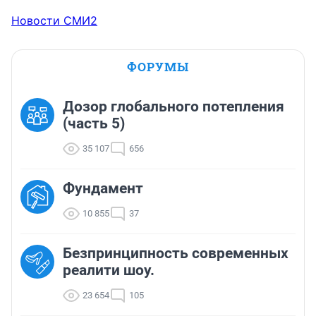
Новости СМИ2
ФОРУМЫ
Дозор глобального потепления
(часть 5)
35 107
656
Фундамент
10 855
37
Безпринципность современных
реалити шоу.
23 654
105