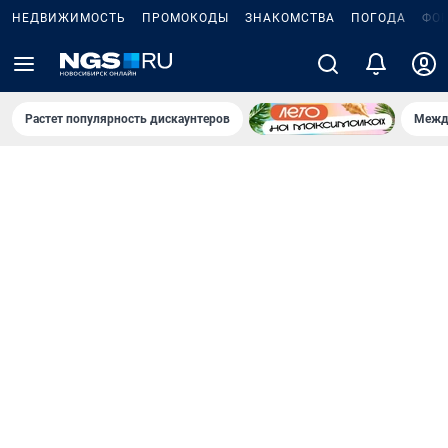
НЕДВИЖИМОСТЬ
ПРОМОКОДЫ
ЗНАКОМСТВА
ПОГОДА
ФО
Растет популярность дискаунтеров
Межд