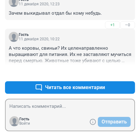
11 декабря 2020, 12:23
Зачем выкидывал отдал бы кому небудь.
+1
–0
Гость
11 декабря 2020, 10:22
А что коровы, свиньи? Их целенаправленно 
выращивают для питания. Их не заставляют мучиться 
перед смертью. Животные тоже убивают с целью 
поесть. Так устроена природа. Смысл то в том, что 
+0
–0
люди варвары, могут убить без причины, могут без 
причины мучить или заставить гибнуть других людей 
или животных.

Читать все комментарии
Надо штрафы 

за такое ввестии большие, чтобы думали своей 
головой прежде, чем творить.

Все зло к таким вернётся бумерангом.
Гость
Отправить
Войти