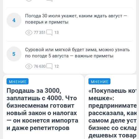
Погода 30 июля укажет, каким ждать август —
4
поверья и приметы
77 351
13
Суровой или мягкой будет зима, можно узнать
5
по погоде 5 августа — важные приметы
76 630
12
МНЕНИЕ
МНЕНИЕ
Продашь за 3000,
«Покупаешь кот
заплатишь с 4000. Что
мешке»:
бизнесменам готовит
предпринимате
новый закон о налогах
рассказала, как
— он коснется импорта
самом деле уст
и даже репетиторов
бизнес со скла
дешевых товар