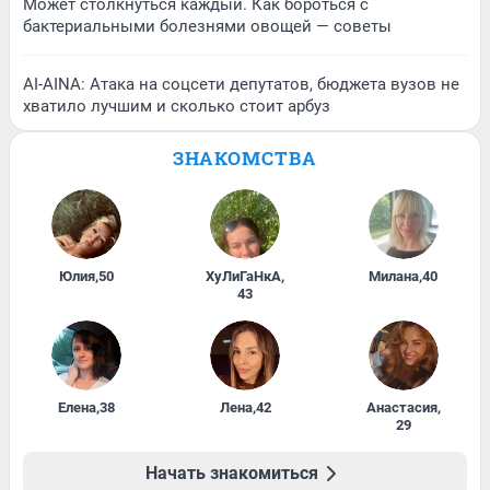
Может столкнуться каждый. Как бороться с
бактериальными болезнями овощей — советы
AI-AINA: Атака на соцсети депутатов, бюджета вузов не
хватило лучшим и сколько стоит арбуз
ЗНАКОМСТВА
Юлия
,
50
ХуЛиГаНкА
,
Милана
,
40
43
Елена
,
38
Лена
,
42
Анастасия
,
29
Начать знакомиться