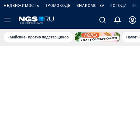
НЕДВИЖИМОСТЬ
ПРОМОКОДЫ
ЗНАКОМСТВА
ПОГОДА
ФО
«Майские» против подставщиков
Налог 