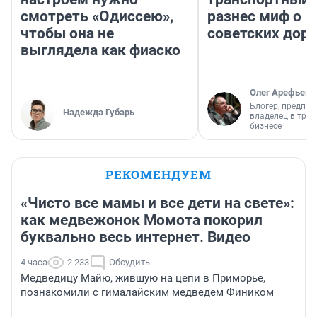
смотреть «Одиссею»,
разнес миф о 
чтобы она не
советских доро
выглядела как фиаско
Олег Арефьев
Блогер, предпри
Надежда Губарь
владелец в тра
бизнесе
РЕКОМЕНДУЕМ
«Чисто все мамы и все дети на свете»:
как медвежонок Момота покорил
буквально весь интернет. Видео
4 часа
2 233
Обсудить
Медведицу Майю, жившую на цепи в Приморье,
познакомили с гималайским медведем Фиником