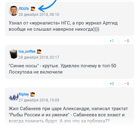
ЛО///Ь
28 декабря 2018, 08:10
Узнал от «журналиста» НГС, а про журнал Артгид 
вообще не слышал наверное никогда))))
+1
–0
Ice_coffee
28 декабря 2018, 03:17
"Синие носы" - крутые. Удивлен почему в топ-50 
Лоскутова не включили
+0
–0
Ripley
27 декабря 2018, 19:09
Жил Сабанеев при царе Александре, написал трактат 
"Рыбы России и их ужение" - Сабанеева все знают и 
всегда помнить будут. А это что за публика??
+2
–0