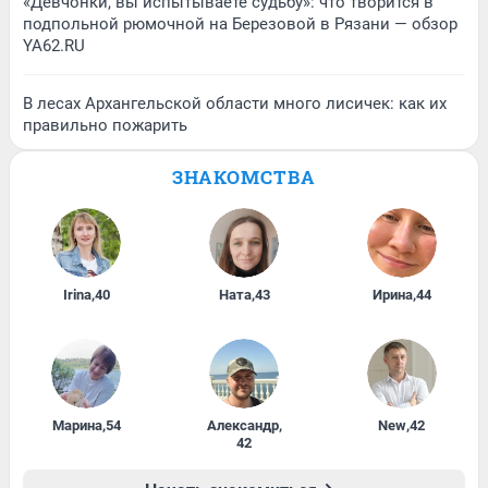
«Девчонки, вы испытываете судьбу»: что творится в
подпольной рюмочной на Березовой в Рязани — обзор
YA62.RU
В лесах Архангельской области много лисичек: как их
правильно пожарить
ЗНАКОМСТВА
Irina
,
40
Ната
,
43
Ирина
,
44
Марина
,
54
Александр
,
New
,
42
42