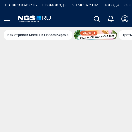
НЕДВИЖИМОСТЬ
ПРОМОКОДЫ
ЗНАКОМСТВА
ПОГОДА
ФО
Как строили мосты в Новосибирске
Траты