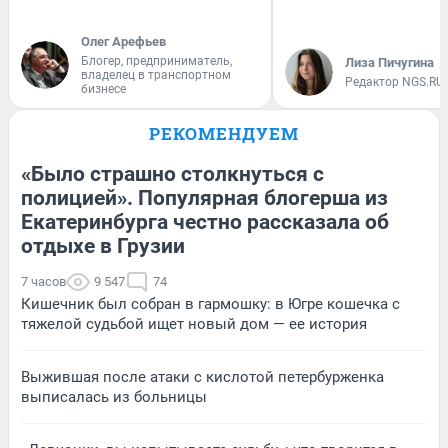
Олег Арефьев
Блогер, предприниматель,
Лиза Пичугина
владелец в транспортном
Редактор NGS.RU
бизнесе
РЕКОМЕНДУЕМ
«Было страшно столкнуться с
полицией». Популярная блогерша из
Екатеринбурга честно рассказала об
отдыхе в Грузии
7 часов
9 547
74
Кишечник был собран в гармошку: в Югре кошечка с
тяжелой судьбой ищет новый дом — ее история
Выжившая после атаки с кислотой петербурженка
выписалась из больницы