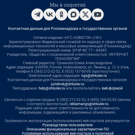
Мы в соцсетях
Контактные данные для Роскомнадзора и государственных органов
Сетевое издание «НГС.НОВОСТИ» (18+)
Зарегистрировано Федеральной службой по надзору в сфере связи,
информационных технологий и массовых коммуникаций (Роскомнадзор)
Регистрационный номер ЭЛ № ФС 77— 84683
Учредитель: Общество с ограниченной ответственностью "ИНТЕРНЕТ
ТЕХНОЛОГИИ"
Главный редактор: Громкова Елена Александровна
Адрес редакции: 630099, Россия, Новосибирск, ул. Ленина, д. 12, 6 этаж,
телефон 8 (383) 212-52-52, 8 (923) 157-00-00 (круглосуточно)
Электронный адрес редакции:
ngs@shkulev.ru
Контактные данные для Роскомнадзора и государственных органов:
juristnsk@shkulev.ru
Техподдержка:
help@shkulev.ru
или воспользуйтесь
веб-формой
Связаться с отделом продаж: 8 (383) 212-52-52, 8 (800) 200-03-83 (звонок
с сотового бесплатный),
reklamangs@shkulev.ru
Редакция сайта не несет ответственности за достоверность
информации, содержащейся в рекламных объявлениях.
Особенности эксплуатации (использования) веб-портала регулируются:
Руководством пользователя
Описанием функциональных характеристик ПО
Условиями использования веб-портала и политикой