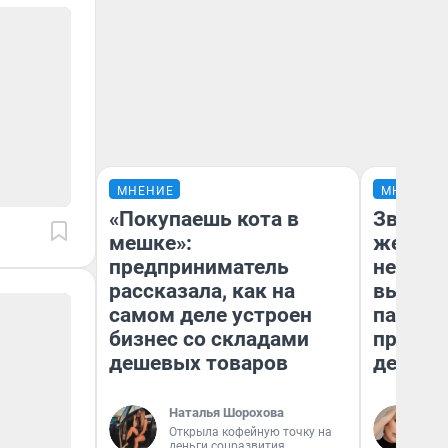
МНЕНИЕ
МНЕНИЕ
«Покупаешь кота в
Звезды
мешке»:
желани
предприниматель
небесн
рассказала, как на
выстро
самом деле устроен
параде
бизнес со складами
правил
дешевых товаров
день
Наталья Шорохова
Ан
Открыла кофейную точку на
деньги соцразвития