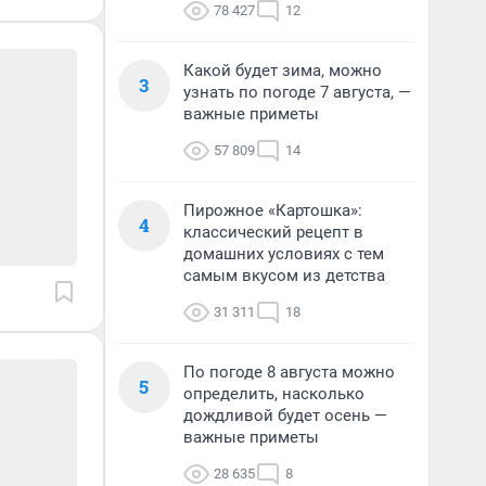
78 427
12
Какой будет зима, можно
3
узнать по погоде 7 августа, —
важные приметы
57 809
14
Пирожное «Картошка»:
4
классический рецепт в
домашних условиях с тем
самым вкусом из детства
31 311
18
По погоде 8 августа можно
5
определить, насколько
дождливой будет осень —
важные приметы
28 635
8