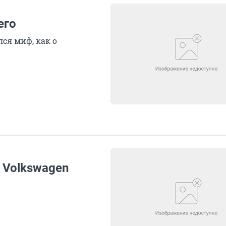
его
ся миф, как о
 Volkswagen