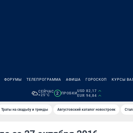
ФОРУМЫ
ТЕЛЕПРОГРАММА
АФИША
ГОРОСКОП
КУРСЫ ВА
USD 82,17
СЕЙЧАС
2
ПРОБКИ
+25°C
EUR 94,84
Траты на свадьбу и тренды
Августовский каталог новостроек
Стал