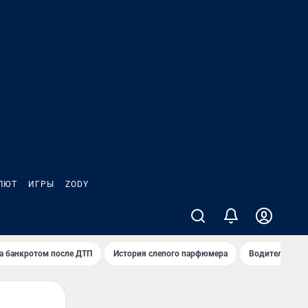
ЛЮТ
ИГРЫ
ZODY
а банкротом после ДТП
История слепого парфюмера
Водители пер