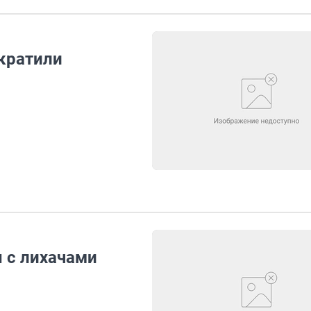
ократили
 с лихачами