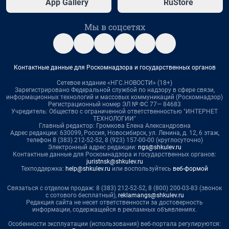
App Gallery
RuStore
Мы в соцсетях
Контактные данные для Роскомнадзора и государственных органов
Сетевое издание «НГС.НОВОСТИ» (18+)
Зарегистрировано Федеральной службой по надзору в сфере связи,
информационных технологий и массовых коммуникаций (Роскомнадзор)
Регистрационный номер ЭЛ № ФС 77— 84683
Учредитель: Общество с ограниченной ответственностью "ИНТЕРНЕТ
ТЕХНОЛОГИИ"
Главный редактор: Громкова Елена Александровна
Адрес редакции: 630099, Россия, Новосибирск, ул. Ленина, д. 12, 6 этаж,
телефон 8 (383) 212-52-52, 8 (923) 157-00-00 (круглосуточно)
Электронный адрес редакции:
ngs@shkulev.ru
Контактные данные для Роскомнадзора и государственных органов:
juristnsk@shkulev.ru
Техподдержка:
help@shkulev.ru
или воспользуйтесь
веб-формой
Связаться с отделом продаж: 8 (383) 212-52-52, 8 (800) 200-03-83 (звонок
с сотового бесплатный),
reklamangs@shkulev.ru
Редакция сайта не несет ответственности за достоверность
информации, содержащейся в рекламных объявлениях.
Особенности эксплуатации (использования) веб-портала регулируются: