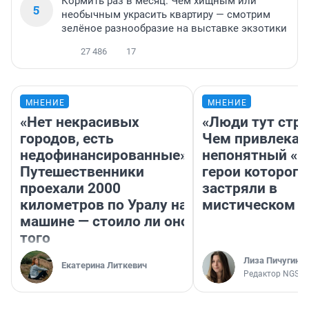
Кормить раз в месяц. Чем хищным или
5
необычным украсить квартиру — смотрим
зелёное разнообразие на выставке экзотики
27 486
17
МНЕНИЕ
МНЕНИЕ
«Нет некрасивых
«Люди тут стр
городов, есть
Чем привлекае
недофинансированные».
непонятный «Н
Путешественники
герои которого
проехали 2000
застряли в
километров по Уралу на
мистическом о
машине — стоило ли оно
того
Лиза Пичугина
Екатерина Литкевич
Редактор NGS.R