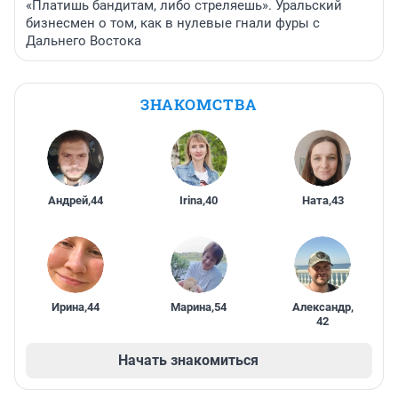
«Платишь бандитам, либо стреляешь». Уральский
бизнесмен о том, как в нулевые гнали фуры с
Дальнего Востока
ЗНАКОМСТВА
Андрей
,
44
Irina
,
40
Ната
,
43
Ирина
,
44
Марина
,
54
Александр
,
42
Начать знакомиться