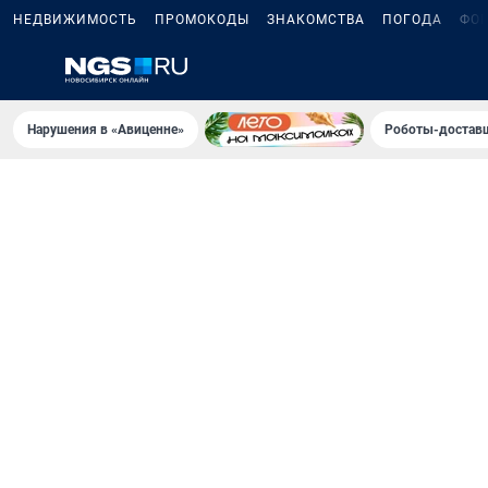
НЕДВИЖИМОСТЬ
ПРОМОКОДЫ
ЗНАКОМСТВА
ПОГОДА
ФО
Нарушения в «Авиценне»
Роботы-доставщ