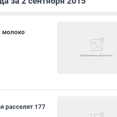
да за 2 сентября 2015
и молоко
ья расселят 177