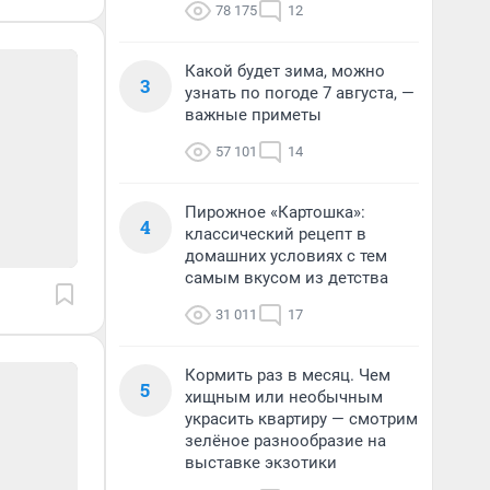
78 175
12
Какой будет зима, можно
3
узнать по погоде 7 августа, —
важные приметы
57 101
14
Пирожное «Картошка»:
4
классический рецепт в
домашних условиях с тем
самым вкусом из детства
31 011
17
Кормить раз в месяц. Чем
5
хищным или необычным
украсить квартиру — смотрим
зелёное разнообразие на
выставке экзотики