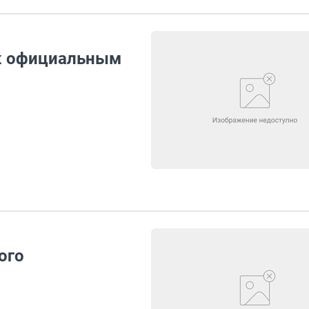
к официальным
ого