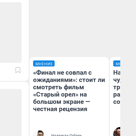
МНЕНИЕ
МНЕНИЕ
«Финал не совпал с
Наслед
ожиданиями»: стоит ли
чудом 
смотреть фильм
трансп
«Старый орел» на
разнес
большом экране —
советс
честная рецензия
Ол
Бл
Надежда Губарь