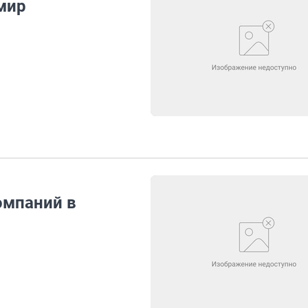
мир
омпаний в