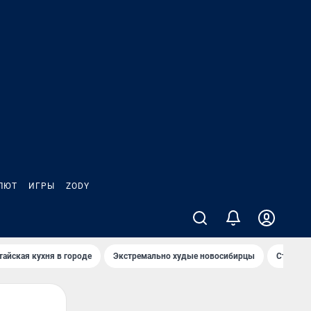
ЛЮТ
ИГРЫ
ZODY
тайская кухня в городе
Экстремально худые новосибирцы
Старт те