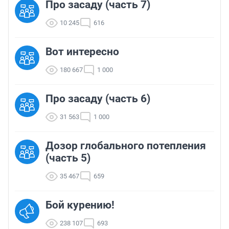
Про засаду (часть 7)
10 245
616
Вот интересно
180 667
1 000
Про засаду (часть 6)
31 563
1 000
Дозор глобального потепления
(часть 5)
35 467
659
Бой курению!
238 107
693