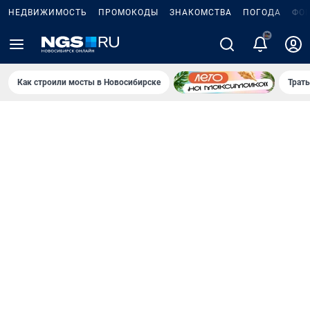
НЕДВИЖИМОСТЬ
ПРОМОКОДЫ
ЗНАКОМСТВА
ПОГОДА
ФО
5
Как строили мосты в Новосибирске
Траты