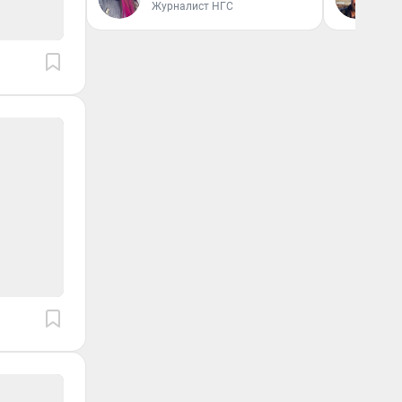
Журналист НГС
Эк