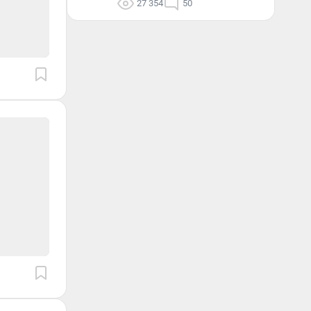
27 354
50