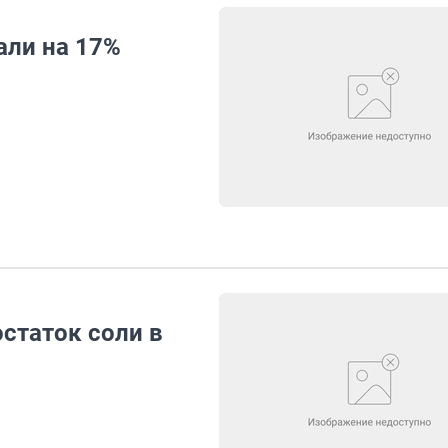
али на 17%
статок соли в