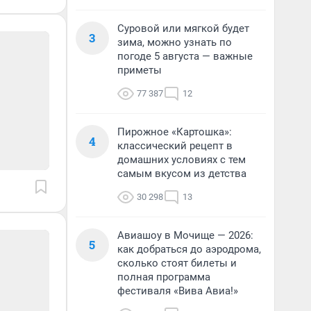
Суровой или мягкой будет
3
зима, можно узнать по
погоде 5 августа — важные
приметы
77 387
12
Пирожное «Картошка»:
4
классический рецепт в
домашних условиях с тем
самым вкусом из детства
30 298
13
Авиашоу в Мочище — 2026:
5
как добраться до аэродрома,
сколько стоят билеты и
полная программа
фестиваля «Вива Авиа!»