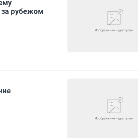
ему
 за рубежом
ние