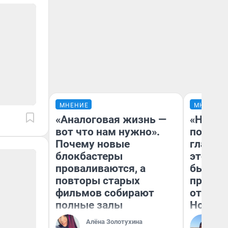
МНЕНИЕ
МНЕНИЕ
«Аналоговая жизнь —
«Никог
вот что нам нужно».
победи
Почему новые
главны
блокбастеры
этого г
проваливаются, а
бьет р
повторы старых
прокат
фильмов собирают
отзыв 
полные залы
Нолана
Алёна Золотухина
Ст