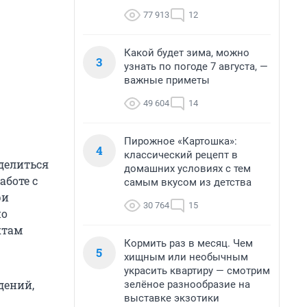
77 913
12
Какой будет зима, можно
3
узнать по погоде 7 августа, —
важные приметы
49 604
14
Пирожное «Картошка»:
4
классический рецепт в
еделиться
домашних условиях с тем
аботе с
самым вкусом из детства
ри
30 764
15
но
ктам
Кормить раз в месяц. Чем
5
хищным или необычным
украсить квартиру — смотрим
дений,
зелёное разнообразие на
выставке экзотики