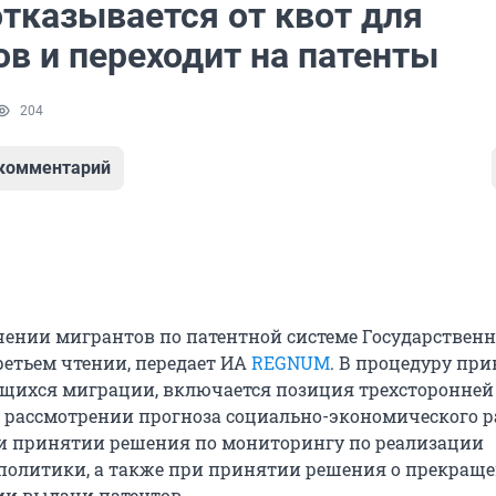
отказывается от квот для
в и переходит на патенты
204
 комментарий
чении мигрантов по патентной системе Государствен
ретьем чтении, передает ИА
REGNUM
. В процедуру пр
щихся миграции, включается позиция трехсторонней
 рассмотрении прогноза социально-экономического 
ри принятии решения по мониторингу по реализации
олитики, а также при принятии решения о прекращ
и выдачи патентов.