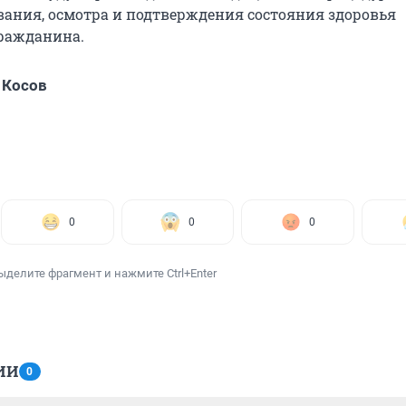
вания, осмотра и подтверждения состояния здоровья
ражданина.
 Косов
0
0
0
ыделите фрагмент и нажмите Ctrl+Enter
ИИ
0