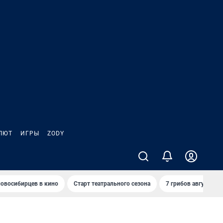
ЛЮТ
ИГРЫ
ZODY
овосибирцев в кино
Старт театрального сезона
7 грибов августа