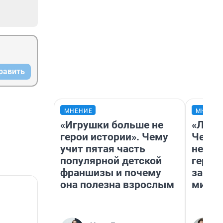
равить
МНЕНИЕ
МНЕНИ
«Игрушки больше не
«Люди
герои истории». Чему
Чем п
учит пятая часть
непон
популярной детской
герои
франшизы и почему
застр
она полезна взрослым
мисти