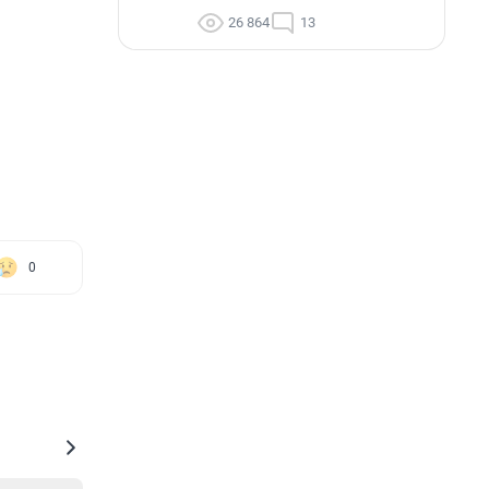
26 864
13
0