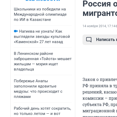
Россия 
Школьники из победили на
мигранто
Международной олимпиаде
по ИИ в Казахстане
14 ноября 2014, 17:14
Нагиева не узнать! Как
выглядели звезды культовой
Написать
«Каменской» 27 лет назад
В Ленинском районе
заброшенная «Тойота» мешает
жильцам — мэрия ищет
владельца
Закон о привле
Побережье Анапы
РФ приняла в т
заполонили ядовитые
медузы: что происходит с
решений, касаю
пляжами
комиссии – при
субъекта РФ, п
Рабочий день хотят сократить,
миграционной п
но только летом — и вот
приостановлени