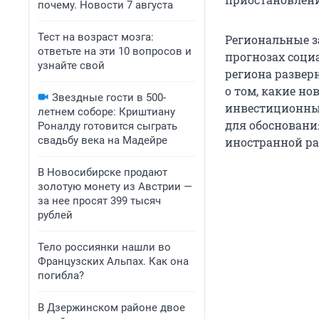
почему. Новости 7 августа
Тест на возраст мозга:
Региональные з
ответьте на эти 10 вопросов и
прогнозах соци
узнайте свой
региона развер
о том, какие но
Звездные гости в 500-
инвестиционные
летнем соборе: Криштиану
для обосновани
Роналду готовится сыграть
свадьбу века на Мадейре
иностранной ра
В Новосибирске продают
золотую монету из Австрии —
за нее просят 399 тысяч
рублей
Тело россиянки нашли во
Французских Альпах. Как она
погибла?
В Дзержинском районе двое