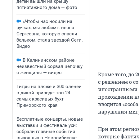
детей вышли на крышу
пятиэтажного дома — фото
«Чтобы нас носили на
ручках, мы любим»: нерпа
Сергеевна, которую спасли
бельком, стала звездой Сети.
Видео
В Калининском районе
неизвестный сорвал цепочку
с женщины — видео
Кроме того, до 
с решением о с
Тигры на пляже и 300 оленей
иностранными р
в дикой природе: топ-24
прохождении н
самых красивых бухт
вводится «особ
Приморского края
нарушения мигр
Бесплатные концерты, новые
выставки и фестиваль ухи:
При этом регио
собрали главные события
которые фактич
выходных в Новосибирске