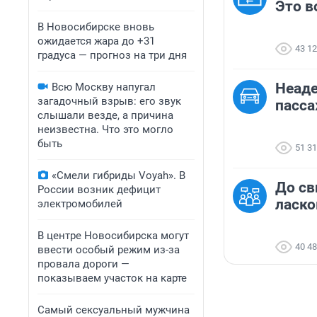
Это в
В Новосибирске вновь
ожидается жара до +31
43 1
градуса — прогноз на три дня
Неаде
Всю Москву напугал
загадочный взрыв: его звук
пасс
слышали везде, а причина
неизвестна. Что это могло
быть
51 3
«Смели гибриды Voyah». В
До св
России возник дефицит
ласк
электромобилей
В центре Новосибирска могут
40 4
ввести особый режим из-за
провала дороги —
показываем участок на карте
Самый сексуальный мужчина