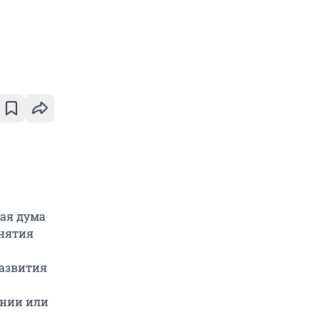
ная дума
инятия
развития
ении или