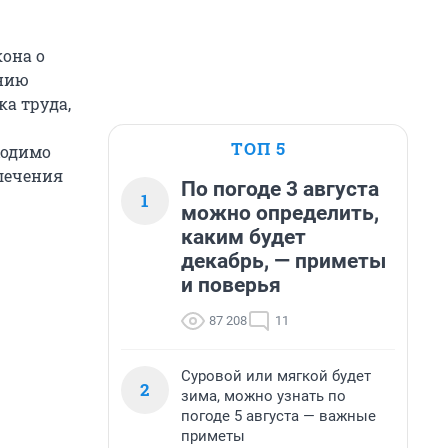
она о
ению
а труда,
ТОП 5
ходимо
лечения
По погоде 3 августа
1
можно определить,
каким будет
декабрь, — приметы
и поверья
87 208
11
Суровой или мягкой будет
2
зима, можно узнать по
погоде 5 августа — важные
приметы