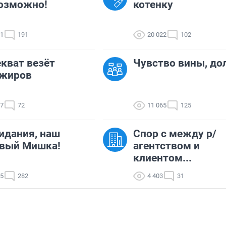
озможно!
котенку
21
191
20 022
102
кват везёт
Чувство вины, дол
ажиров
17
72
11 065
125
идания, наш
Спор с между р/
овый Мишка!
агентством и
клиентом...
85
282
4 403
31