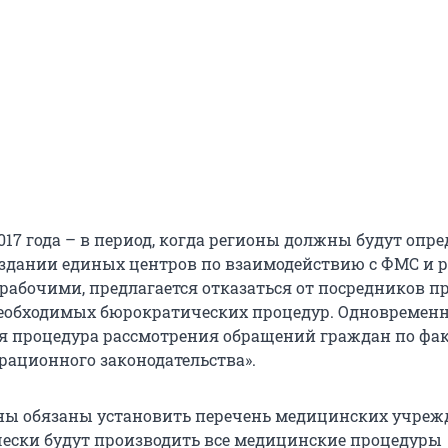
2017 года – в период, когда регионы должны будут опр
оздании единых центров по взаимодействию с ФМС и р
абочими, предлагается отказаться от посредников п
еобходимых бюрократических процедур. Одновремен
ая процедура рассмотрения обращений граждан по фа
ационного законодательства».
ны обязаны установить перечень медицинских учреж
ески будут производить все медицинские процедуры