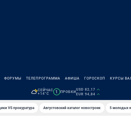
ФОРУМЫ
ТЕЛЕПРОГРАММА
АФИША
ГОРОСКОП
КУРСЫ ВА
USD 82,17
СЕЙЧАС
1
ПРОБКИ
+14°C
EUR 94,84
ики VS прокуратура
Августовский каталог новостроек
5 молодых н