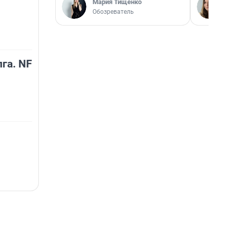
Мария Тищенко
Обозреватель
га. NF