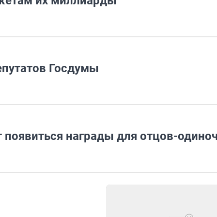
жетам их миллиарды
епутатов Госдумы
т появиться награды для отцов-одино