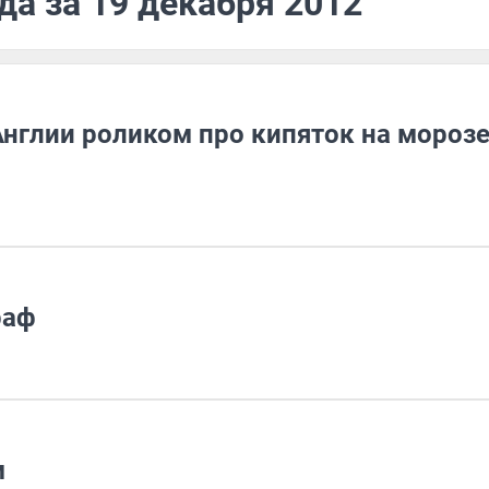
да за 19 декабря 2012
нглии роликом про кипяток на мороз
раф
м