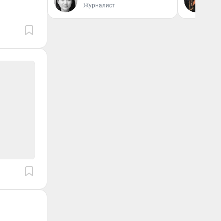
От
Журналист
де