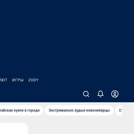
ЛЮТ
ИГРЫ
ZODY
тайская кухня в городе
Экстремально худые новосибирцы
Старт те