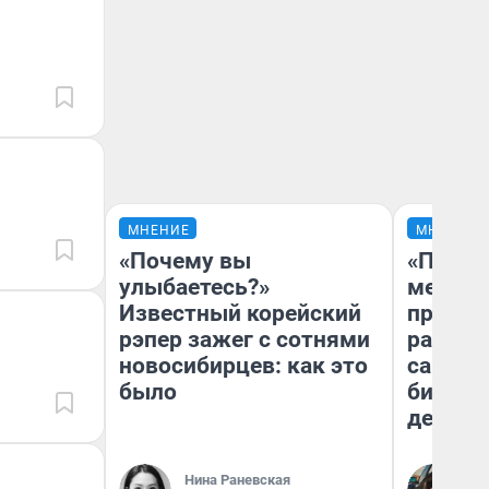
МНЕНИЕ
МНЕНИЕ
«Почему вы
«Покуп
улыбаетесь?»
мешке»
Известный корейский
предпр
рэпер зажег с сотнями
рассказ
новосибирцев: как это
самом 
было
бизнес
дешевы
На
Нина Раневская