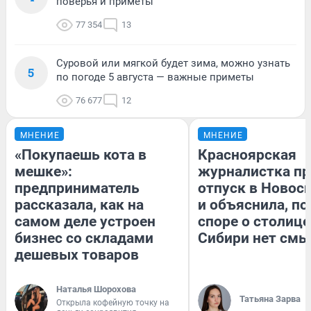
поверья и приметы
77 354
13
Суровой или мягкой будет зима, можно узнать
5
по погоде 5 августа — важные приметы
76 677
12
МНЕНИЕ
МНЕНИЕ
«Покупаешь кота в
Красноярская
мешке»:
журналистка пр
предприниматель
отпуск в Новос
рассказала, как на
и объяснила, по
самом деле устроен
споре о столице
бизнес со складами
Сибири нет смы
дешевых товаров
Наталья Шорохова
Татьяна Зарва
Открыла кофейную точку на