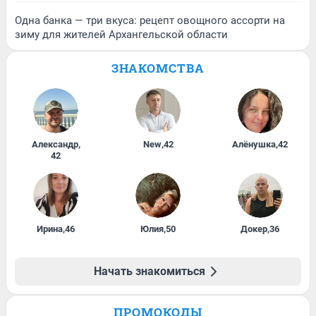
Одна банка — три вкуса: рецепт овощного ассорти на
зиму для жителей Архангельской области
ЗНАКОМСТВА
Александр
,
New
,
42
Алёнушка
,
42
42
Ирина
,
46
Юлия
,
50
Докер
,
36
Начать знакомиться
ПРОМОКОДЫ