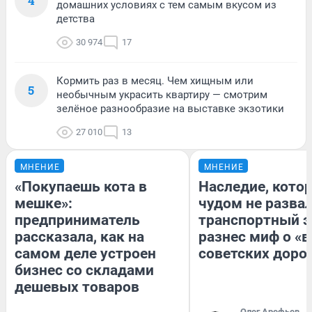
4
домашних условиях с тем самым вкусом из
детства
30 974
17
Кормить раз в месяц. Чем хищным или
5
необычным украсить квартиру — смотрим
зелёное разнообразие на выставке экзотики
27 010
13
МНЕНИЕ
МНЕНИЕ
«Покупаешь кота в
Наследие, кото
мешке»:
чудом не разва
предприниматель
транспортный э
рассказала, как на
разнес миф о «
самом деле устроен
советских доро
бизнес со складами
дешевых товаров
Олег Арефьев