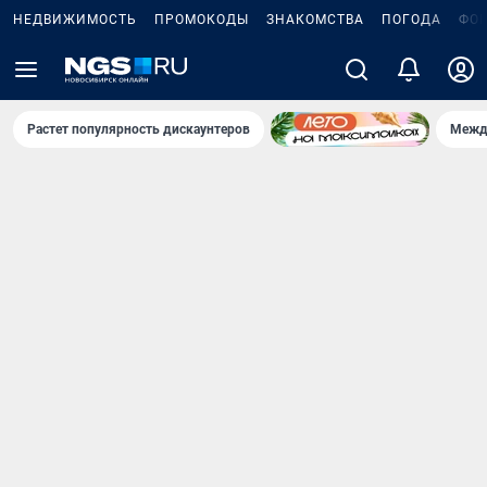
НЕДВИЖИМОСТЬ
ПРОМОКОДЫ
ЗНАКОМСТВА
ПОГОДА
ФО
Растет популярность дискаунтеров
Межд