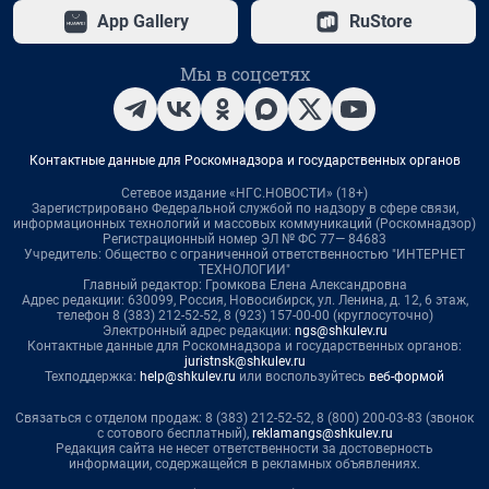
App Gallery
RuStore
Мы в соцсетях
Контактные данные для Роскомнадзора и государственных органов
Сетевое издание «НГС.НОВОСТИ» (18+)
Зарегистрировано Федеральной службой по надзору в сфере связи,
информационных технологий и массовых коммуникаций (Роскомнадзор)
Регистрационный номер ЭЛ № ФС 77— 84683
Учредитель: Общество с ограниченной ответственностью "ИНТЕРНЕТ
ТЕХНОЛОГИИ"
Главный редактор: Громкова Елена Александровна
Адрес редакции: 630099, Россия, Новосибирск, ул. Ленина, д. 12, 6 этаж,
телефон 8 (383) 212-52-52, 8 (923) 157-00-00 (круглосуточно)
Электронный адрес редакции:
ngs@shkulev.ru
Контактные данные для Роскомнадзора и государственных органов:
juristnsk@shkulev.ru
Техподдержка:
help@shkulev.ru
или воспользуйтесь
веб-формой
Связаться с отделом продаж: 8 (383) 212-52-52, 8 (800) 200-03-83 (звонок
с сотового бесплатный),
reklamangs@shkulev.ru
Редакция сайта не несет ответственности за достоверность
информации, содержащейся в рекламных объявлениях.