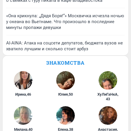
о съемках с гуру пикапа в кафе Владивостока
«Она крикнула: „Дядя Боря!“» Москвичка исчезла ночью
у океана во Вьетнаме. Что произошло в последние
минуты пропажи девушки
AI-AINA: Атака на соцсети депутатов, бюджета вузов не
хватило лучшим и сколько стоит арбуз
ЗНАКОМСТВА
Ирина
,
46
Юлия
,
50
ХуЛиГаНкА
,
43
Милана
,
40
Елена
,
38
Анастасия
,