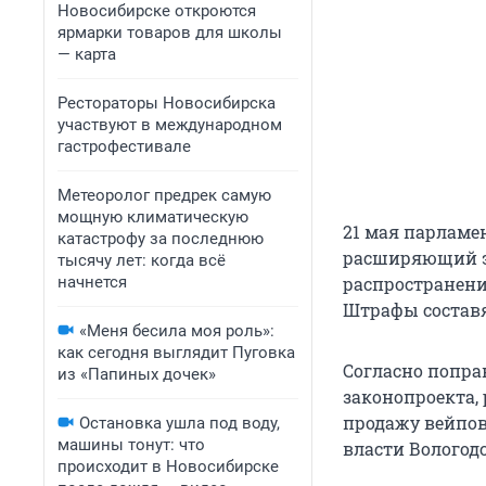
Новосибирске откроются
ярмарки товаров для школы
— карта
Рестораторы Новосибирска
участвуют в международном
гастрофестивале
Метеоролог предрек самую
мощную климатическую
21 мая парламе
катастрофу за последнюю
расширяющий эт
тысячу лет: когда всё
начнется
распространени
Штрафы составят
«Меня бесила моя роль»:
как сегодня выглядит Пуговка
Согласно попра
из «Папиных дочек»
законопроекта,
продажу вейпов
Остановка ушла под воду,
машины тонут: что
власти Вологодс
происходит в Новосибирске