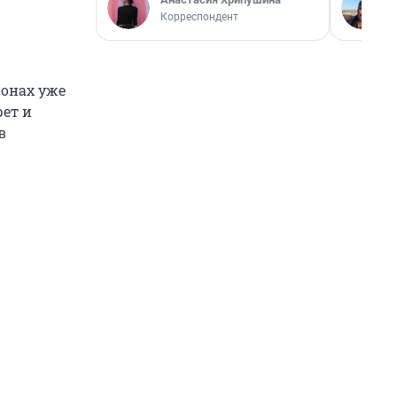
Корреспондент
ионах уже
ет и
в