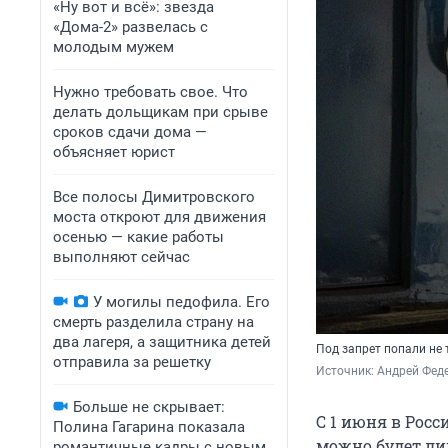
«Ну вот и всё»: звезда
«Дома-2» развелась с
молодым мужем
Нужно требовать свое. Что
делать дольщикам при срыве
сроков сдачи дома —
объясняет юрист
Все полосы Димитровского
моста откроют для движения
осенью — какие работы
выполняют сейчас
У могилы педофила. Его
смерть разделила страну на
два лагеря, а защитника детей
Под запрет попали не 
отправила за решетку
Источник: 
Андрей Фед
Больше не скрывает:
С 1 июня в Рос
Полина Гагарина показала
можно будет ли
романтичные кадры с новым