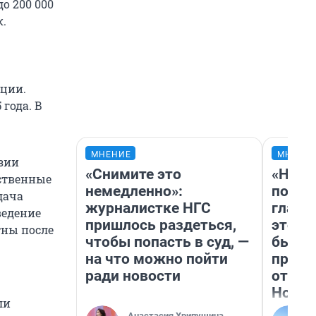
о 200 000
к.
кции.
года. В
МНЕНИЕ
МНЕНИ
нзии
«Снимите это
«Нико
ьственные
немедленно»:
побед
дача
журналистке НГС
главн
ведение
пришлось раздеться,
этого
тны после
чтобы попасть в суд, —
бьет 
на что можно пойти
прока
ради новости
отзыв
Нолан
ли
Анастасия Хрипушина