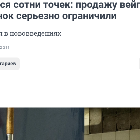
ся сотни точек: продажу вей
нок серьезно ограничили
я в нововведениях
2 211
тариев