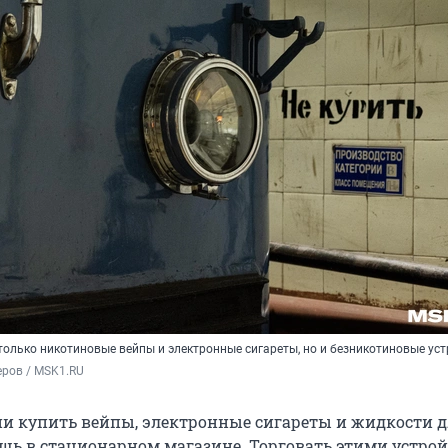
только никотиновые вейпы и электронные сигареты, но и безникотиновые ус
еров / MSK1.RU
сии купить вейпы, электронные сигареты и жидкости 
шь в стационарном магазине. Торговать этими устро