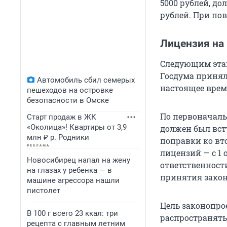
5000 рублей, д
рублей. При по
Лицензия на
Следующим этап
Госдума приняла
Автомобиль сбил семерых
настоящее врем
пешеходов на островке
безопасности в Омске
По первоначаль
Старт продаж в ЖК
«Околица»! Квартиры от 3,9
должен был всту
млн ₽ р. Родники
поправки ко вт
лицензий — с 1 
Новосибирец напал на жену
ответственности
на глазах у ребенка — в
принятия закон
машине агрессора нашли
пистолет
Цель законопрое
В 100 г всего 23 ккал: три
распространять
рецепта с главным летним