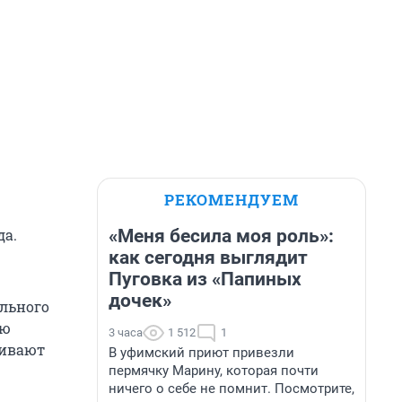
РЕКОМЕНДУЕМ
«Меня бесила моя роль»:
да.
как сегодня выглядит
Пуговка из «Папиных
дочек»
льного
ую
3 часа
1 512
1
ривают
В уфимский приют привезли
пермячку Марину, которая почти
ничего о себе не помнит. Посмотрите,