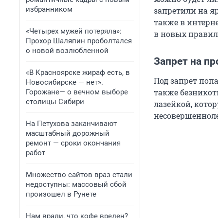
избранником
запретили на я
также в интерн
«Четырех мужей потеряла»:
в новых правил
Прохор Шаляпин проболтался
о новой возлюбленной
Запрет на п
«В Красноярске жираф есть, в
Под запрет поп
Новосибирске — нет».
также безникот
Горожане— о вечном выборе
столицы Сибири
лазейкой, кото
несовершенноле
На Петухова заканчивают
масштабный дорожный
ремонт — сроки окончания
работ
Множество сайтов враз стали
недоступны: массовый сбой
произошел в Рунете
Нам врали, что кофе вреден?