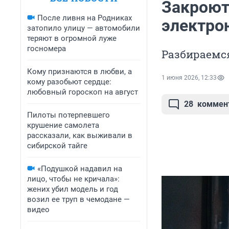
Закроют
После ливня на Родниках
электро
затопило улицу — автомобили
теряют в огромной луже
госномера
Разбираемс
Кому признаются в любви, а
1 июня 2026, 12:33
кому разобьют сердце:
любовный гороскоп на август
28
коммен
Пилоты потерпевшего
крушение самолета
рассказали, как выживали в
сибирской тайге
«Подушкой надавил на
лицо, чтобы не кричала»:
жених убил модель и год
возил ее труп в чемодане —
видео