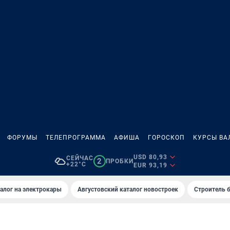
ФОРУМЫ
ТЕЛЕПРОГРАММА
АФИША
ГОРОСКОП
КУРСЫ ВА
USD 80,93
СЕЙЧАС
2
ПРОБКИ
+22°C
EUR 93,19
алог на электрокары
Августовский каталог новостроек
Строитель б