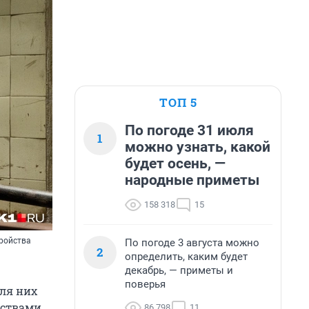
ТОП 5
По погоде 31 июля
1
можно узнать, какой
будет осень, —
народные приметы
158 318
15
тройства
По погоде 3 августа можно
2
определить, каким будет
декабрь, — приметы и
поверья
для них
йствами
86 798
11