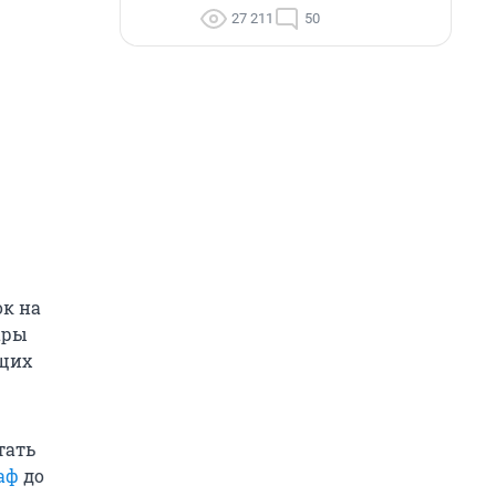
27 211
50
ок на
ары
ющих
тать
аф
до