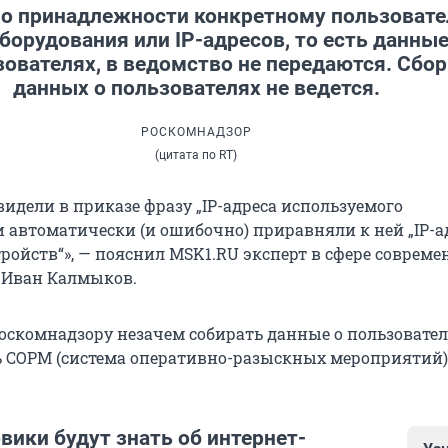
о принадлежности конкретному пользоват
оборудования или IP-адресов, то есть данные
ователях, в ведомство не передаются. Сбор
данных о пользователях не ведется.
РОСКОМНАДЗОР
(цитата по RT)
идели в приказе фразу „IP-адреса используемого
и автоматически (и ошибочно) приравняли к ней „IP-а
тройств“», — пояснил MSK1.RU эксперт в сфере соврем
T Иван Калмыков.
Роскомнадзору незачем собирать данные о пользовател
ть СОРМ (система оперативно-разыскных мероприятий)
вики будут знать об интернет-