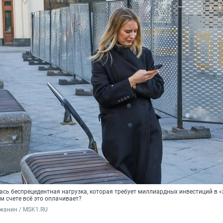
ась беспрецедентная нагрузка, которая требует миллиардных инвестиций в «
ом счете всё это оплачивает?
жанин / MSK1.RU