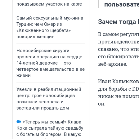
пользоват
показываем участок на карте
Совсем неда
Самый сексуальный мужчина
Зачем тогда 
операторы д
Турции: чем Омер из
«Клюквенного щербета»
«Коммерсант»
В самом регулят
покорил женщин
ИНН, банковс
противодействия
организацио
сказано, что э
Новосибирские хирурги
его блокировать
провели операцию на сердце
14-летней девочке — это
веб-архиве.
четвертое вмешательство в ее
жизни
Иван Калмыков 
для борьбы с D
Увезли в реабилитационный
центр: трое новосибирцев
никак не помог
похитили человека и
он.
заставили продать дом
«Теперь мы семья!» Клава
Кока сыграла тайную свадьбу
с богатым блогером. В какую