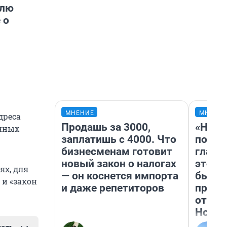
елю
 о
МНЕНИЕ
МНЕНИ
дреса
Продашь за 3000,
«Нико
енных
заплатишь с 4000. Что
побед
бизнесменам готовит
главн
новый закон о налогах
этого
ях, для
— он коснется импорта
бьет 
 и «закон
и даже репетиторов
прока
отзыв
Нолан