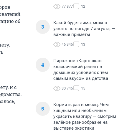
оров
77 877
12
ователей.
мацию об
Какой будет зима, можно
3
узнать по погоде 7 августа, —
важные приметы
ету.
46 345
13
ть
Пирожное «Картошка»:
4
классический рецепт в
домашних условиях с тем
самым вкусом из детства
ту, и с
30 745
15
едомства.
залось,
Кормить раз в месяц. Чем
5
хищным или необычным
украсить квартиру — смотрим
зелёное разнообразие на
выставке экзотики