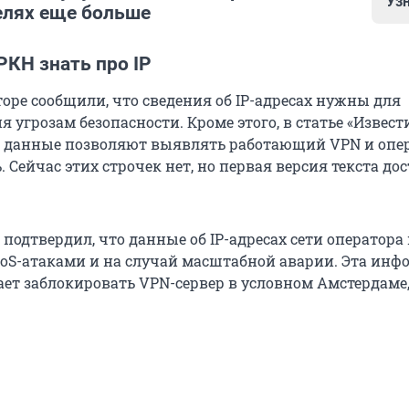
Уз
елях еще больше
вно Минцифры расширило перечень данных, которые
РКН знать про IP
олжны передавать силовым структурам. Как обнаруж
, речь о следующих сведениях: паспортные и адресны
оре сообщили, что сведения об IP-адресах нужны для
кие реквизиты, IP-адреса, домены, логины, геокоорди
 угрозам безопасности. Кроме этого, в статье «Извест
нные сведения.
ти данные позволяют выявлять работающий VPN и опе
. Сейчас этих строчек нет, но первая версия текста до
подтвердил, что данные об IP-адресах сети оператор
DoS-атаками и на случай масштабной аварии. Эта ин
ает заблокировать VPN-сервер в условном Амстердаме