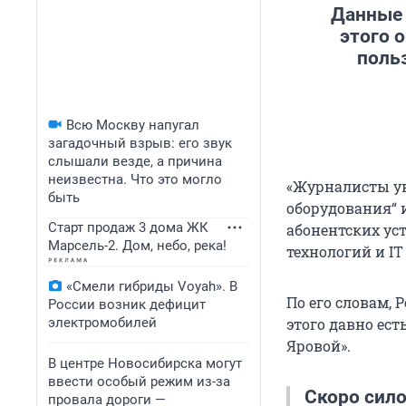
Данные 
этого 
польз
Всю Москву напугал
загадочный взрыв: его звук
слышали везде, а причина
неизвестна. Что это могло
«Журналисты ув
быть
оборудования“ 
Старт продаж 3 дома ЖК
абонентских ус
Марсель-2. Дом, небо, река!
технологий и I
«Смели гибриды Voyah». В
По его словам, 
России возник дефицит
электромобилей
этого давно ес
Яровой».
В центре Новосибирска могут
ввести особый режим из-за
Скоро сило
провала дороги —