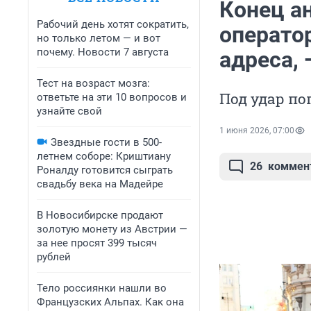
Конец а
Рабочий день хотят сократить,
оператор
но только летом — и вот
почему. Новости 7 августа
адреса,
Тест на возраст мозга:
Под удар по
ответьте на эти 10 вопросов и
узнайте свой
1 июня 2026, 07:00
Звездные гости в 500-
летнем соборе: Криштиану
26
коммен
Роналду готовится сыграть
свадьбу века на Мадейре
В Новосибирске продают
золотую монету из Австрии —
за нее просят 399 тысяч
рублей
Тело россиянки нашли во
Французских Альпах. Как она