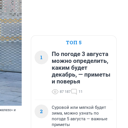
ТОП 5
По погоде 3 августа
1
можно определить,
каким будет
декабрь, — приметы
и поверья
87 187
11
Суровой или мягкой будет
2
железо» и
зима, можно узнать по
погоде 5 августа — важные
приметы