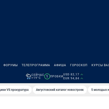
ФОРУМЫ
ТЕЛЕПРОГРАММА
АФИША
ГОРОСКОП
КУРСЫ ВА
USD 82,17
СЕЙЧАС
1
ПРОБКИ
+19°C
EUR 94,84
ики VS прокуратура
Августовский каталог новостроек
5 молодых н