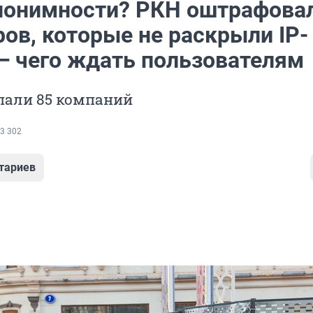
нонимности? РКН оштрафова
ов, которые не раскрыли IP-
 — чего ждать пользователям
пали 85 компаний
3 302
тариев