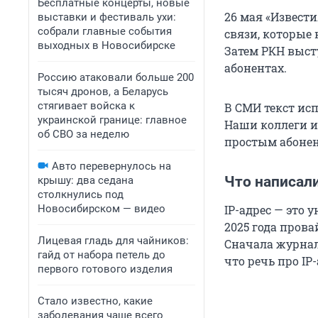
Бесплатные концерты, новые
26 мая «Извест
выставки и фестиваль ухи:
собрали главные события
связи, которые 
выходных в Новосибирске
Затем РКН выст
абонентах.
Россию атаковали больше 200
тысяч дронов, а Беларусь
стягивает войска к
В СМИ текст исп
украинской границе: главное
Наши коллеги 
об СВО за неделю
простым абоне
Авто перевернулось на
Что написал
крышу: два седана
столкнулись под
Новосибирском — видео
IP-адрес — это 
2025 года пров
Лицевая гладь для чайников:
Сначала журнал
гайд от набора петель до
что речь про IP
первого готового изделия
Стало известно, какие
заболевания чаще всего