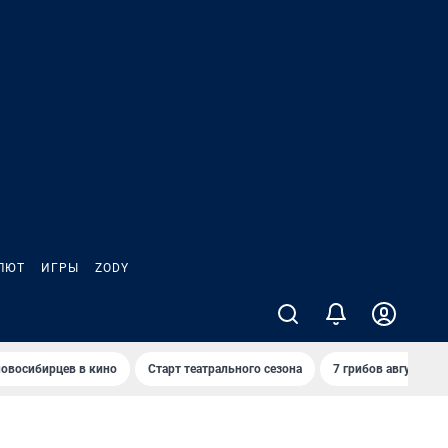
ЛЮТ
ИГРЫ
ZODY
овосибирцев в кино
Старт театрального сезона
7 грибов августа