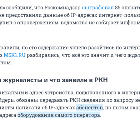
ия» сообщили, что Роскомнадзор
оштрафовал
85 операт
не предоставили данные об IP-адресах интернет-польз
упил с опровержением: ведомство не собирает инфор
равили, но его содержание успело разойтись по интерн
из
MSK1.RU
разбирались, что всё это значит и чего жда
нтам.
и журналисты и что заявили в РКН
уникальный адрес устройства, подключенного к интерне
айдеры обязаны передавать РКН сведения по запросу в
исты написали об IP-адресах
абонентов
, но потом ока
-адреса
оборудования самого оператора
.