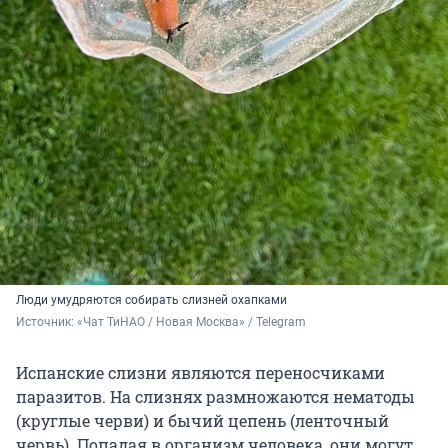
Люди умудряются собирать слизней охапками
Источник: 
«Чат ТиНАО / Новая Москва» / Telegram 
Испанские слизни являются переносчиками
паразитов. На слизнях размножаются нематоды
(круглые черви) и бычий цепень (ленточный
червь). Попадая в организм человека, они могут