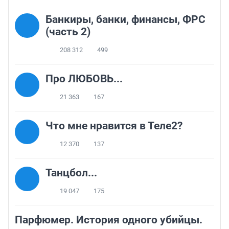
Банкиры, банки, финансы, ФРС
(часть 2)
208 312
499
Про ЛЮБОВЬ...
21 363
167
Что мне нравится в Теле2?
12 370
137
Танцбол...
19 047
175
Парфюмер. История одного убийцы.