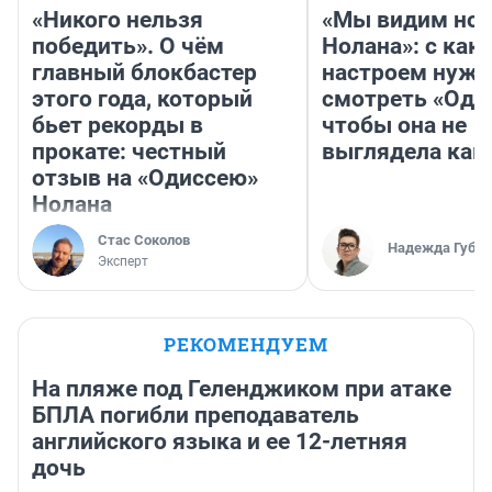
«Никого нельзя
«Мы видим нов
победить». О чём
Нолана»: с как
главный блокбастер
настроем нужн
этого года, который
смотреть «Оди
бьет рекорды в
чтобы она не
прокате: честный
выглядела как
отзыв на «Одиссею»
Нолана
Стас Соколов
Надежда Губар
Эксперт
РЕКОМЕНДУЕМ
На пляже под Геленджиком при атаке
БПЛА погибли преподаватель
английского языка и ее 12-летняя
дочь