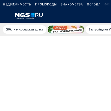
НЕДВИЖИМОСТЬ
ПРОМОКОДЫ
ЗНАКОМСТВА
ПОГОДА
ФО
Жёсткая соседская драка
Застройщики V