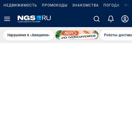
НЕДВИЖИМОСТЬ
ПРОМОКОДЫ
ЗНАКОМСТВА
ПОГОДА
ФО
Нарушения в «Авиценне»
Роботы-доставщ