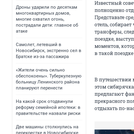
Известный сове
Дроны ударили по десяткам
полноценно отдо
многоквартирных домов,
Представьте ср
многие охватил огонь,
отель, собирает
пострадали дети: главное об
атаке
трансферы, след
поездке, выступ
Самолет, летевший в
моментов, котор
Новосибирск, экстренно сел в
в такой поездке
Братске из-за пассажира
«Жители очень сильно
обеспокоены». Туберкулезную
В путешествии 
больницу Ленинского района
этом сибирячка
планируют перенести
предлагают фа
прекрасного по
На какой срок отодвинули
реформу семейной ипотеки: в
отдыхать по-на
правительстве назвали риски
Две машины столкнулись на
перекрестке в Новосибирске