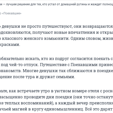
и — лучшее решение для тех, кто устал от домашней рутины и жаждет полно
во «Поехавшие»
 девушки не просто путешествуют, они возвращаются к
вдохновляются, получают новые впечатления и откр
о классного женского комьюнити. Одним словом, жизн
красками.
бязательно искать, кто из подруг согласится поехать 
 под чей-то отпуск. Путешествие с Поехавшими прине
знакомств. Многие девушки так сближаются в поездке
ение после тура и дружат семьями.
ьте, как встречаете утро в уютном номере отеля с ро
 насыщенно проводите дни поездки (они точно останут
е теплых воспоминаний), а каждый вечер преисполня
ачьей магией в кругу единомышленниц. Всё это дарят