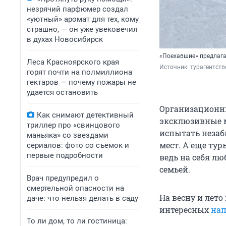
незрячий парфюмер создал
«уютный» аромат для тех, кому
страшно, — он уже увековечил
в духах Новосибирск
«Поехавшие» предлага
Леса Красноярского края
Источник: 
турагентст
горят почти на полмиллиона
гектаров — почему пожары не
удается остановить
Организационны
Как снимают детективный
эксклюзивные м
триллер про «свинцового
испытать незаб
маньяка» со звездами
мест. А еще ту
сериалов: фото со съемок и
первые подробности
ведь на себя лю
семьей.
Врач предупредил о
смертельной опасности на
На весну и лет
даче: что нельзя делать в саду
интересных
нап
То ли дом, то ли гостиница: