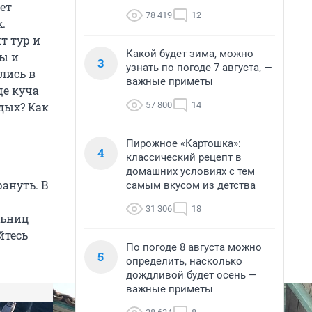
ет
78 419
12
.
т тур и
Какой будет зима, можно
ты и
3
узнать по погоде 7 августа, —
лись в
важные приметы
ще куча
57 800
14
дых? Как
Пирожное «Картошка»:
4
классический рецепт в
домашних условиях с тем
ануть. В
самым вкусом из детства
31 306
18
льниц
йтесь
По погоде 8 августа можно
5
определить, насколько
дождливой будет осень —
важные приметы