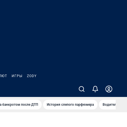
ЛЮТ
ИГРЫ
ZODY
а банкротом после ДТП
История слепого парфюмера
Водители пер