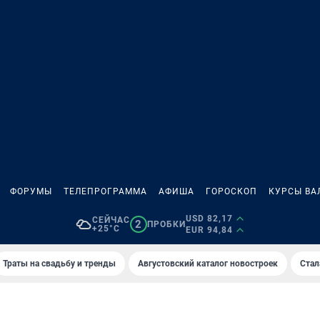
ФОРУМЫ
ТЕЛЕПРОГРАММА
АФИША
ГОРОСКОП
КУРСЫ ВА
USD 82,17
СЕЙЧАС
2
ПРОБКИ
+25°C
EUR 94,84
Траты на свадьбу и тренды
Августовский каталог новостроек
Стал