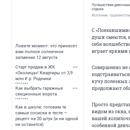
Путешествие девочкам
отдыха
Источник: 
турагентст
С «Поехавшими»
души смеются, 
себя волшебств
Ловите момент: что принесет
играет яркими 
вам полное солнечное
затмение 12 августа
Совершенно не о
Старт продаж в ЖК
«Околица»! Квартиры от 3,9
подстраиваться
млн ₽ р. Родники
кучу полезных 
продолжают общ
Как выбрать гаражные
секционные ворота
Просто представ
Как в школе: готовим те
видом из окна,
самые сосиски в тесте —
вашей копилочк
рецепт на 20 штук (и ни одной
не останется)
особенной девч