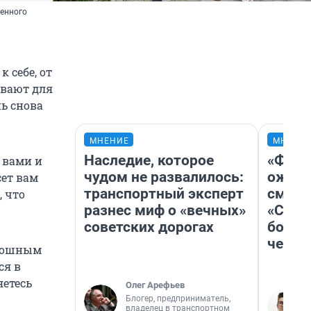
ценного
 себе, от
ывают для
ь снова
МНЕНИЕ
МНЕНИ
Наследие, которое
«Фина
с вами и
чудом не развалилось:
ожида
сет вам
транспортный эксперт
смотр
, что
разнес миф о «вечных»
«Стар
советских дорогах
больш
честн
скошным
ся в
етесь
Олег Арефьев
Блогер, предприниматель,
владелец в транспортном