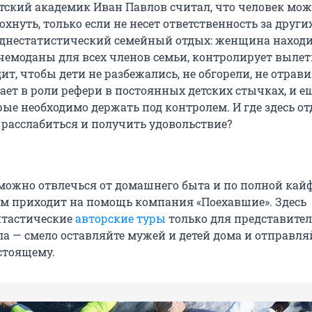
тский академик Иван Павлов считал, что человек мож
хнуть, только если не несет ответственность за других
еднестатистический семейный отдых: женщина находи
 чемоданы для всех членов семьи, контролирует выле
ит, чтобы дети не разбежались, не обгорели, не отрави
ает в роли рефери в постоянных детских стычках, и е
ые необходимо держать под контролем. И где здесь от
 расслабиться и получить удовольствие?
можно отвлечься от домашнего быта и по полной кайф
м приходит на помощь компания «Поехавшие». Здесь
нтастические
авторские туры
только для представите
ла — смело оставляйте мужей и детей дома и отправля
стоящему.