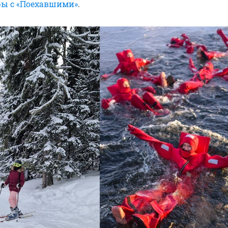
ры с «Поехавшими»
.