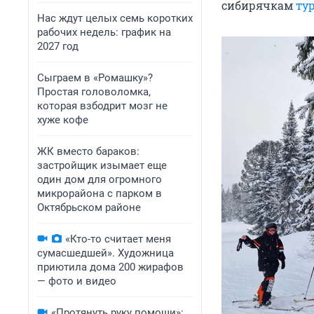
сибирячкам
ту
Нас ждут целых семь коротких
рабочих недель: график на
2027 год
Сыграем в «Ромашку»?
Простая головоломка,
которая взбодрит мозг не
хуже кофе
ЖК вместо бараков:
застройщик изымает еще
один дом для огромного
микрорайона с парком в
Октябрьском районе
«Кто-то считает меня
сумасшедшей». Художница
приютила дома 200 жирафов
— фото и видео
«Протянуть руку помощи»: