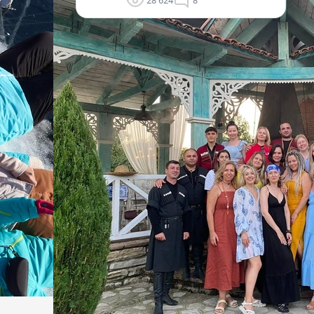
28 624
8