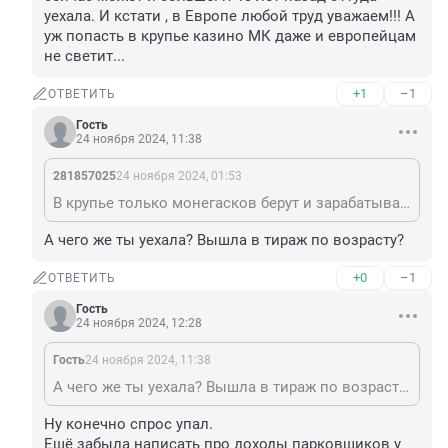
уехала. И кстати , в Европе любой труд уважаем!!! А 
уж попасть в крупье казино МК даже и европейцам 
не светит...
+1
–1
ОТВЕТИТЬ
Гость
24 ноября 2024, 11:38
281857025
24 ноября 2024, 01:53
В крупье только монегасков берут и зарабатывают они до 12 тысяч баксов , сейчас может и больше не напрягаясь особо. У меня тоже был парень монегаск крупье. Гардеробщица в казино 3т евро , 2 зарплата плюс тысячу на чай , место блатное, так туда не попасть. Повторю, информация старая, сейчас может и больше. Я 13 лет назад оттуда уехала. И кстати , в Европе любой труд уважаем!!! А уж попасть в крупье казино МК даже и европейцам не светит...
А чего же ты уехала? Вышла в тираж по возрасту?
+0
–1
ОТВЕТИТЬ
Гость
24 ноября 2024, 12:28
Гость
24 ноября 2024, 11:38
А чего же ты уехала? Вышла в тираж по возрасту?
Ну конечно спрос упал.

Ещё забыла написать про доходы парковщиков у 