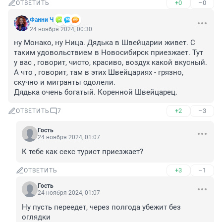
+0
–0
ОТВЕТИТЬ
Фанни Ч
24 ноября 2024, 00:30
ну Монако, ну Ница. Дядька в Швейцарии живет. С 
таким удовольствием в Новосибирск приезжает. Тут 
у вас , говорит, чисто, красиво, воздух какой вкусный. 
А что , говорит, там в этих Швейцариях - грязно, 
скучно и мигранты одолели.

Дядька очень богатый. Коренной Швейцарец.
+2
–3
ОТВЕТИТЬ
7
Гость
24 ноября 2024, 01:07
К тебе как секс турист приезжает?
+3
–1
ОТВЕТИТЬ
Гость
24 ноября 2024, 01:07
Ну пусть переедет, через полгода убежит без 
оглядки