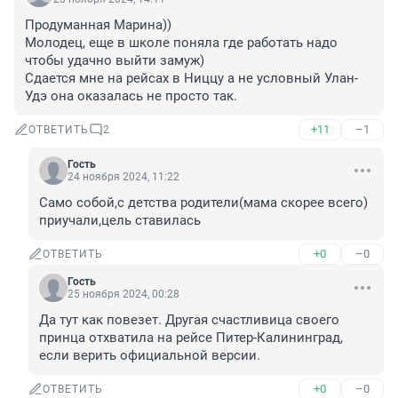
Продуманная Марина))

Молодец, еще в школе поняла где работать надо 
чтобы удачно выйти замуж)

Сдается мне на рейсах в Ниццу а не условный Улан-
Удэ она оказалась не просто так.
+11
–1
ОТВЕТИТЬ
2
Гость
24 ноября 2024, 11:22
Само собой,с детства родители(мама скорее всего) 
приучали,цель ставилась
+0
–0
ОТВЕТИТЬ
Гость
25 ноября 2024, 00:28
Да тут как повезет. Другая счастливица своего 
принца отхватила на рейсе Питер-Калининград, 
если верить официальной версии.
+0
–0
ОТВЕТИТЬ