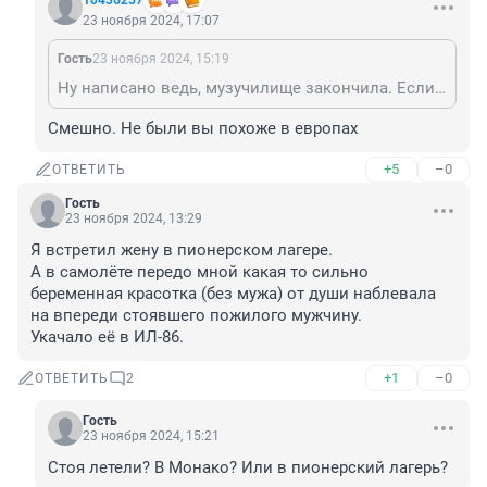
10436257
23 ноября 2024, 17:07
Гость
23 ноября 2024, 15:19
Ну написано ведь, музучилище закончила. Если там стоимость индивидуальных занятий такая в чем неправда? Для местных жителей, это как для нас 1000р.
Смешно. Не были вы похоже в европах
+5
–0
ОТВЕТИТЬ
Гость
23 ноября 2024, 13:29
Я встретил жену в пионерском лагере.

А в самолёте передо мной какая то сильно 
беременная красотка (без мужа) от души наблевала 
на впереди стоявшего пожилого мужчину.

Укачало её в ИЛ-86.
+1
–0
ОТВЕТИТЬ
2
Гость
23 ноября 2024, 15:21
Стоя летели? В Монако? Или в пионерский лагерь?