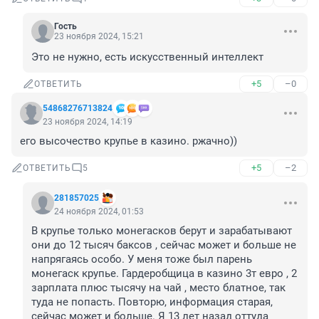
Гость
23 ноября 2024, 15:21
Это не нужно, есть искусственный интеллект
+5
–0
ОТВЕТИТЬ
54868276713824
23 ноября 2024, 14:19
его высочество крупье в казино. ржачно))
+5
–2
ОТВЕТИТЬ
5
281857025
24 ноября 2024, 01:53
В крупье только монегасков берут и зарабатывают 
они до 12 тысяч баксов , сейчас может и больше не 
напрягаясь особо. У меня тоже был парень 
монегаск крупье. Гардеробщица в казино 3т евро , 2 
зарплата плюс тысячу на чай , место блатное, так 
туда не попасть. Повторю, информация старая, 
сейчас может и больше. Я 13 лет назад оттуда 