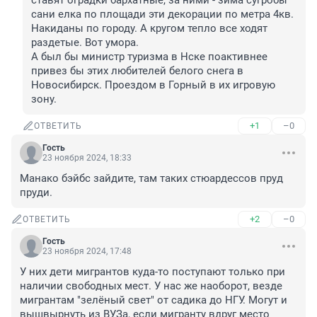
ставят оградки бархатные, за ними - зима сугробы 
сани елка по площади эти декорации по метра 4кв. 
Накиданы по городу. А кругом тепло все ходят 
раздетые. Вот умора. 

А был бы министр туризма в Нске поактивнее 
привез бы этих любителей белого снега в 
Новосибирск. Проездом в Горный в их игровую 
зону.
+1
–0
ОТВЕТИТЬ
Гость
23 ноября 2024, 18:33
Манако бэйбс зайдите, там таких стюардессов пруд 
пруди.
+2
–0
ОТВЕТИТЬ
Гость
23 ноября 2024, 17:48
У них дети мигрантов куда-то поступают только при 
наличии свободных мест. У нас же наоборот, везде 
мигрантам "зелёный свет" от садика до НГУ. Могут и 
вышвырнуть из ВУЗа, если мигранту вдруг место 