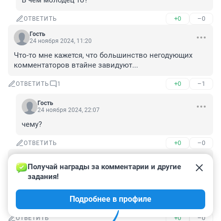
В чём молодец то?
+0
–0
ОТВЕТИТЬ
Гость
24 ноября 2024, 11:20
Что-то мне кажется, что большинство негодующих 
комментаторов втайне завидуют...
+0
–1
ОТВЕТИТЬ
1
Гость
24 ноября 2024, 22:07
чему?
+0
–0
ОТВЕТИТЬ
Гость
24 ноября 2024, 10:32
Получай награды за комментарии и другие 
задания!
Прямо больше ста тысяч за урок? И сто тысяч за один 
поход в магазин за хлебом -молоком? Не верю. Там, 
Подробнее в профиле
конечно, дорого, но не настолько
+0
–0
ОТВЕТИТЬ