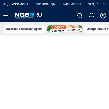
НЕДВИЖИМОСТЬ
ПРОМОКОДЫ
ЗНАКОМСТВА
ПОГОДА
ФО
Жёсткая соседская драка
Застройщики V