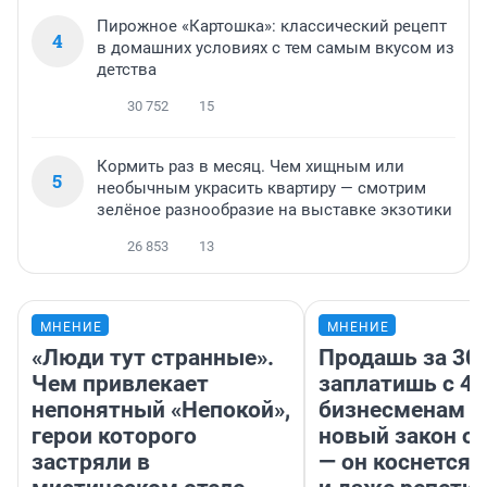
Пирожное «Картошка»: классический рецепт
4
в домашних условиях с тем самым вкусом из
детства
30 752
15
Кормить раз в месяц. Чем хищным или
5
необычным украсить квартиру — смотрим
зелёное разнообразие на выставке экзотики
26 853
13
МНЕНИЕ
МНЕНИЕ
«Люди тут странные».
Продашь за 300
Чем привлекает
заплатишь с 40
непонятный «Непокой»,
бизнесменам г
герои которого
новый закон о 
застряли в
— он коснется 