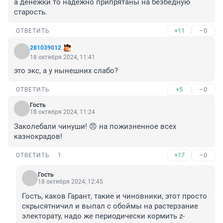
а денежки то надежно припрятаны на безбедную 
старость.
+11
–0
ОТВЕТИТЬ
281039012
18 октября 2024, 11:41
это экс, а у нынешних слабо?
+5
–0
ОТВЕТИТЬ
Гость
18 октября 2024, 11:24
Заколебали чинуши! 😠 на пожизненное всех 
казнокрадов!
+17
–0
ОТВЕТИТЬ
1
Гость
18 октября 2024, 12:45
Гость, каков Гарант, такие и чиновники, этот просто 
скрысятничил и выпал с обоймы на растерзание 
электорату, надо же периодически кормить z-