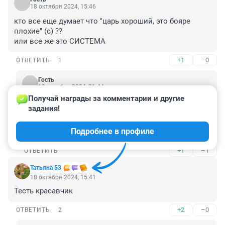
18 октября 2024, 15:46
кто все еще думает что "царь хороший, это бояре 
плохие" (с) ??

или все же это СИСТЕМА
+1
–0
ОТВЕТИТЬ
1
Гость
18 октября 2024, 21:44
Получай награды за комментарии и другие 
Никто уже давно так не думает. Но деваться нам 
задания!
некуда. Нужна победа любой ценой, потом 
разберёмся по всей строгости. Ответят все, но уже 
Подробнее в профиле
в мирной обстановке.
+1
–1
ОТВЕТИТЬ
Татьяна 53
18 октября 2024, 15:41
Тесть красавчик
+2
–0
ОТВЕТИТЬ
2