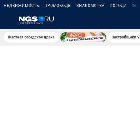
НЕДВИЖИМОСТЬ
ПРОМОКОДЫ
ЗНАКОМСТВА
ПОГОДА
ФО
Жёсткая соседская драка
Застройщики V