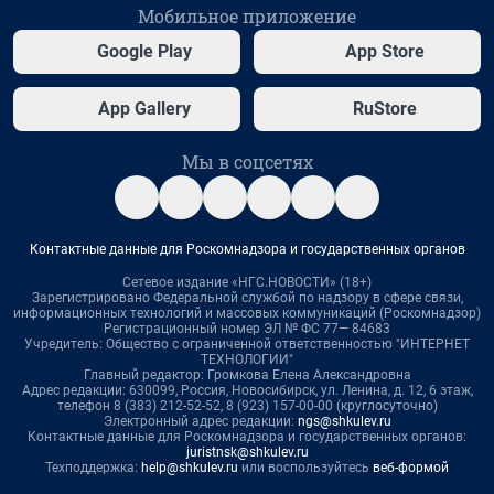
Мобильное приложение
Google Play
App Store
App Gallery
RuStore
Мы в соцсетях
Контактные данные для Роскомнадзора и государственных органов
Сетевое издание «НГС.НОВОСТИ» (18+)
Зарегистрировано Федеральной службой по надзору в сфере связи,
информационных технологий и массовых коммуникаций (Роскомнадзор)
Регистрационный номер ЭЛ № ФС 77— 84683
Учредитель: Общество с ограниченной ответственностью "ИНТЕРНЕТ
ТЕХНОЛОГИИ"
Главный редактор: Громкова Елена Александровна
Адрес редакции: 630099, Россия, Новосибирск, ул. Ленина, д. 12, 6 этаж,
телефон 8 (383) 212-52-52, 8 (923) 157-00-00 (круглосуточно)
Электронный адрес редакции:
ngs@shkulev.ru
Контактные данные для Роскомнадзора и государственных органов:
juristnsk@shkulev.ru
Техподдержка:
help@shkulev.ru
или воспользуйтесь
веб-формой