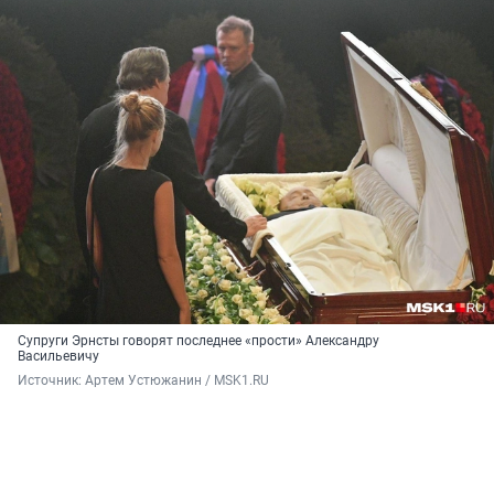
Супруги Эрнсты говорят последнее «прости» Александру
Васильевичу
Источник: 
Артем Устюжанин / MSK1.RU