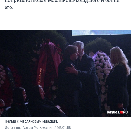
поприветствовал Маслякова-младшего и обнял
его.
Пельш с Масляковым-младшим
Источник: 
Артем Устюжанин / MSK1.RU