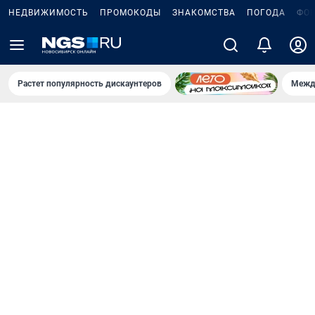
НЕДВИЖИМОСТЬ
ПРОМОКОДЫ
ЗНАКОМСТВА
ПОГОДА
ФО
Растет популярность дискаунтеров
Межд