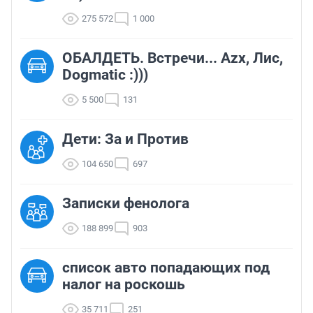
275 572
1 000
ОБАЛДЕТЬ. Встречи... Azx, Лис,
Dogmatic :)))
5 500
131
Дети: За и Против
104 650
697
Записки фенолога
188 899
903
список авто попадающих под
налог на роскошь
35 711
251