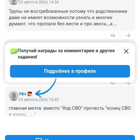
23 августа 2024, 14:36
Трупы не востребованные потому что родственники 
даже не имеют возможности узнать и многие 
думают. что пропали без вести и про авось..,а 
воен.органы не сообщали,ведь не хотят платить 
+0
–0
обещанные лямы..
Гость
23 августа 2024, 12:38
Получай награды за комментарии и другие 
задания!
Ну и в Оренбурге, где еще не все выплаты по паводку 
получили, тоже на день города Шаман выступит за 
Подробнее в профиле
гонорар 16,6 млн. рублей.
+0
–0
Эфа
22 августа 2024, 10:42
главная мечта: вместо "Ход СВО" прочесть "конец СВО 
и конец ......"
+1
–0