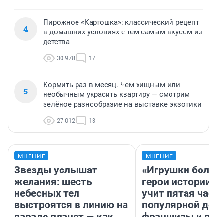
Пирожное «Картошка»: классический рецепт
4
в домашних условиях с тем самым вкусом из
детства
30 978
17
Кормить раз в месяц. Чем хищным или
5
необычным украсить квартиру — смотрим
зелёное разнообразие на выставке экзотики
27 012
13
МНЕНИЕ
МНЕНИЕ
Звезды услышат
«Игрушки боль
желания: шесть
герои истории»
небесных тел
учит пятая час
выстроятся в линию на
популярной де
параде планет — как
франшизы и п