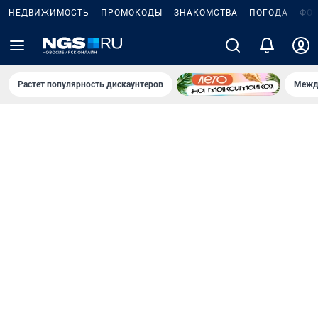
НЕДВИЖИМОСТЬ
ПРОМОКОДЫ
ЗНАКОМСТВА
ПОГОДА
ФО
Растет популярность дискаунтеров
Межд