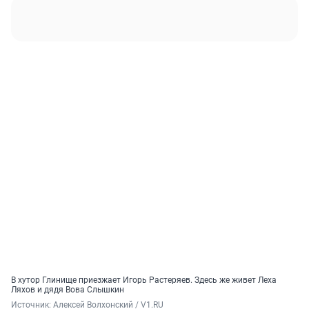
В хутор Глинище приезжает Игорь Растеряев. Здесь же живет Леха
Ляхов и дядя Вова Слышкин
Источник: 
Алексей Волхонский / V1.RU