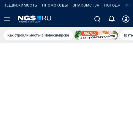
НЕДВИЖИМОСТЬ
ПРОМОКОДЫ
ЗНАКОМСТВА
ПОГОДА
ФО
Как строили мосты в Новосибирске
Траты