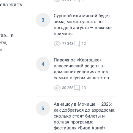
тела жить
Суровой или мягкой будет
3
зима, можно узнать по
погоде 5 августа — важные
приметы
е... в
им,
77 343
12
и
Пирожное «Картошка»:
4
классический рецепт в
домашних условиях с тем
самым вкусом из детства
30 258
13
Авиашоу в Мочище — 2026:
5
как добраться до аэродрома,
сколько стоят билеты и
полная программа
фестиваля «Вива Авиа!»