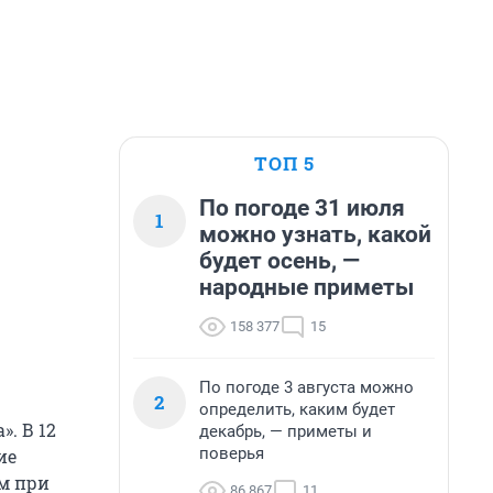
ТОП 5
По погоде 31 июля
1
можно узнать, какой
будет осень, —
народные приметы
158 377
15
По погоде 3 августа можно
2
определить, каким будет
». В 12
декабрь, — приметы и
поверья
ие
ам при
86 867
11