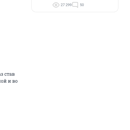
27 299
50
з став
ой и во