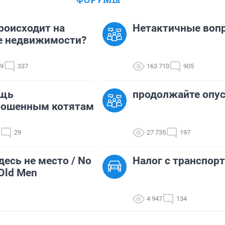
роисходит на
Нетактичные воп
е недвижимости?
09
337
163 710
905
щь
продолжайте опу
рошенным котятам
29
27 735
197
есь не место / No
Налог с транспор
 Old Men
4 947
134