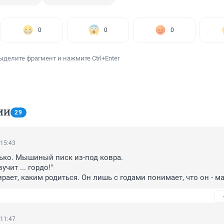
0
0
0
ыделите фрагмент и нажмите Ctrl+Enter
ИИ
29
 15:43
ько. Мышиный писк из-под ковра.

чит ... гордо!"

рает, каким родиться. Он лишь с годами понимает, что он - ма
ка с неважным здоровьем. С проблемами гормонального харак
тер - вот что подвластно человеку. Он может подчинить себя це
ти с дистанции. Ведь уже на старте всем ясно, что ты проиграл
Так распорядилась Судьба. Но ты проиграл - это понятно всем 
 11:47