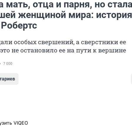
 мать, отца и парня, но стал
шей женщиной мира: истори
 Робертс
дали особых свершений, а сверстники ее
 это не остановило ее на пути к вершине
7 000
тариев
узить VIQEO