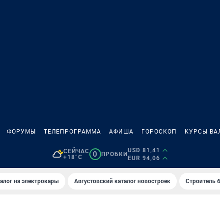
ФОРУМЫ
ТЕЛЕПРОГРАММА
АФИША
ГОРОСКОП
КУРСЫ ВА
USD 81,41
СЕЙЧАС
0
ПРОБКИ
+18°C
EUR 94,06
алог на электрокары
Августовский каталог новостроек
Строитель б