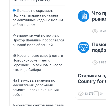
отправила за решетку
Больше не скрывает:
Что п
Полина Гагарина показала
рынк
романтичные кадры с новым
избранником
38 2
«Четырех мужей потеряла»:
Прохор Шаляпин проболтался
Помо
о новой возлюбленной
подб
«В Красноярске жираф есть, в
Новосибирске — нет».
2 825
Горожане— о вечном выборе
столицы Сибири
Старикам зд
На Петухова заканчивают
Country for
масштабный дорожный
ремонт — сроки окончания
13 575
34
работ
Множество сайтов враз стали