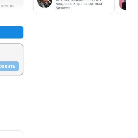
владелец в транспортном
о вечно
 если 
бизнесе
го себя 
+0
–0
 
у тебя 
иг 
что он 
ит. А 
равить