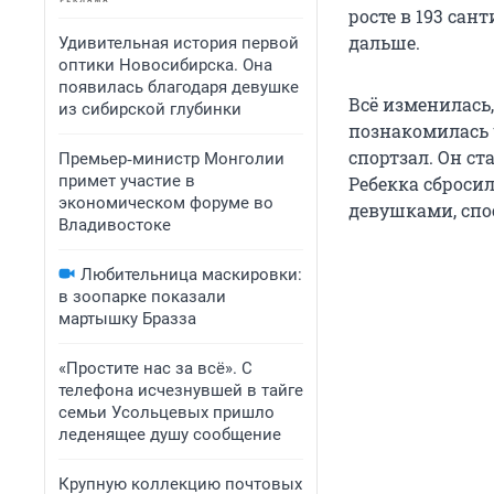
росте в 193 сан
дальше.
Удивительная история первой
оптики Новосибирска. Она
появилась благодаря девушке
Всё изменилась
из сибирской глубинки
познакомилась ч
спортзал. Он ст
Премьер‑министр Монголии
примет участие в
Ребекка сбросил
экономическом форуме во
девушками, спо
Владивостоке
Любительница маскировки:
в зоопарке показали
мартышку Бразза
«Простите нас за всё». С
телефона исчезнувшей в тайге
семьи Усольцевых пришло
леденящее душу сообщение
Крупную коллекцию почтовых