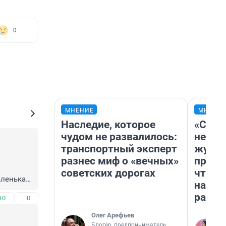
0
МНЕНИЕ
МНЕНИ
Наследие, которое
«Сним
чудом не развалилось:
немед
транспортный эксперт
журна
разнес миф о «вечных»
пришл
советских дорогах
чтобы
ленькая 
на чт
тера. 

ради 
+0
–0
ли, а 
. Да, 
Олег Арефьев
и даже 
Блогер, предприниматель,