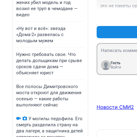
тебе.

жених убил модель и год
это не пакеты ор
Но если есть хар
возил ее труп в чемодане —
ты не изменишь 
видео
в борьбу, так чт
победному концу
«Ну вот и всё»: звезда
Неважно в чём. В
«Дома-2» развелась с
уже есть больше,
молодым мужем
К победе прежде 
Короток век чел
Нужно требовать свое. Что
удачи. Зачем ты 
делать дольщикам при срыве
здесь, чтобы выр
Гость
сроков сдачи дома —
Войти
кому-то не хват
объясняет юрист
Все полосы Димитровского
моста откроют для движения
осенью — какие работы
выполняют сейчас
Новости СМИ2
У могилы педофила. Его
смерть разделила страну на
два лагеря, а защитника детей