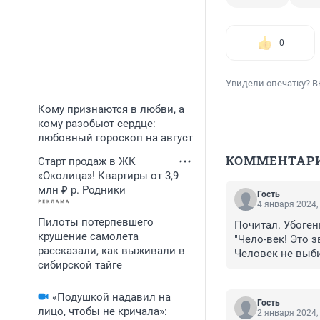
0
Увидели опечатку? В
Кому признаются в любви, а
кому разобьют сердце:
любовный гороскоп на август
КОММЕНТАР
Старт продаж в ЖК
«Околица»! Квартиры от 3,9
млн ₽ р. Родники
Гость
4 января 2024,
Пилоты потерпевшего
Почитал. Убоген
крушение самолета
"Чело-век! Это зву
рассказали, как выживали в
Человек не выби
сибирской тайге
еврейская девоч
Характера. Харак
может просто сой
«Подушкой надавил на
Гость
ты не виноват. 
лицо, чтобы не кричала»:
2 января 2024,