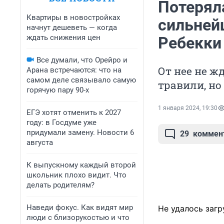
Потеряла
Квартиры в новостройках
сильней
начнут дешеветь — когда
ждать снижения цен
Ребекки
Все думали, что Орейро и
От нее не ж
Арана встречаются: что на
самом деле связывало самую
травили, но
горячую пару 90-х
1 января 2024, 19:30
ЕГЭ хотят отменить к 2027
году: в Госдуме уже
придумали замену. Новости 6
29
коммен
августа
К выпускному каждый второй
школьник плохо видит. Что
делать родителям?
Наведи фокус. Как видят мир
Не удалось загр
люди с близорукостью и что