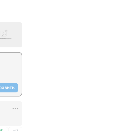
равить
+0
–0