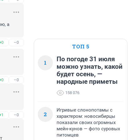
, а 
+0
–0
ТОП 5
По погоде 31 июля
1
можно узнать, какой
будет осень, —
+0
–0
народные приметы
158 076
Игривые слонопотамы с
2
+1
–0
характером: новосибирцы
показали своих огромных
мейн-кунов — фото суровых
питомцев
 