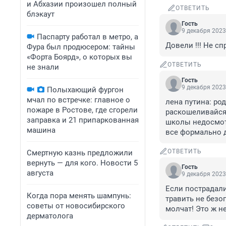
и Абхазии произошел полный
ОТВЕТИТЬ
блэкаут
Гость
9 декабря 2023
Паспарту работал в метро, а
Довели !!! Не с
Фура был продюсером: тайны
«Форта Боярд», о которых вы
ОТВЕТИТЬ
не знали
Гость
9 декабря 2023
Полыхающий фургон
мчал по встречке: главное о
лена путина: ро
пожаре в Ростове, где сгорели
раскошеливайся 
заправка и 21 припаркованная
школы недосмотр
машина
все формально д
ОТВЕТИТЬ
Смертную казнь предложили
вернуть — для кого. Новости 5
Гость
августа
9 декабря 2023
Если пострадали
Когда пора менять шампунь:
травить не безо
советы от новосибирского
молчат! Это ж н
дерматолога