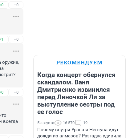
+0
–0
+1
–0
РЕКОМЕНДУЕМ
 оружие, 
а 
Когда концерт обернулся
отрит? 
скандалом. Ваня
Дмитриенко извинился
+0
–0
перед Линочкой Ли за
выступление сестры под
ее голос
то 
 всегда 
5 августа
16 570
19
Почему внутри Урана и Нептуна идут
дожди из алмазов? Разгадка удивила