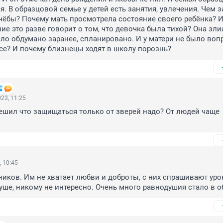
я. В образцовой семье у детей есть занятия, увлечения. Чем з
чёбы? Почему мать просмотрела состояние своего ребёнка? И 
ие это разве говорит о том, что девочка была тихой? Она злил
было обдумано заранее, спланировано. И у матери не было вопр
усе? И почему близнецы ходят в школу порознь?
23, 11:25
ешил что защищаться только от зверей надо? От людей чаще 
, 10:45
иков. Им не хватает любви и доброты, с них спрашивают уроки,
душе, никому не интересно. Очень много равнодушия стало в о