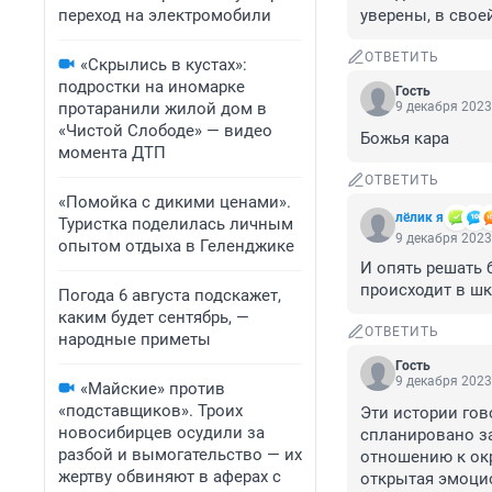
переход на электромобили
уверены, в свое
ОТВЕТИТЬ
«Скрылись в кустах»:
подростки на иномарке
Гость
протаранили жилой дом в
9 декабря 2023
«Чистой Слободе» — видео
Божья кара
момента ДТП
ОТВЕТИТЬ
«Помойка с дикими ценами».
лёлик я
Туристка поделилась личным
9 декабря 2023
опытом отдыха в Геленджике
И опять решать 
происходит в шк
Погода 6 августа подскажет,
каким будет сентябрь, —
ОТВЕТИТЬ
народные приметы
Гость
9 декабря 2023
«Майские» против
«подставщиков». Троих
Эти истории гово
новосибирцев осудили за
спланировано за
разбой и вымогательство — их
отношению к окр
жертву обвиняют в аферах с
открытая эмоцио