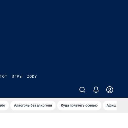
ЛЮТ
ИГРЫ
ZODY
ебо
Алкоголь без алкоголя
Куда полететь осенью
Афиша на ав