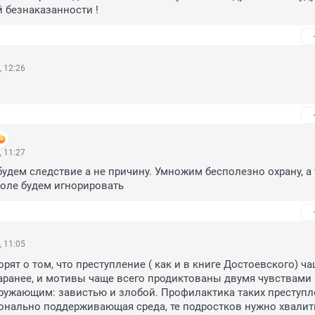
й безнаказанности !
, 12:26
, 11:27
будем следствие а не причину. Умножим бесполезно охрану, а т
оле будем игнорировать
, 11:05
рят о том, что преступление ( как и в книге Достоевского) ча
ранее, и мотивы чаще всего продиктованы двумя чувствами 
ужающим: завистью и злобой. Профилактика таких преступле
нально поддерживающая среда, те подростков нужно хвалить 