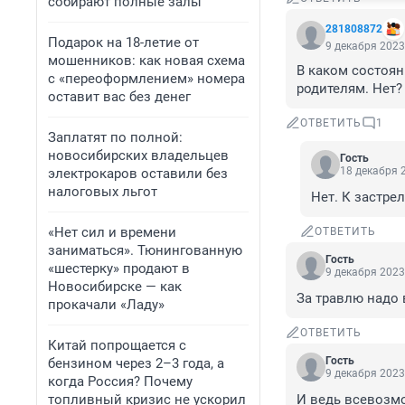
собирают полные залы
281808872
Подарок на 18-летие от
9 декабря 2023
мошенников: как новая схема
В каком состоян
с «переоформлением» номера
родителям. Нет?
оставит вас без денег
ОТВЕТИТЬ
1
Заплатят по полной:
новосибирских владельцев
Гость
18 декабря 2
электрокаров оставили без
налоговых льгот
Нет. К застре
«Нет сил и времени
ОТВЕТИТЬ
заниматься». Тюнингованную
Гость
«шестерку» продают в
9 декабря 2023
Новосибирске — как
За травлю надо 
прокачали «Ладу»
ОТВЕТИТЬ
Китай попрощается с
Гость
бензином через 2–3 года, а
9 декабря 2023
когда Россия? Почему
топливный кризис не ускорил
И ведь всевозмо