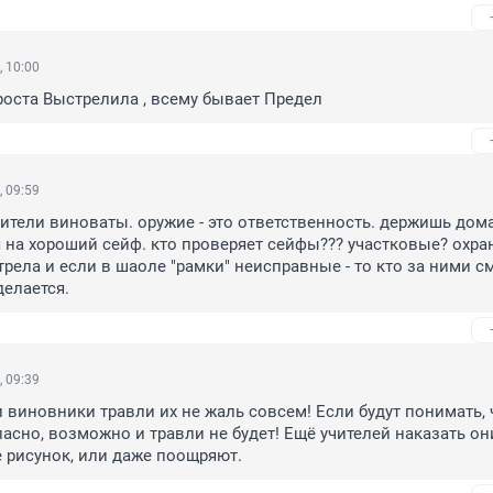
, 10:00
проста Выстрелила , всему бывает Предел
, 09:59
дители виноваты. оружие - это ответственность. держишь дома
на хороший сейф. кто проверяет сейфы??? участковые? охран
ела и если в шаоле "рамки" неисправные - то кто за ними см
елается.
, 09:39
 виновники травли их не жаль совсем! Если будут понимать, ч
пасно, возможно и травли не будет! Ещё учителей наказать они
е рисунок, или даже поощряют.