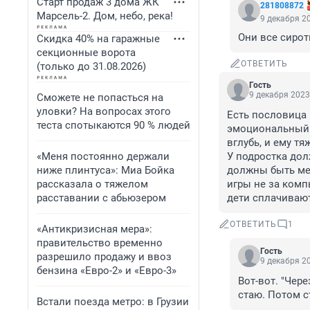
Старт продаж 3 дома ЖК
281808872
Марсель-2. Дом, небо, река!
9 декабря 20
Они все сиро
Скидка 40% на гаражные
секционные ворота
ОТВЕТИТЬ
(только до 31.08.2026)
Гость
9 декабря 2023
Сможете не попасться на
уловки? На вопросах этого
Есть пословица :
теста спотыкаются 90 % людей
эмоциональный о
вглубь, и ему т
«Меня постоянно держали
У подростка дол
ниже плинтуса»: Миа Бойка
должны быть мер
рассказала о тяжелом
игры не за комп
расставании с абьюзером
дети сплачивают
ОТВЕТИТЬ
1
«Антикризисная мера»:
правительство временно
Гость
разрешило продажу и ввоз
9 декабря 20
бензина «Евро-2» и «Евро-3»
Вот-вот. "Чер
стаю. Потом с
Встали поезда метро: в Грузии