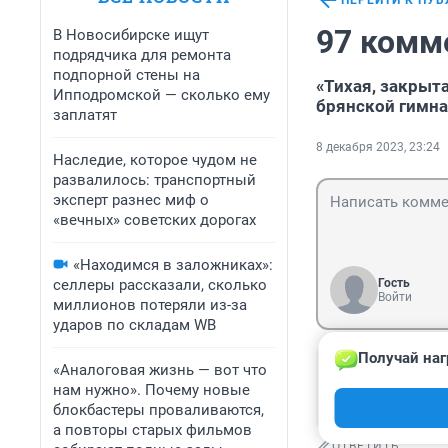
ПЕРЕЙТИ К ПУ
97 комм
В Новосибирске ищут
подрядчика для ремонта
подпорной стены на
«Тихая, закрыт
Ипподромской — сколько ему
брянской гимна
заплатят
8 декабря 2023, 23:24
Наследие, которое чудом не
развалилось: транспортный
эксперт разнес миф о
«вечных» советских дорогах
«Находимся в заложниках»:
селлеры рассказали, сколько
Гость
Войти
миллионов потеряли из-за
ударов по складам WB
Получай наг
Гость
«Аналоговая жизнь — вот что
9 декабря 2023
нам нужно». Почему новые
Психичка с ружь
блокбастеры проваливаются,
а повторы старых фильмов
ОТВЕТИТЬ