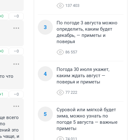
137 403
+0
–0
По погоде 3 августа можно
3
определить, каким будет
декабрь, — приметы и
поверья
+0
–0
86 557
Погода 30 июля укажет,
4
каким ждать август —
о что 
поверья и приметы
77 222
+1
–0
Суровой или мягкой будет
5
зима, можно узнать по
ще всего 
погоде 5 августа — важные
по 
приметы
ний это 
чаще, и 
74 011