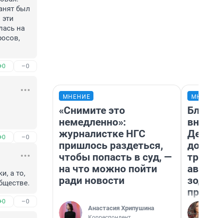
анят был 
эти 
ась на 
осов, 
+0
–0
МНЕНИЕ
МНЕНИ
«Снимите это
Близн
немедленно»:
внеза
журналистке НГС
Девам
+0
–0
пришлось раздеться,
допол
чтобы попасть в суд, —
траты
на что можно пойти
август
 а то, 
ради новости
зодиа
бществе.
прогн
+0
–0
Анастасия Хрипушина
Корреспондент