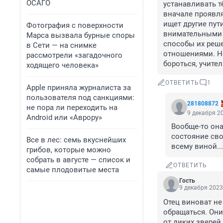
ОСАГО
устанавливать т
вначале проявля
ищет другие пут
Фотография с поверхности
внимательными 
Марса вызвала бурные споры
способы их реше
в Сети — на снимке
отношениями. Не
рассмотрели «загадочного
бороться, учител
ходящего человека»
ОТВЕТИТЬ
1
Apple приняла журналиста за
пользователя под санкциями:
281808872
не пора ли переходить на
9 декабря 20
Android или «Аврору»
Вообще-то она
состояние сво
Все в лес: семь вкуснейших
всему виной...
грибов, которые можно
собрать в августе — список и
ОТВЕТИТЬ
самые плодовитые места
Гость
9 декабря 2023
Отец виноват не 
обращаться. Они
от диких зверей