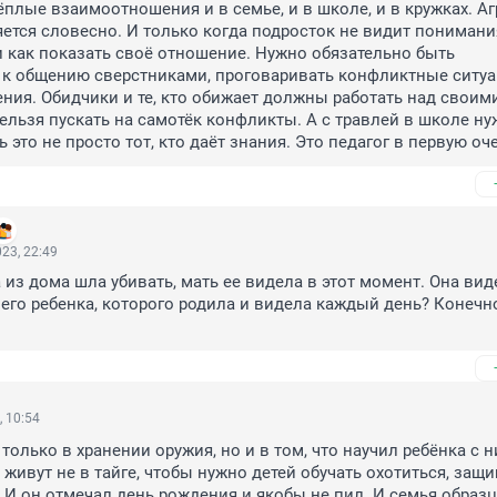
ёплые взаимоотношения и в семье, и в школе, и в кружках. Аг
ется словесно. И только когда подросток не видит понимания
и как показать своё отношение. Нужно обязательно быть 
к общению сверстниками, проговаривать конфликтные ситуац
ния. Обидчики и те, кто обижает должны работать над своими
льзя пускать на самотёк конфликты. А с травлей в школе ну
ь это не просто тот, кто даёт знания. Это педагог в первую оч
23, 22:49
 из дома шла убивать, мать ее видела в этот момент. Она виде
его ребенка, которого родила и видела каждый день? Конечно
, 10:54
только в хранении оружия, но и в том, что научил ребёнка с н
 живут не в тайге, чтобы нужно детей обучать охотиться, защи
. И он отмечал день рождения и якобы не пил. И семья образц