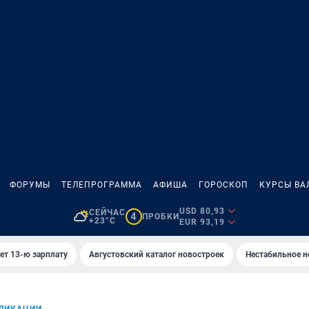
ФОРУМЫ
ТЕЛЕПРОГРАММА
АФИША
ГОРОСКОП
КУРСЫ ВА
USD 80,93
СЕЙЧАС
4
ПРОБКИ
+23°C
EUR 93,19
ет 13-ю зарплату
Августовский каталог новостроек
Нестабильное н