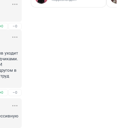
+0
–0
в уходит 
дчиками. 
И 
ругом в 
труд 
+0
–0
ессивную 