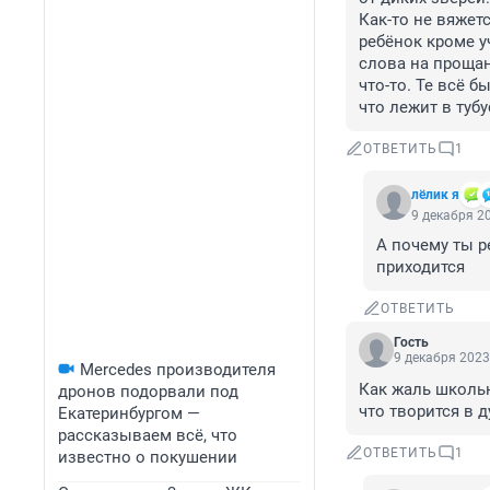
Как-то не вяжетс
ребёнок кроме у
слова на прощан
что-то. Те всё 
что лежит в туб
ОТВЕТИТЬ
1
лёлик я
9 декабря 20
А почему ты р
приходится
ОТВЕТИТЬ
Гость
9 декабря 2023
Mercedes производителя
Как жаль школьн
дронов подорвали под
что творится в 
Екатеринбургом —
рассказываем всё, что
ОТВЕТИТЬ
1
известно о покушении