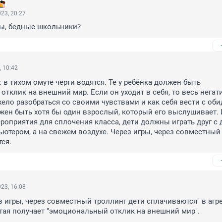
23, 20:27
ты, бедные школьники?
, 10:42
 в тихом омуте черти водятся. Те у ребёнка должен быть 
тклик на внешний мир. Если он уходит в себя, то весь негати
яжело разобраться со своими чувствами и как себя вести с оби
жен быть хотя бы один взрослый, который его выслушивает. 
оприятия для сплочения класса, дети должны играть друг с д
ьютером, а на свежем воздухе. Через игры, через совместный 
ся.
23, 16:08
ез игры, через совместный троллинг дети сплачиваются" в агр
тая получает "эмоциональный отклик на внешний мир".