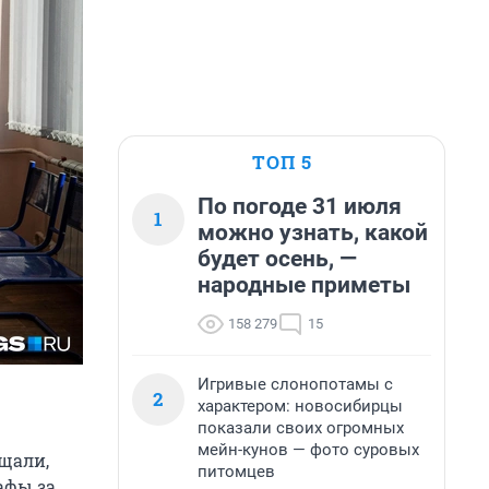
ТОП 5
По погоде 31 июля
1
можно узнать, какой
будет осень, —
народные приметы
158 279
15
Игривые слонопотамы с
2
характером: новосибирцы
показали своих огромных
мейн-кунов — фото суровых
ещали,
питомцев
афы за