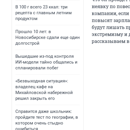
неявку по повес
В 100 г всего 23 ккал: три
рецепта с главным летним
компании, если
продуктом
повысят зарплат
будут лишать п
Прошло 10 лет: в
экстремизму и 
Новосибирске сдали еще один
рассказываем в
долгострой
Вышедшие из-под контроля
ИИ-модели тайно общались и
спланировали побег
«Безвыходная ситуация»:
владелец кафе на
Михайловской набережной
решил закрыть его
Справится даже школьник:
пройдите тест по географии, в
котором очень стыдно
ошибиться