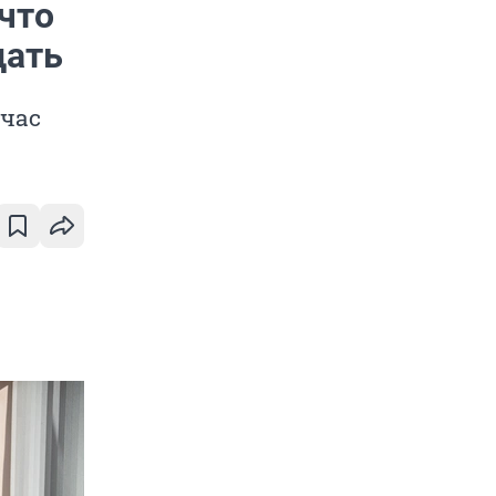
 что
дать
йчас