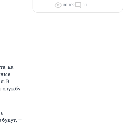
30 109
11
та, на
ьные
я. В
ю службу
 в
будут, —