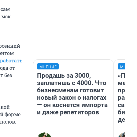
осам
 мск.
 осенний
ентом
 работать
ода от
МНЕНИЕ
МНЕНИ
Продашь за 3000,
«Поку
т без
заплатишь с 4000. Что
мешке
бизнесменам готовит
предп
новый закон о налогах
расска
— он коснется импорта
самом
акой
и даже репетиторов
бизне
ой форме
дешев
полов.