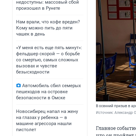
недоступны: массовый сбой
произошел в Рунете
Нам врали, что кофе вреден?
Кому можно пить до пяти
чашек в день
«У меня есть еще пять минут»:
фельдшер скорой — о борьбе
со смертью, самых сложных
вызовах и чувстве
безысходности
Автомобиль сбил семерых
пешеходов на островке
безопасности в Омске
В осенний призыв в а
Новосибирец напал на жену
Источник: 
Александр 
на глазах у ребенка — в
машине агрессора нашли
Главное событи
пистолет
что он пройдет