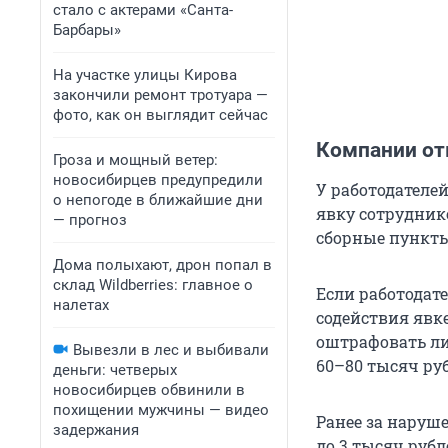
стало с актерами «Санта-
Барбары»
На участке улицы Кирова
закончили ремонт тротуара —
фото, как он выглядит сейчас
Компании от
Гроза и мощный ветер:
новосибирцев предупредили
У работодателе
о непогоде в ближайшие дни
явку сотрудник
— прогноз
сборные пункты
Дома полыхают, дрон попал в
склад Wildberries: главное о
Если работодат
налетах
содействия явк
оштрафовать ли
Вывезли в лес и выбивали
60–80 тысяч ру
деньги: четверых
новосибирцев обвинили в
похищении мужчины — видео
Ранее за наруше
задержания
до 3 тысяч рубл