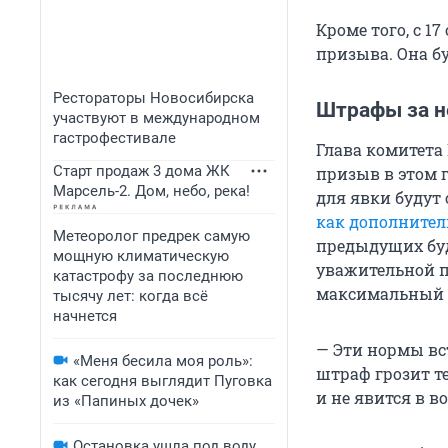
Кроме того, с 1
призыва. Она бу
Рестораторы Новосибирска
Штрафы за н
участвуют в международном
гастрофестивале
Глава комитета
Старт продаж 3 дома ЖК
призыв в этом 
Марсель-2. Дом, небо, река!
для явки будут
как дополните
Метеоролог предрек самую
предыдущих буде
мощную климатическую
уважительной п
катастрофу за последнюю
максимальный р
тысячу лет: когда всё
начнется
— Эти нормы вст
«Меня бесила моя роль»:
штраф грозит т
как сегодня выглядит Пуговка
и не явится в 
из «Папиных дочек»
Остановка ушла под воду,