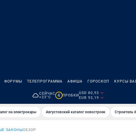
ФОРУМЫ
ТЕЛЕПРОГРАММА
АФИША
ГОРОСКОП
КУРСЫ ВА
USD 80,93
СЕЙЧАС
4
ПРОБКИ
+23°C
EUR 93,19
алог на электрокары
Августовский каталог новостроек
Строитель б
ЫЕ ЗАКОНЫ
ОБЗОР