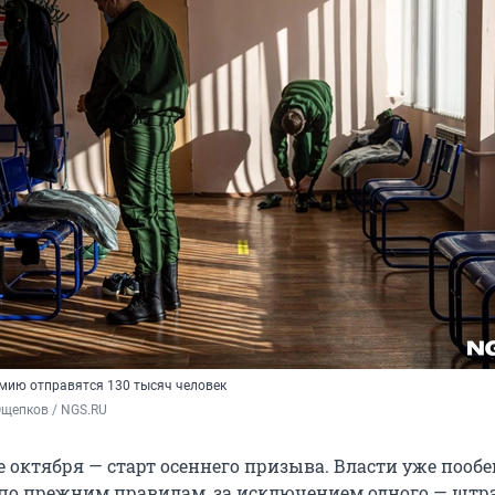
рмию отправятся 130 тысяч человек
Ощепков / NGS.RU
е октября — старт осеннего призыва. Власти уже пооб
 по прежним правилам, за исключением одного — штр