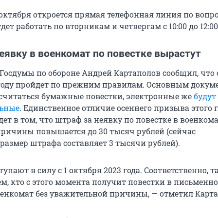
7 октября откроется прямая телефонная линия по вопр
дет работать по вторникам и четвергам с 10:00 до 12:00
еявку в военкомат по повестке вырастут
 Госдумы по обороне Андрей Картаполов сообщил, что
году пройдет по прежним правилам. Основным докум
 считаться бумажные повестки, электронные же
будут
льные
. Единственное отличие осеннего призыва этого г
т в том, что штраф за неявку по повестке в военкома
ричины повышается до 30 тысяч рублей (сейчас
азмер штрафа составляет 3 тысячи рублей).
упают в силу с 1 октября 2023 года. Соответственно, т
ем, кто с этого момента получит повестки в письменн
военкомат без уважительной причины, — отметил Карта