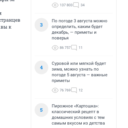
137 803
34
м
остранцев
По погоде 3 августа можно
3
ывы к
определить, каким будет
декабрь, — приметы и
поверья
86 757
11
Суровой или мягкой будет
4
зима, можно узнать по
погоде 5 августа — важные
приметы
76 769
12
Пирожное «Картошка»:
5
классический рецепт в
домашних условиях с тем
самым вкусом из детства