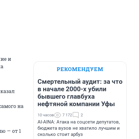
ние и
на
РЕКОМЕНДУЕМ
Смертельный аудит: за что
в начале 2000-х убили
оказал
бывшего главбуха
нефтяной компании Уфы
самого на
10 часов
7 172
2
AI-AINA: Атака на соцсети депутатов,
бюджета вузов не хватило лучшим и
ю — от 1
сколько стоит арбуз