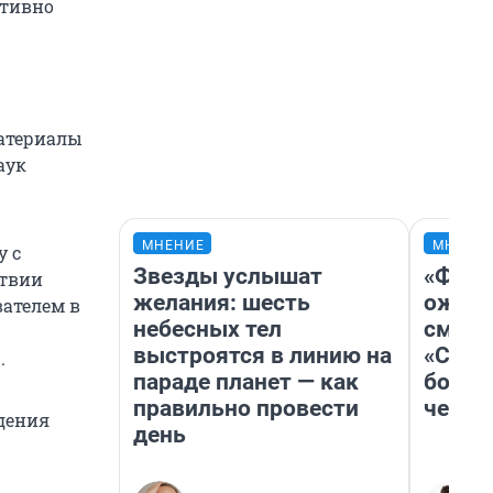
ативно
материалы
аук
МНЕНИЕ
МНЕНИ
у с
Звезды услышат
«Фина
ствии
желания: шесть
ожида
вателем в
небесных тел
смотр
выстроятся в линию на
«Стар
.
параде планет — как
больш
правильно провести
честн
дения
день