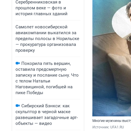
Серебренниковская в
прошлом веке — фото и
история главных зданий
Самолет новосибирской
авиакомпании выкатился за
пределы полосы в Норильске
— прокуратура организовала
проверку
Покорила пять вершин,
оставила предсмертную
записку и послание сыну. Что
с телом Натальи
Наговициной, погибшей на
пике Победы
Сибирский Бэнкси: как
скульптор в черной маске
развешивает загадочные арт-
Многие мужчины высту
объекты — видео
Источник: 
UFA1.RU