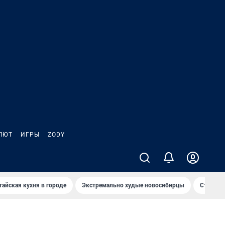
ЛЮТ
ИГРЫ
ZODY
тайская кухня в городе
Экстремально худые новосибирцы
Старт те