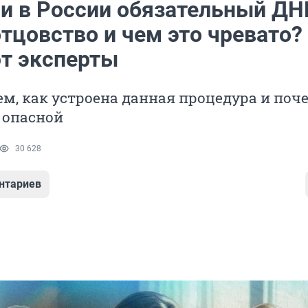
ли в России обязательный ДН
отцовство и чем это чревато?
т эксперты
м, как устроена данная процедура и поч
 опасной
30 628
нтариев