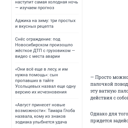
наступит самая холодная ночь
— изучаем прогноз
Аджика на зиму: три простых
и вкусных рецепта
Снёс ограждение: под
Новосибирском произошло
жёсткое ДТП с грузовиком —
видео с места аварии
«Они всё еще в лесу, и им
нужна помощь»: сын
— Просто можно
пропавших в тайге
палочкой поводи
Усольцевых назвал еще одну
эту ватную пало
версию их исчезновения
действия с собой
«Август принесет новые
возможности»: Тамара Глоба
Однако для тог
назвала, кому из знаков
придется задейс
зодиака улыбнется удача