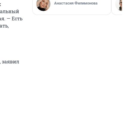
Анастасия Филимонова
х
иальный
я. — Есть
ать,
, заявил