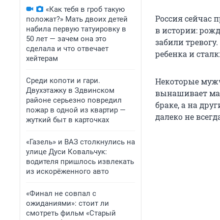
«Как тебя в гроб такую
Россия сейчас 
положат?» Мать двоих детей
набила первую татуировку в
в истории: рож
50 лет — зачем она это
забили тревогу
сделала и что отвечает
ребенка и стал
хейтерам
Среди копоти и гари.
Некоторые мужч
Двухэтажку в Здвинском
вынашивает мал
районе серьезно повредил
браке, а на дру
пожар в одной из квартир —
далеко не всегд
жуткий быт в карточках
«Газель» и ВАЗ столкнулись на
улице Дуси Ковальчук:
водителя пришлось извлекать
из искорёженного авто
«Финал не совпал с
ожиданиями»: стоит ли
смотреть фильм «Старый