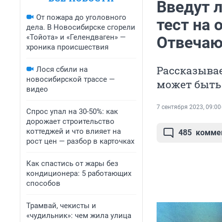
Введут 
От пожара до уголовного
тест на 
дела. В Новосибирске сгорели
«Тойота» и «Гелендваген» —
Отвечаю
хроника происшествия
Рассказывае
Лося сбили на
новосибирской трассе —
может быть
видео
7 сентября 2023, 09:00
Спрос упал на 30-50%: как
дорожает строительство
коттеджей и что влияет на
485
комме
рост цен — разбор в карточках
Как спастись от жары без
кондиционера: 5 работающих
способов
Трамвай, чекисты и
«чудильник»: чем жила улица