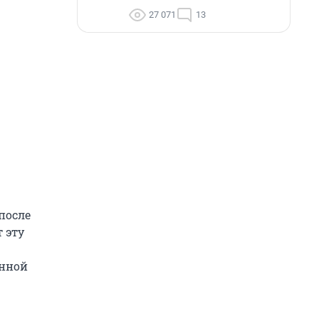
27 071
13
после
 эту
анной