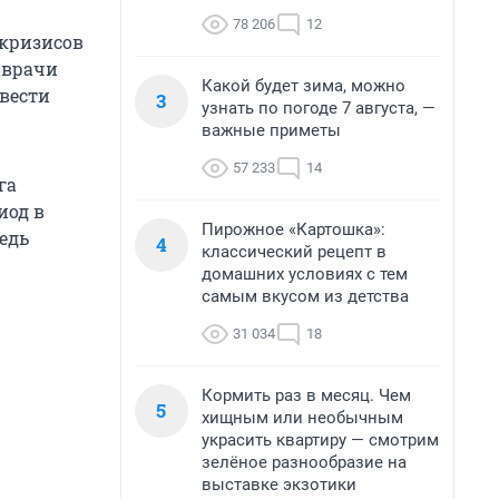
78 206
12
 кризисов
 врачи
Какой будет зима, можно
вести
3
узнать по погоде 7 августа, —
важные приметы
57 233
14
га
иод в
Пирожное «Картошка»:
ведь
4
классический рецепт в
домашних условиях с тем
самым вкусом из детства
31 034
18
Кормить раз в месяц. Чем
5
хищным или необычным
украсить квартиру — смотрим
зелёное разнообразие на
выставке экзотики