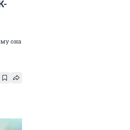
К-
ему она